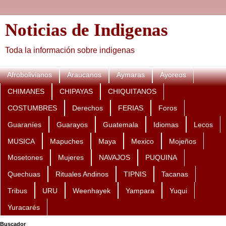
Noticias de Indigenas
Toda la información sobre indigenas
Afrobolivianos
Araucanos
Aymaras
Ayoreos
CHIMANES
CHIPAYAS
CHIQUITANOS
COSTUMBRES
Derechos
FERIAS
Foros
Guaraníes
Guarayos
Guatemala
Idiomas
Lecos
MUSICA
Mapuches
Maya
Mexico
Mojeños
Mosetones
Mujeres
NAVAJOS
PUQUINA
Quechuas
Rituales Andinos
TIPNIS
Tacanas
Tribus
URU
Weenhayek
Yampara
Yuqui
Yuracarés
Buscador