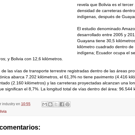
revela que Bolivia es el terce
densidad de carreteras dentro 
indígenas, después de Guaya
El estudio denominado Amazon
desarrollado entre 2005 y 201
Guayana tiene 30,5 kilómetros
kilómetro cuadrado dentro de u
indígena; Ecuador ocupa el s
os; y Bolivia con 12,6 kilómetros.
 de las vías de transporte terrestre registradas dentro de las áreas pro
nica abarca 7.202 kilómetros, el 61,3% no tiene pavimento (4.416 kil
tado (2.160 kilómetros) y las carreteras proyectadas alcanzan una lo
ue significan el 8,7%. La longitud total de vías dentro del área: 96.544 
or
industry
en
10:55
livia
comentarios: