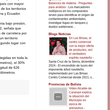
Balances de materia - Preguntas
r país con mayor
para análisis
-
Los marcadores
de los territorios
isotópicos en los compuestos
na y Ecuador.
sirven para identificar el origen de
contaminantes ambientales,
investigar fugas en tanques y
ia bajo presión,
duetos subterrane...
2, señala que
 de carretera por
Blogs Noticias
n territorio
En Las Brisas, el
centro comercial
egundo lugar con
con la mejor oferta
de productos, viví
el verdadero
tegidas en toda la
espíritu navideño
-
Santa Cruz de la Sierra, diciembre
ómetros), el 30%
2024.- El encendido de luces del
ngitud de 626
imponente árbol navideño,
kilómetros.
implementado por Las Brisas
Centro Comercial desde 2021, s...
Provincias de Bolivia
Video Alcalde de
Caranavi explica
la situación del
Municipio en
epoca de
arenavirus
-