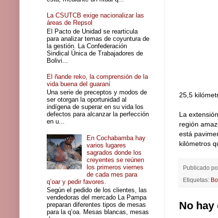
La CSUTCB exige nacionalizar las
áreas de Repsol
El Pacto de Unidad se rearticula
para analizar temas de coyuntura de
la gestión. La Confederación
Sindical Única de Trabajadores de
Bolivi...
El ñande reko, la comprensión de la
vida buena del guaraní
Una serie de preceptos y modos de
25,5 kilómetr
ser otorgan la oportunidad al
indígena de superar en su vida los
defectos para alcanzar la perfección
La extensión
en u...
región amazó
está pavimen
En Cochabamba hay
kilómetros q
varios lugares
sagrados donde los
creyentes se reúnen
los primeros viernes
Publicado p
de cada mes para
Etiquetas:
Bo
q’oar y pedir favores.
Según el pedido de los clientes, las
vendedoras del mercado La Pampa
No hay 
preparan diferentes tipos de mesas
para la q’oa. Mesas blancas, mesas