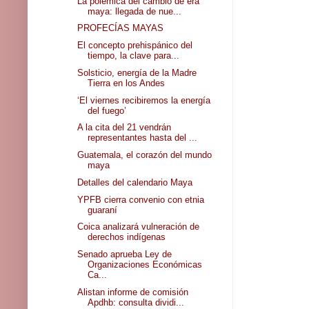
La polémica del cambio de era
maya: llegada de nue...
PROFECÍAS MAYAS
El concepto prehispánico del
tiempo, la clave para...
Solsticio, energía de la Madre
Tierra en los Andes
‘El viernes recibiremos la energía
del fuego’
A la cita del 21 vendrán
representantes hasta del ...
Guatemala, el corazón del mundo
maya
Detalles del calendario Maya
YPFB cierra convenio con etnia
guaraní
Coica analizará vulneración de
derechos indígenas
Senado aprueba Ley de
Organizaciones Económicas
Ca...
Alistan informe de comisión
Apdhb: consulta dividi...