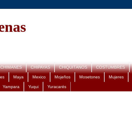
genas
CHIMANES
CHIPAYAS
CHIQUITANOS
COSTUMBRES
es
Maya
Mexico
Mojeños
Mosetones
Mujeres
Yampara
Yuqui
Yuracarés