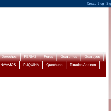
Derechos
FERIAS
Foros
Guaraníes
Guarayos
NAVAJOS
PUQUINA
Quechuas
Rituales Andinos