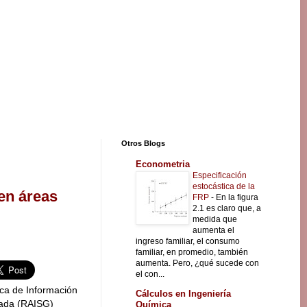
Otros Blogs
Econometria
Especificación
estocástica de la
en áreas
FRP
-
En la figura
2.1 es claro que, a
medida que
aumenta el
ingreso familiar, el consumo
familiar, en promedio, también
aumenta. Pero, ¿qué sucede con
el con...
ca de Información
Cálculos en Ingeniería
iada (RAISG)
Química