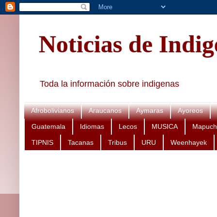
Noticias de Indi
Toda la información sobre indigenas
Afrobolivianos
Araucanos
Aymaras
Ayoreos
Guatemala
Idiomas
Lecos
MUSICA
Mapuch
TIPNIS
Tacanas
Tribus
URU
Weenhayek