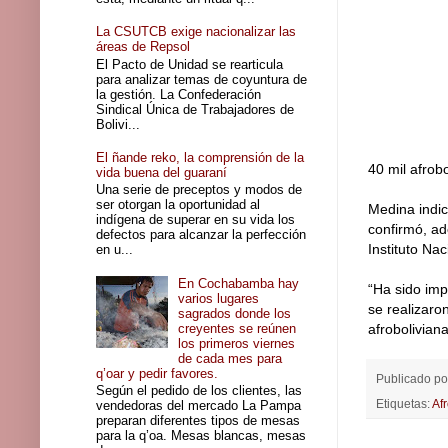
La CSUTCB exige nacionalizar las
áreas de Repsol
El Pacto de Unidad se rearticula
para analizar temas de coyuntura de
la gestión. La Confederación
Sindical Única de Trabajadores de
Bolivi...
El ñande reko, la comprensión de la
40 mil afrobo
vida buena del guaraní
Una serie de preceptos y modos de
ser otorgan la oportunidad al
Medina indic
indígena de superar en su vida los
confirmó, ad
defectos para alcanzar la perfección
Instituto Nac
en u...
En Cochabamba hay
“Ha sido imp
varios lugares
se realizaro
sagrados donde los
creyentes se reúnen
afroboliviana
los primeros viernes
de cada mes para
q’oar y pedir favores.
Publicado p
Según el pedido de los clientes, las
Etiquetas:
Af
vendedoras del mercado La Pampa
preparan diferentes tipos de mesas
para la q’oa. Mesas blancas, mesas