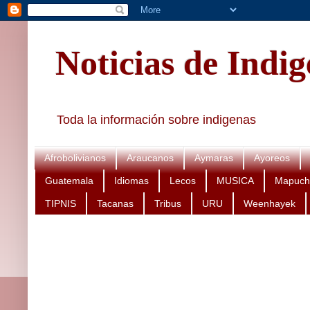
Noticias de Indi
Toda la información sobre indigenas
Afrobolivianos
Araucanos
Aymaras
Ayoreos
Guatemala
Idiomas
Lecos
MUSICA
Mapuch
TIPNIS
Tacanas
Tribus
URU
Weenhayek