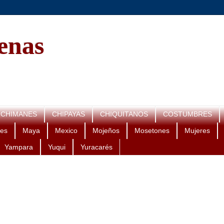
genas
CHIMANES
CHIPAYAS
CHIQUITANOS
COSTUMBRES
es
Maya
Mexico
Mojeños
Mosetones
Mujeres
Yampara
Yuqui
Yuracarés