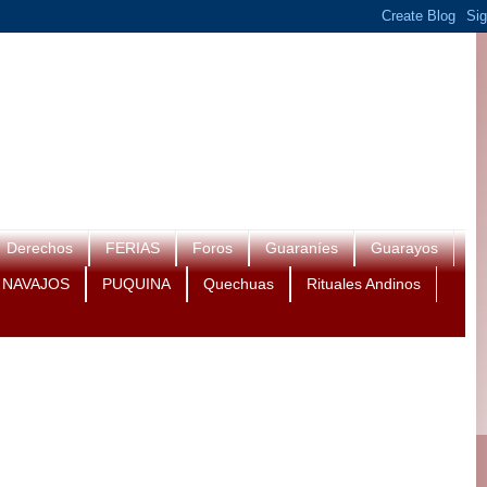
Derechos
FERIAS
Foros
Guaraníes
Guarayos
NAVAJOS
PUQUINA
Quechuas
Rituales Andinos