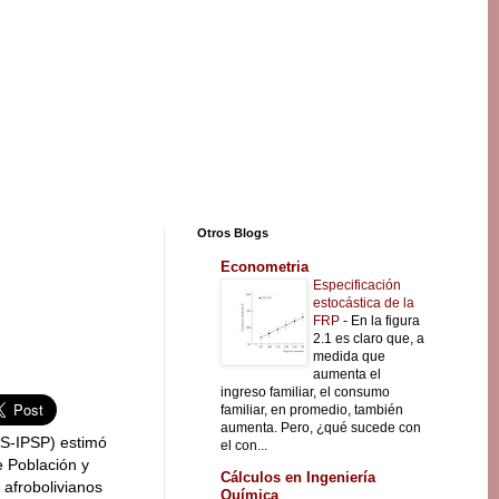
Otros Blogs
Econometria
Especificación
estocástica de la
FRP
-
En la figura
2.1 es claro que, a
medida que
aumenta el
ingreso familiar, el consumo
familiar, en promedio, también
aumenta. Pero, ¿qué sucede con
S-IPSP) estimó
el con...
e Población y
Cálculos en Ingeniería
 afrobolivianos
Química