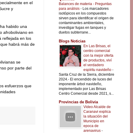
specialmente en el
Balances de materia - Preguntas
Sucre y
para análisis
-
Los marcadores
isotópicos en los compuestos
sirven para identificar el origen de
contaminantes ambientales,
 ha habido una
investigar fugas en tanques y
o afroboliviano en
duetos subterrane...
 reflejada en los
Blogs Noticias
s que habrá más de
En Las Brisas, el
centro comercial
con la mejor oferta
de productos, viví
livianas se
el verdadero
nso por parte del
espíritu navideño
-
Santa Cruz de la Sierra, diciembre
2024.- El encendido de luces del
imponente árbol navideño,
los esfuerzos que
implementado por Las Brisas
unidades
Centro Comercial desde 2021, s...
Provincias de Bolivia
Video Alcalde de
Caranavi explica
la situación del
Municipio en
epoca de
arenavirus
-