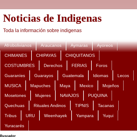
Noticias de Indigenas
Toda la información sobre indigenas
Afrobolivianos
Araucanos
Aymaras
Ayoreos
CHIMANES
CHIPAYAS
CHIQUITANOS
COSTUMBRES
Derechos
FERIAS
Foros
Guaraníes
Guarayos
Guatemala
Idiomas
Lecos
MUSICA
Mapuches
Maya
Mexico
Mojeños
Mosetones
Mujeres
NAVAJOS
PUQUINA
Quechuas
Rituales Andinos
TIPNIS
Tacanas
Tribus
URU
Weenhayek
Yampara
Yuqui
Yuracarés
Buscador