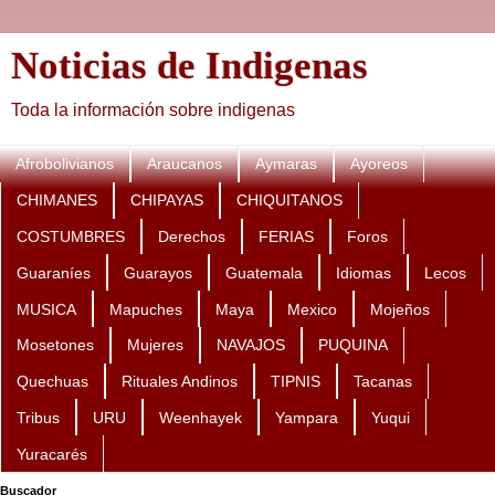
Noticias de Indigenas
Toda la información sobre indigenas
Afrobolivianos
Araucanos
Aymaras
Ayoreos
CHIMANES
CHIPAYAS
CHIQUITANOS
COSTUMBRES
Derechos
FERIAS
Foros
Guaraníes
Guarayos
Guatemala
Idiomas
Lecos
MUSICA
Mapuches
Maya
Mexico
Mojeños
Mosetones
Mujeres
NAVAJOS
PUQUINA
Quechuas
Rituales Andinos
TIPNIS
Tacanas
Tribus
URU
Weenhayek
Yampara
Yuqui
Yuracarés
Buscador