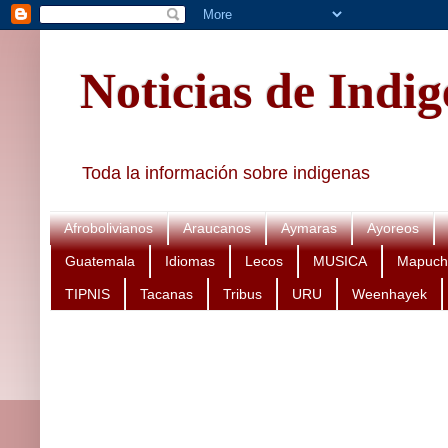
Noticias de Indi
Toda la información sobre indigenas
Afrobolivianos
Araucanos
Aymaras
Ayoreos
Guatemala
Idiomas
Lecos
MUSICA
Mapuch
TIPNIS
Tacanas
Tribus
URU
Weenhayek