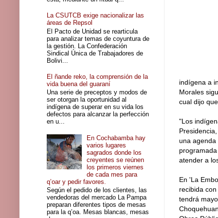
La CSUTCB exige nacionalizar las
áreas de Repsol
El Pacto de Unidad se rearticula
para analizar temas de coyuntura de
la gestión. La Confederación
Sindical Única de Trabajadores de
Bolivi...
El ñande reko, la comprensión de la
indígena a i
vida buena del guaraní
Morales sigu
Una serie de preceptos y modos de
ser otorgan la oportunidad al
cual dijo qu
indígena de superar en su vida los
defectos para alcanzar la perfección
"Los indígena
en u...
Presidencia,
En Cochabamba hay
una agenda 
varios lugares
programada 
sagrados donde los
creyentes se reúnen
atender a lo
los primeros viernes
de cada mes para
En 'La Emboc
q’oar y pedir favores.
recibida con
Según el pedido de los clientes, las
vendedoras del mercado La Pampa
tendrá mayor
preparan diferentes tipos de mesas
Choquehuanca
para la q’oa. Mesas blancas, mesas