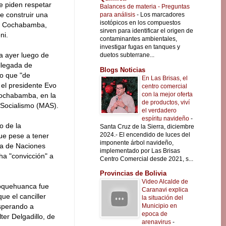
e piden respetar
Balances de materia - Preguntas
de construir una
para análisis
-
Los marcadores
isotópicos en los compuestos
ri, Cochabamba,
sirven para identificar el origen de
ni.
contaminantes ambientales,
investigar fugas en tanques y
a ayer luego de
duetos subterrane...
llegada de
Blogs Noticias
o que "de
En Las Brisas, el
el presidente Evo
centro comercial
con la mejor oferta
Cochabamba, en la
de productos, viví
l Socialismo (MAS).
el verdadero
espíritu navideño
-
o de la
Santa Cruz de la Sierra, diciembre
2024.- El encendido de luces del
ue pese a tener
imponente árbol navideño,
na de Naciones
implementado por Las Brisas
a "convicción" a
Centro Comercial desde 2021, s...
Provincias de Bolivia
Video Alcalde de
hoquehuanca fue
Caranavi explica
ue el canciller
la situación del
Municipio en
esperando a
epoca de
er Delgadillo, de
arenavirus
-