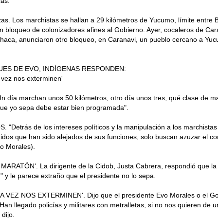
as.
. Los marchistas se hallan a 29 kilómetros de Yucumo, límite entre B
 bloqueo de colonizadores afines al Gobierno. Ayer, cocaleros de Car
haca, anunciaron otro bloqueo, en Caranavi, un pueblo cercano a Yucu
UES DE EVO, INDÍGENAS RESPONDEN:
 vez nos exterminen'
día marchan unos 50 kilómetros, otro día unos tres, qué clase de mar
ue yo sepa debe estar bien programada".
"Detrás de los intereses políticos y la manipulación a los marchistas
idos que han sido alejados de sus funciones, solo buscan azuzar el con
vo Morales).
MARATÓN'. La dirigente de la Cidob, Justa Cabrera, respondió que la
 y le parece extraño que el presidente no lo sepa.
 VEZ NOS EXTERMINEN'. Dijo que el presidente Evo Morales o el G
"Han llegado policías y militares con metralletas, si no nos quieren de 
dijo.