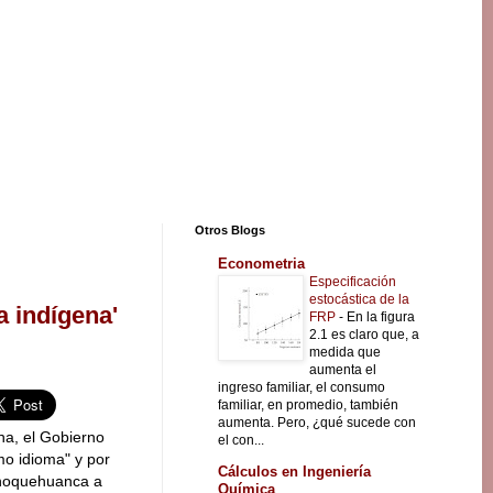
Otros Blogs
Econometria
Especificación
estocástica de la
a indígena'
FRP
-
En la figura
2.1 es claro que, a
medida que
aumenta el
ingreso familiar, el consumo
familiar, en promedio, también
aumenta. Pero, ¿qué sucede con
cha, el Gobierno
el con...
mo idioma" y por
Cálculos en Ingeniería
 Choquehuanca a
Química