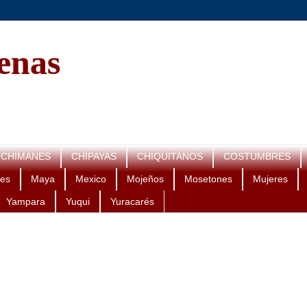
genas
CHIMANES
CHIPAYAS
CHIQUITANOS
COSTUMBRES
es
Maya
Mexico
Mojeños
Mosetones
Mujeres
Yampara
Yuqui
Yuracarés