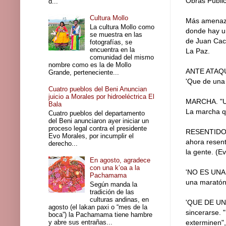
Obras Públic
d...
Cultura Mollo
Más amenazas
La cultura Mollo como
donde hay un
se muestra en las
de Juan Cac
fotografías, se
encuentra en la
La Paz.
comunidad del mismo
nombre como es la de Mollo
ANTE ATAQ
Grande, perteneciente...
'Que de una
Cuatro pueblos del Beni Anuncian
juicio a Morales por hidroeléctrica El
MARCHA. "Un 
Bala
La marcha q
Cuatro pueblos del departamento
del Beni anunciaron ayer iniciar un
proceso legal contra el presidente
RESENTIDOS. 
Evo Morales, por incumplir el
ahora resent
derecho...
la gente. (E
En agosto, agradece
con una k’oa a la
'NO ES UNA 
Pachamama
una maratón"
Según manda la
tradición de las
culturas andinas, en
'QUE DE UNA
agosto (el lakan paxi o “mes de la
sincerarse. 
boca”) la Pachamama tiene hambre
y abre sus entrañas...
exterminen", 