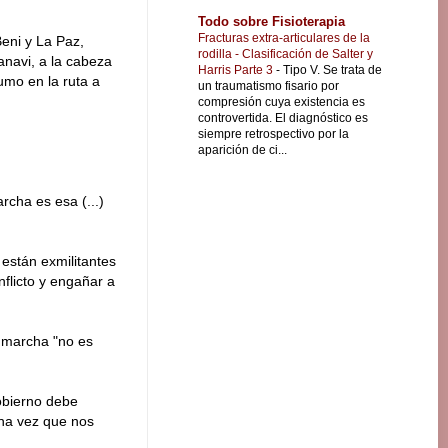
Todo sobre Fisioterapia
Fracturas extra-articulares de la
eni y La Paz,
rodilla - Clasificación de Salter y
anavi, a la cabeza
Harris Parte 3
-
Tipo V. Se trata de
mo en la ruta a
un traumatismo fisario por
compresión cuya existencia es
controvertida. El diagnóstico es
siempre retrospectivo por la
aparición de ci...
cha es esa (...)
 están exmilitantes
flicto y engañar a
 marcha "no es
obierno debe
una vez que nos