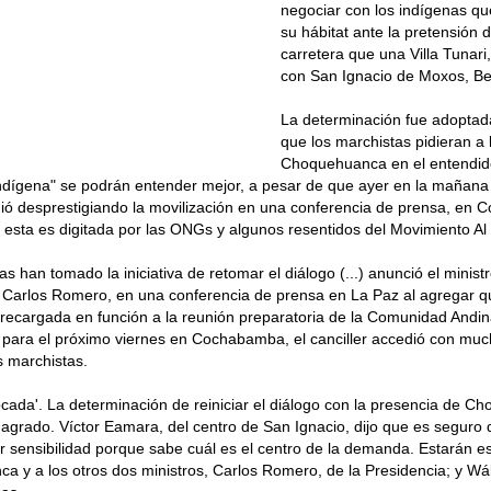
negociar con los indígenas qu
su hábitat ante la pretensión 
carretera que una Villa Tuna
con San Ignacio de Moxos, Be
La determinación fue adoptad
que los marchistas pidieran a 
Choquehuanca en el entendid
ndígena" se podrán entender mejor, a pesar de que ayer en la mañana 
ió desprestigiando la movilización en una conferencia de prensa, en 
e esta es digitada por las ONGs y algunos resentidos del Movimiento A
s han tomado la iniciativa de retomar el diálogo (...) anunció el ministr
 Carlos Romero, en una conferencia de prensa en La Paz al agregar q
recargada en función a la reunión preparatoria de la Comunidad Andi
para el próximo viernes en Cochabamba, el canciller accedió con much
s marchistas.
ada'. La determinación de reiniciar el diálogo con la presencia de C
 agrado. Víctor Eamara, del centro de San Ignacio, dijo que es seguro q
 sensibilidad porque sabe cuál es el centro de la demanda. Estarán 
 y a los otros dos ministros, Carlos Romero, de la Presidencia; y Wált