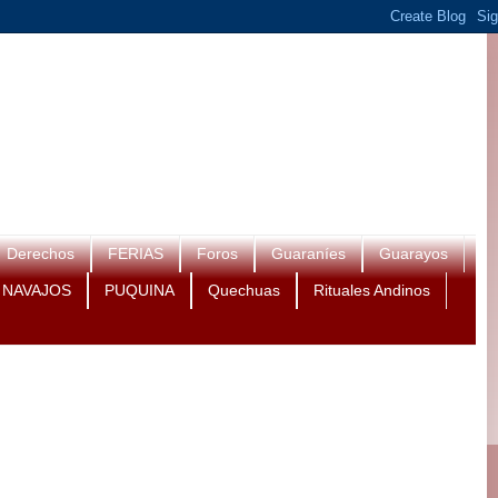
Derechos
FERIAS
Foros
Guaraníes
Guarayos
NAVAJOS
PUQUINA
Quechuas
Rituales Andinos