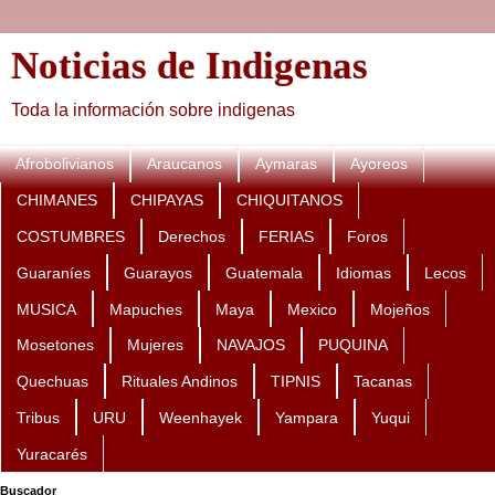
Noticias de Indigenas
Toda la información sobre indigenas
Afrobolivianos
Araucanos
Aymaras
Ayoreos
CHIMANES
CHIPAYAS
CHIQUITANOS
COSTUMBRES
Derechos
FERIAS
Foros
Guaraníes
Guarayos
Guatemala
Idiomas
Lecos
MUSICA
Mapuches
Maya
Mexico
Mojeños
Mosetones
Mujeres
NAVAJOS
PUQUINA
Quechuas
Rituales Andinos
TIPNIS
Tacanas
Tribus
URU
Weenhayek
Yampara
Yuqui
Yuracarés
Buscador