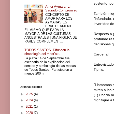
sustento, po
Amor Aymara: El
Sagrado Compromiso
También nie
CONCEPTO DE
AMOR PARA LOS
"infundado, 
AYMARAS ES
invertidos d
PRÁCTICAMENTE
EL MISMO QUE PARA LA
MAYORÍA DE LAS CULTURAS
Respecto a g
ANCESTRALES | UNA FIGURA DE
profundo res
PARES COMPLEMENT...
decisiones q
TODOS SANTOS. Difunden la
simbología del mast’aku
Cardenal
La plaza 14 de Septiembre fue
escenario de la explicación del
Entrevistado
sentido y simbología de las mesas
Tipnis.
de Todos Santos. Participaron al
menos 200 n...
"Llamamos a 
Archivo del blog
miren a las 
►
2025
(4)
(..) Podría 
dignifique a 
►
2024
(4)
►
2021
(1)
►
2020
(7)