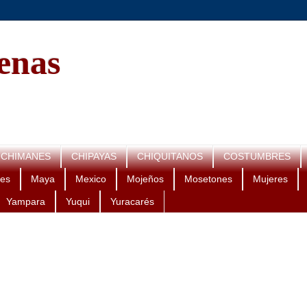
genas
CHIMANES
CHIPAYAS
CHIQUITANOS
COSTUMBRES
es
Maya
Mexico
Mojeños
Mosetones
Mujeres
Yampara
Yuqui
Yuracarés