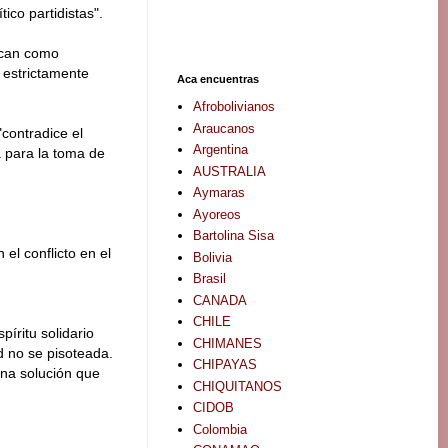
ico partidistas".
ican como
 estrictamente
Aca encuentras
Afrobolivianos
Araucanos
"contradice el
Argentina
 para la toma de
AUSTRALIA
Aymaras
Ayoreos
Bartolina Sisa
el conflicto en el
Bolivia
Brasil
CANADA
CHILE
íritu solidario
CHIMANES
d no se pisoteada.
CHIPAYAS
una solución que
CHIQUITANOS
CIDOB
Colombia