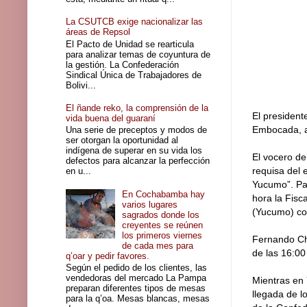
La CSUTCB exige nacionalizar las
áreas de Repsol
El Pacto de Unidad se rearticula
para analizar temas de coyuntura de
la gestión. La Confederación
Sindical Única de Trabajadores de
Bolivi...
El ñande reko, la comprensión de la
El president
vida buena del guaraní
Embocada, a
Una serie de preceptos y modos de
ser otorgan la oportunidad al
indígena de superar en su vida los
El vocero de
defectos para alcanzar la perfección
requisa del 
en u...
Yucumo”. Pad
En Cochabamba hay
hora la Fis
varios lugares
(Yucumo) con
sagrados donde los
creyentes se reúnen
los primeros viernes
Fernando Chá
de cada mes para
de las 16:0
q’oar y pedir favores.
Según el pedido de los clientes, las
vendedoras del mercado La Pampa
Mientras en 
preparan diferentes tipos de mesas
llegada de l
para la q’oa. Mesas blancas, mesas