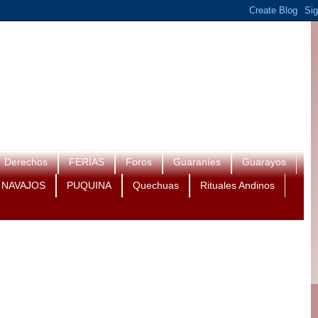
Derechos
FERIAS
Foros
Guaraníes
Guarayos
NAVAJOS
PUQUINA
Quechuas
Rituales Andinos