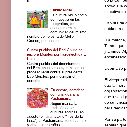
de la Confed
d...
apoyo a la c
Cultura Mollo
ejecutivo de
La cultura Mollo como
se muestra en las
En vista de 
fotografías, se
encuentra en la
pobladores 
comunidad del mismo
nombre como es la de Mollo
“La marcha)
Grande, perteneciente...
Tienen que 
Cuatro pueblos del Beni Anuncian
y a niños. A
juicio a Morales por hidroeléctrica El
encabezadore
Bala
Cuatro pueblos del departamento
del Beni anunciaron ayer iniciar un
Lidema se p
proceso legal contra el presidente
Evo Morales, por incumplir el
El vicepresi
derecho...
que la march
En agosto, agradece
organizacion
con una k’oa a la
que investig
Pachamama
de su funci
Según manda la
tradición de las
para dedicar
culturas andinas, en
agosto (el lakan paxi o “mes de la
Por su parte
boca”) la Pachamama tiene hambre
y abre sus entrañas...
señalan que 