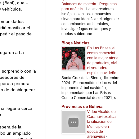
a (Beni), que –
Balances de materia - Preguntas
y vehículos.
para análisis
-
Los marcadores
isotópicos en los compuestos
sirven para identificar el origen de
 comunidades
contaminantes ambientales,
dió masificar el
investigar fugas en tanques y
pedir el paso de
duetos subterrane...
Blogs Noticias
En Las Brisas, el
llegaron a La
centro comercial
con la mejor oferta
de productos, viví
el verdadero
s sorprendió con la
espíritu navideño
-
oqueadores de
Santa Cruz de la Sierra, diciembre
2024.- El encendido de luces del
 pero a primera
imponente árbol navideño,
ón de desbloquear
implementado por Las Brisas
Centro Comercial desde 2021, s...
Provincias de Bolivia
ha llegaría cerca
Video Alcalde de
o.
Caranavi explica
la situación del
Municipio en
spera de la
epoca de
cabo un ampliado
arenavirus
-