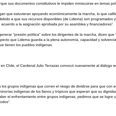
rque sus documentos constitutivos le impiden inmiscuirse en temas polít
gan que estuvieran apoyando económicamente la marcha, lo que calif
debido a que sus recursos disponibles (de Lidema) son programados y
e acuerdo a la asignación aprobada por su asamblea y financiadores".
enerar "presión política" sobre los dirigentes de la marcha, dicen que 
pecto que Lidema guarda a la plena autonomía, capacidad y solvencia
ue tienen los pueblos indígenas.
 en Chile, el Cardenal Julio Terrazas convocó nuevamente al diálogo en 
los grupos indígenas que corren el riesgo de dividirse para que con esp
minorías indígenas de los llanos y trópicos que esperan que su dignida
haber el enfrentamiento entre grupos indígenas, pedimos que se logre 
todos”.