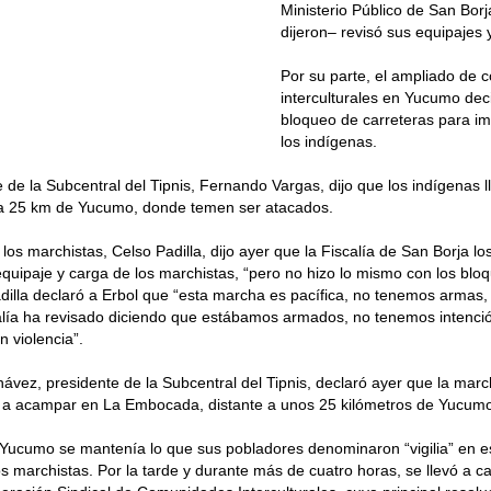
Ministerio Público de San Borj
dijeron– revisó sus equipajes 
Por su parte, el ampliado de
interculturales en Yucumo deci
bloqueo de carreteras para im
los indígenas.
e de la Subcentral del Tipnis, Fernando Vargas, dijo que los indígenas 
 25 km de Yucumo, donde temen ser atacados.
 los marchistas, Celso Padilla, dijo ayer que la Fiscalía de San Borja lo
equipaje y carga de los marchistas, “pero no hizo lo mismo con los bl
illa declaró a Erbol que “esta marcha es pacífica, no tenemos armas,
calía ha revisado diciendo que estábamos armados, no tenemos intenci
 violencia”.
vez, presidente de la Subcentral del Tipnis, declaró ayer que la marc
0 a acampar en La Embocada, distante a unos 25 kilómetros de Yucum
Yucumo se mantenía lo que sus pobladores denominaron “vigilia” en e
os marchistas. Por la tarde y durante más de cuatro horas, se llevó a 