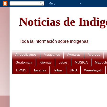
Noticias de Indi
Toda la información sobre indigenas
Afrobolivianos
Araucanos
Aymaras
Ayoreos
Guatemala
Idiomas
Lecos
MUSICA
Mapuch
TIPNIS
Tacanas
Tribus
URU
Weenhayek