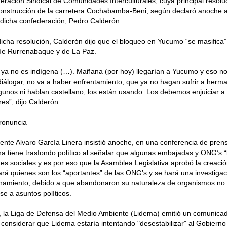
eración Sindical de Comunidades Interculturales, cuya principal resoluci
onstrucción de la carretera Cochabamba-Beni, según declaró anoche al 
 dicha confederación, Pedro Calderón.
dicha resolución, Calderón dijo que el bloqueo en Yucumo “se masifica”
de Rurrenabaque y de La Paz.
 ya no es indígena (…). Mañana (por hoy) llegarían a Yucumo y eso n
diálogar, no va a haber enfrentamiento, que ya no hagan sufrir a he
lgunos ni hablan castellano, los están usando. Los debemos enjuiciar a
s”, dijo Calderón.
ronuncia
dente Alvaro García Linera insistió anoche, en una conferencia de pren
a tiene trasfondo político al señalar que algunas embajadas y ONG’s “
es sociales y es por eso que la Asamblea Legislativa aprobó la creaci
ará quienes son los “aportantes” de las ONG’s y se hará una investigaci
onamiento, debido a que abandonaron su naturaleza de organismos n
se a asuntos políticos.
, la Liga de Defensa del Medio Ambiente (Lidema) emitió un comunica
considerar que Lidema estaría intentando "desestabilizar" al Gobierno