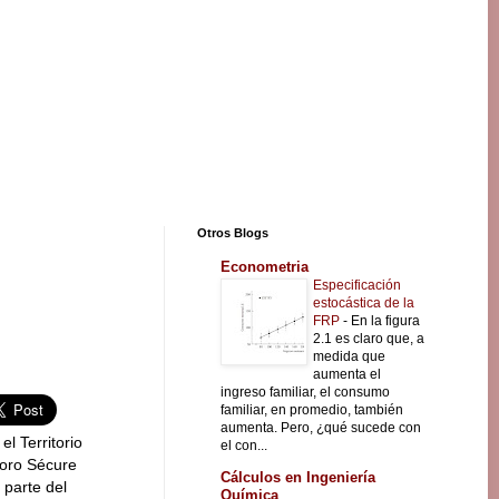
Otros Blogs
Econometria
Especificación
estocástica de la
FRP
-
En la figura
2.1 es claro que, a
medida que
aumenta el
ingreso familiar, el consumo
familiar, en promedio, también
aumenta. Pero, ¿qué sucede con
l Territorio
el con...
boro Sécure
Cálculos en Ingeniería
 parte del
Química