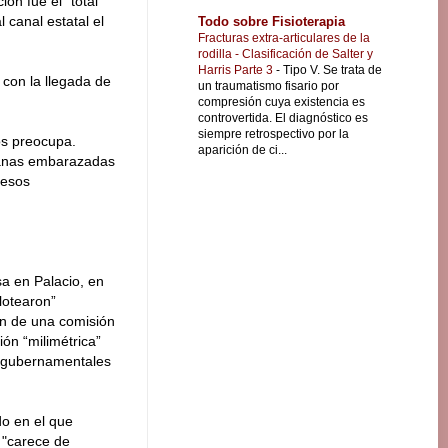
ón fue el “total”
canal estatal el
Todo sobre Fisioterapia
Fracturas extra-articulares de la
rodilla - Clasificación de Salter y
Harris Parte 3
-
Tipo V. Se trata de
 con la llegada de
un traumatismo fisario por
compresión cuya existencia es
controvertida. El diagnóstico es
siempre retrospectivo por la
os preocupa.
aparición de ci...
rmanas embarazadas
 esos
sa en Palacio, en
lotearon”
ón de una comisión
ón “milimétrica”
o gubernamentales
do en el que
 "carece de