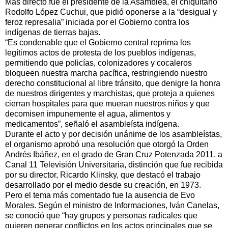
Más directo fue el presidente de la Asamblea, el chiquitano
Rodolfo López Cuchui, que pidió oponerse a la “desigual y
feroz represalia” iniciada por el Gobierno contra los
indígenas de tierras bajas.
“Es condenable que el Gobierno central reprima los
legítimos actos de protesta de los pueblos indígenas,
permitiendo que policías, colonizadores y cocaleros
bloqueen nuestra marcha pacífica, restringiendo nuestro
derecho constitucional al libre tránsito, que denigre la honra
de nuestros dirigentes y marchistas, que proteja a quienes
cierran hospitales para que mueran nuestros niños y que
decomisen impunemente el agua, alimentos y
medicamentos”, señaló el asambleísta indígena.
Durante el acto y por decisión unánime de los asambleístas,
el organismo aprobó una resolución que otorgó la Orden
Andrés Ibáñez, en el grado de Gran Cruz Potenzada 2011, a
Canal 11 Televisión Universitaria, distinción que fue recibida
por su director, Ricardo Klinsky, que destacó el trabajo
desarrollado por el medio desde su creación, en 1973.
Pero el tema más comentado fue la ausencia de Evo
Morales. Según el ministro de Informaciones, Iván Canelas,
se conoció que “hay grupos y personas radicales que
quieren generar conflictos en los actos principales que se