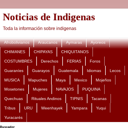
Noticias de Indigenas
Toda la información sobre indigenas
Afrobolivianos
Araucanos
Aymaras
Ayoreos
CHIMANES
CHIPAYAS
CHIQUITANOS
COSTUMBRES
Derechos
FERIAS
Foros
Guaraníes
Guarayos
Guatemala
Idiomas
Lecos
MUSICA
Mapuches
Maya
Mexico
Mojeños
Mosetones
Mujeres
NAVAJOS
PUQUINA
Quechuas
Rituales Andinos
TIPNIS
Tacanas
Tribus
URU
Weenhayek
Yampara
Yuqui
Yuracarés
Buscador