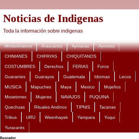
Noticias de Indigenas
Toda la información sobre indigenas
Afrobolivianos
Araucanos
Aymaras
Ayoreos
CHIMANES
CHIPAYAS
CHIQUITANOS
COSTUMBRES
Derechos
FERIAS
Foros
Guaraníes
Guarayos
Guatemala
Idiomas
Lecos
MUSICA
Mapuches
Maya
Mexico
Mojeños
Mosetones
Mujeres
NAVAJOS
PUQUINA
Quechuas
Rituales Andinos
TIPNIS
Tacanas
Tribus
URU
Weenhayek
Yampara
Yuqui
Yuracarés
Buscador