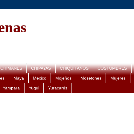
genas
CHIMANES
CHIPAYAS
CHIQUITANOS
COSTUMBRES
es
Maya
Mexico
Mojeños
Mosetones
Mujeres
Yampara
Yuqui
Yuracarés