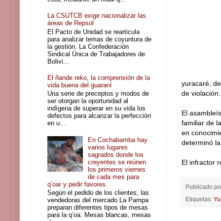
La CSUTCB exige nacionalizar las
áreas de Repsol
El Pacto de Unidad se rearticula
para analizar temas de coyuntura de
la gestión. La Confederación
Sindical Única de Trabajadores de
Bolivi...
El ñande reko, la comprensión de la
yuracaré, de
vida buena del guaraní
de violación.
Una serie de preceptos y modos de
ser otorgan la oportunidad al
indígena de superar en su vida los
El asambleís
defectos para alcanzar la perfección
familiar de 
en u...
en conocimie
En Cochabamba hay
determinó la
varios lugares
sagrados donde los
creyentes se reúnen
El infractor
los primeros viernes
de cada mes para
q’oar y pedir favores.
Publicado p
Según el pedido de los clientes, las
Etiquetas:
Yu
vendedoras del mercado La Pampa
preparan diferentes tipos de mesas
para la q’oa. Mesas blancas, mesas