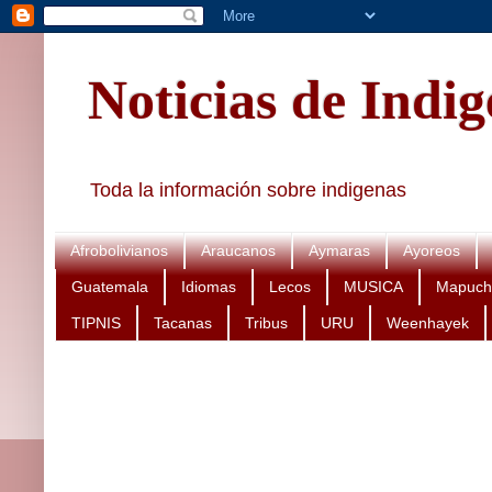
Noticias de Indi
Toda la información sobre indigenas
Afrobolivianos
Araucanos
Aymaras
Ayoreos
Guatemala
Idiomas
Lecos
MUSICA
Mapuch
TIPNIS
Tacanas
Tribus
URU
Weenhayek