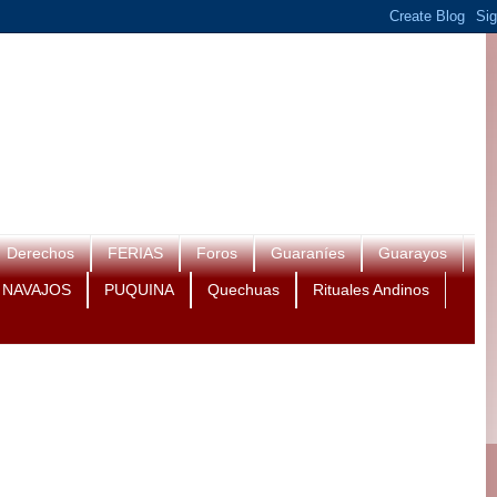
Derechos
FERIAS
Foros
Guaraníes
Guarayos
NAVAJOS
PUQUINA
Quechuas
Rituales Andinos