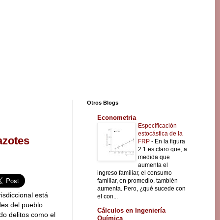
Otros Blogs
Econometria
Especificación
estocástica de la
azotes
FRP
-
En la figura
2.1 es claro que, a
medida que
aumenta el
ingreso familiar, el consumo
familiar, en promedio, también
aumenta. Pero, ¿qué sucede con
isdiccional está
el con...
es del pueblo
Cálculos en Ingeniería
do delitos como el
Química