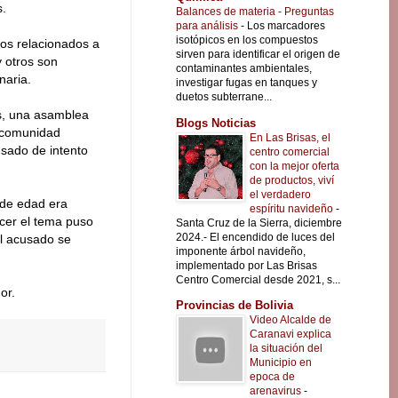
s.
Balances de materia - Preguntas
para análisis
-
Los marcadores
isotópicos en los compuestos
tos relacionados a
sirven para identificar el origen de
y otros son
contaminantes ambientales,
naria.
investigar fugas en tanques y
duetos subterrane...
s, una asamblea
Blogs Noticias
 comunidad
En Las Brisas, el
usado de intento
centro comercial
con la mejor oferta
de productos, viví
el verdadero
 de edad era
espíritu navideño
-
ocer el tema puso
Santa Cruz de la Sierra, diciembre
2024.- El encendido de luces del
el acusado se
imponente árbol navideño,
implementado por Las Brisas
Centro Comercial desde 2021, s...
or.
Provincias de Bolivia
Video Alcalde de
Caranavi explica
la situación del
Municipio en
epoca de
arenavirus
-