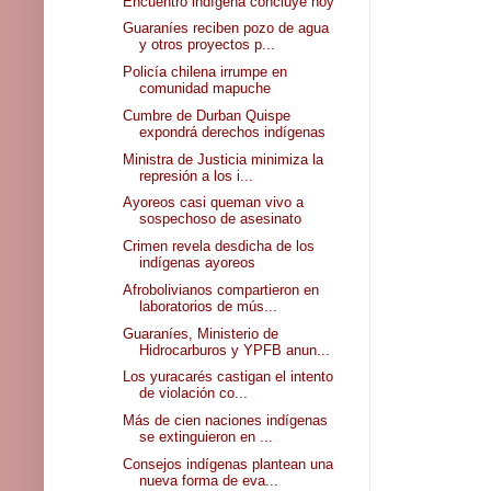
Encuentro indígena concluye hoy
Guaraníes reciben pozo de agua
y otros proyectos p...
Policía chilena irrumpe en
comunidad mapuche
Cumbre de Durban Quispe
expondrá derechos indígenas
Ministra de Justicia minimiza la
represión a los i...
Ayoreos casi queman vivo a
sospechoso de asesinato
Crimen revela desdicha de los
indígenas ayoreos
Afrobolivianos compartieron en
laboratorios de mús...
Guaraníes, Ministerio de
Hidrocarburos y YPFB anun...
Los yuracarés castigan el intento
de violación co...
Más de cien naciones indígenas
se extinguieron en ...
Consejos indígenas plantean una
nueva forma de eva...