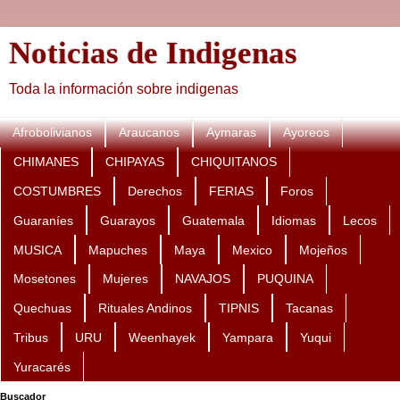
Noticias de Indigenas
Toda la información sobre indigenas
Afrobolivianos
Araucanos
Aymaras
Ayoreos
CHIMANES
CHIPAYAS
CHIQUITANOS
COSTUMBRES
Derechos
FERIAS
Foros
Guaraníes
Guarayos
Guatemala
Idiomas
Lecos
MUSICA
Mapuches
Maya
Mexico
Mojeños
Mosetones
Mujeres
NAVAJOS
PUQUINA
Quechuas
Rituales Andinos
TIPNIS
Tacanas
Tribus
URU
Weenhayek
Yampara
Yuqui
Yuracarés
Buscador