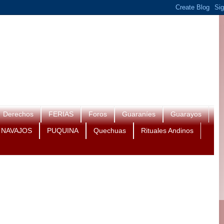
Derechos
FERIAS
Foros
Guaraníes
Guarayos
NAVAJOS
PUQUINA
Quechuas
Rituales Andinos