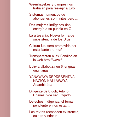
Weenhayekes y campesinos
trabajan para reelegir a Evo
Sistemas numéricos de
aborígenes son finitos pero ...
Dos mujeres indígenas dan
energía a su pueblo en C...
La artesanía: Nueva forma de
subsistencia de los Urus
Cultura Uru será promovida por
estudiantes a travé...
Transparentan al ex Fondioc en
la web http://www.f...
Bolivia alfabetiza en 6 lenguas
originarias
YANAWAYA REPRESENTA A
NACIÓN KALLAWAYA
Asambleísta...
Dirigente de Cidob, Adolfo
Chávez pide ser juzgado...
Derechos indígenas, el tema
pendiente en los estat...
Los textos reconocen existencia,
cultura y princip...