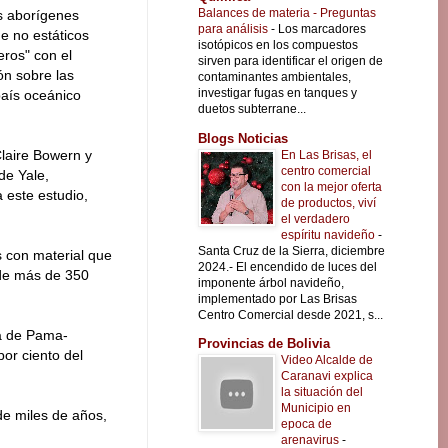
Balances de materia - Preguntas
s aborígenes
para análisis
-
Los marcadores
ue no estáticos
isotópicos en los compuestos
ros" con el
sirven para identificar el origen de
ón sobre las
contaminantes ambientales,
investigar fugas en tanques y
país oceánico
duetos subterrane...
Blogs Noticias
Claire Bowern y
En Las Brisas, el
centro comercial
de Yale,
con la mejor oferta
 este estudio,
de productos, viví
el verdadero
espíritu navideño
-
Santa Cruz de la Sierra, diciembre
s con material que
2024.- El encendido de luces del
 de más de 350
imponente árbol navideño,
implementado por Las Brisas
Centro Comercial desde 2021, s...
ia de Pama-
Provincias de Bolivia
por ciento del
Video Alcalde de
Caranavi explica
la situación del
Municipio en
de miles de años,
epoca de
arenavirus
-