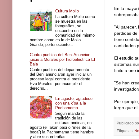
d...
En la mayor
Cultura Mollo
sobrepasaba 
La cultura Mollo como
se muestra en las
fotografías, se
"Al parecer,
encuentra en la
pérdidas de 
comunidad del mismo
tiene sentid
nombre como es la de Mollo
Grande, perteneciente...
cantidades 
Cuatro pueblos del Beni Anuncian
El estudio t
juicio a Morales por hidroeléctrica El
Bala
sistemas num
Cuatro pueblos del departamento
finito a uno i
del Beni anunciaron ayer iniciar un
proceso legal contra el presidente
"Se han crea
Evo Morales, por incumplir el
derecho...
investigador
En agosto, agradece
Por ejemplo,
con una k’oa a la
largo que el 
Pachamama
Según manda la
tradición de las
culturas andinas, en
Publicado p
agosto (el lakan paxi o “mes de la
Etiquetas:
No
boca”) la Pachamama tiene hambre
y abre sus entrañas...