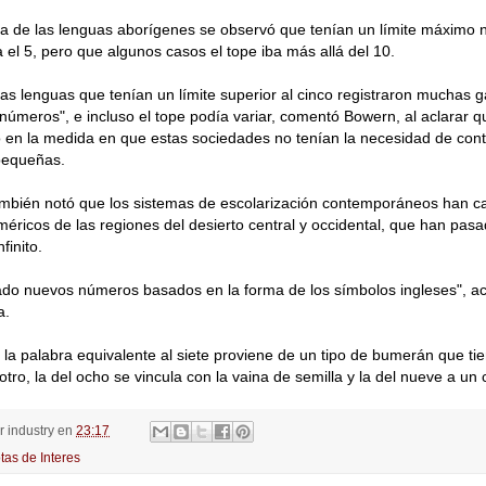
ía de las lenguas aborígenes se observó que tenían un límite máximo
el 5, pero que algunos casos el tope iba más allá del 10.
 las lenguas que tenían un límite superior al cinco registraron muchas 
números", e incluso el tope podía variar, comentó Bowern, al aclarar q
o en la medida en que estas sociedades no tenían la necesidad de cont
pequeñas.
ambién notó que los sistemas de escolarización contemporáneos han c
éricos de las regiones del desierto central y occidental, que han pas
nfinito.
do nuevos números basados en la forma de los símbolos ingleses", ac
a.
 la palabra equivalente al siete proviene de un tipo de bumerán que t
otro, la del ocho se vincula con la vaina de semilla y la del nueve a un 
or
industry
en
23:17
tas de Interes