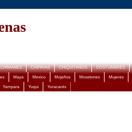
genas
CHIMANES
CHIPAYAS
CHIQUITANOS
COSTUMBRES
es
Maya
Mexico
Mojeños
Mosetones
Mujeres
Yampara
Yuqui
Yuracarés