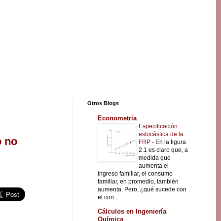
Otros Blogs
Econometria
Especificación
estocástica de la
o no
FRP
-
En la figura
2.1 es claro que, a
medida que
aumenta el
ingreso familiar, el consumo
familiar, en promedio, también
aumenta. Pero, ¿qué sucede con
el con...
Cálculos en Ingeniería
Química