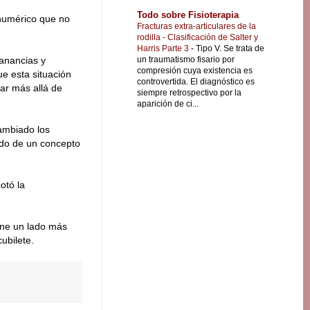
Todo sobre Fisioterapia
 numérico que no
Fracturas extra-articulares de la
rodilla - Clasificación de Salter y
Harris Parte 3
-
Tipo V. Se trata de
un traumatismo fisario por
ganancias y
compresión cuya existencia es
ue esta situación
controvertida. El diagnóstico es
ar más allá de
siempre retrospectivo por la
aparición de ci...
ambiado los
ado de un concepto
otó la
iene un lado más
cubilete.