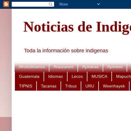
Noticias de Indi
Toda la información sobre indigenas
Afrobolivianos
Araucanos
Aymaras
Ayoreos
Guatemala
Idiomas
Lecos
MUSICA
Mapuch
TIPNIS
Tacanas
Tribus
URU
Weenhayek