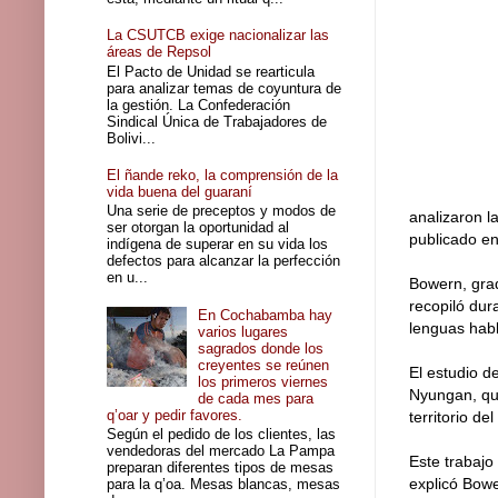
La CSUTCB exige nacionalizar las
áreas de Repsol
El Pacto de Unidad se rearticula
para analizar temas de coyuntura de
la gestión. La Confederación
Sindical Única de Trabajadores de
Bolivi...
El ñande reko, la comprensión de la
vida buena del guaraní
Una serie de preceptos y modos de
analizaron l
ser otorgan la oportunidad al
publicado en
indígena de superar en su vida los
defectos para alcanzar la perfección
en u...
Bowern, grad
recopiló du
En Cochabamba hay
lenguas habl
varios lugares
sagrados donde los
creyentes se reúnen
El estudio d
los primeros viernes
Nyungan, que
de cada mes para
q’oar y pedir favores.
territorio de
Según el pedido de los clientes, las
vendedoras del mercado La Pampa
Este trabajo
preparan diferentes tipos de mesas
explicó Bowe
para la q’oa. Mesas blancas, mesas