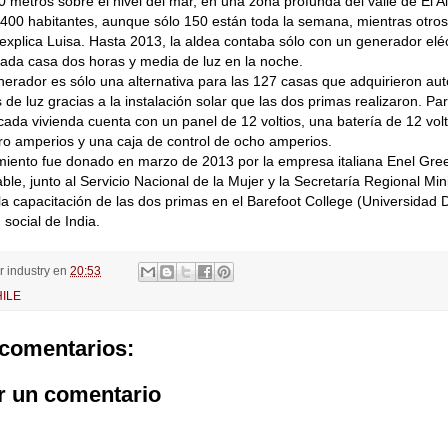
0 metros sobre el nivel del mar, en una zona profunda del valle de El A
 400 habitantes, aunque sólo 150 están toda la semana, mientras otros 
xplica Luisa. Hasta 2013, la aldea contaba sólo con un generador eléc
ada casa dos horas y media de luz en la noche.
nerador es sólo una alternativa para las 127 casas que adquirieron au
s de luz gracias a la instalación solar que las dos primas realizaron. Pa
cada vivienda cuenta con un panel de 12 voltios, una batería de 12 vol
o amperios y una caja de control de ocho amperios.
miento fue donado en marzo de 2013 por la empresa italiana Enel Gr
ble, junto al Servicio Nacional de la Mujer y la Secretaría Regional Mini
la capacitación de las dos primas en el Barefoot College (Universidad
 social de India.
or
industry
en
20:53
ILE
comentarios:
r un comentario