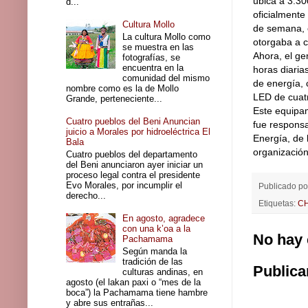
ubica a 3.30
d...
oficialmente
Cultura Mollo
de semana, e
La cultura Mollo como
otorgaba a c
se muestra en las
Ahora, el ge
fotografías, se
encuentra en la
horas diaria
comunidad del mismo
de energía, 
nombre como es la de Mollo
LED de cuatr
Grande, perteneciente...
Este equipa
Cuatro pueblos del Beni Anuncian
fue responsa
juicio a Morales por hidroeléctrica El
Energía, de 
Bala
organización
Cuatro pueblos del departamento
del Beni anunciaron ayer iniciar un
proceso legal contra el presidente
Evo Morales, por incumplir el
Publicado p
derecho...
Etiquetas:
CH
En agosto, agradece
con una k’oa a la
No hay 
Pachamama
Según manda la
tradición de las
Publica
culturas andinas, en
agosto (el lakan paxi o “mes de la
boca”) la Pachamama tiene hambre
y abre sus entrañas...