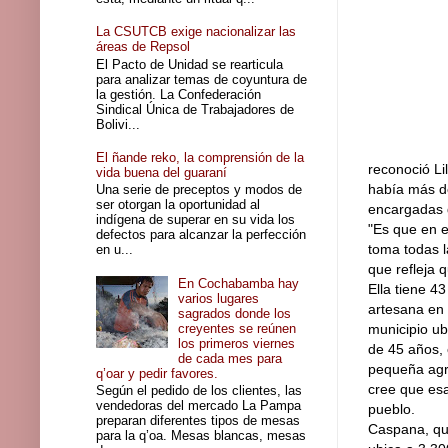
La CSUTCB exige nacionalizar las
áreas de Repsol
El Pacto de Unidad se rearticula
para analizar temas de coyuntura de
la gestión. La Confederación
Sindical Única de Trabajadores de
Bolivi...
El ñande reko, la comprensión de la
reconoció Li
vida buena del guaraní
había más de
Una serie de preceptos y modos de
ser otorgan la oportunidad al
encargadas d
indígena de superar en su vida los
"Es que en e
defectos para alcanzar la perfección
toma todas l
en u...
que refleja 
En Cochabamba hay
Ella tiene 43
varios lugares
artesana en 
sagrados donde los
creyentes se reúnen
municipio ub
los primeros viernes
de 45 años, 
de cada mes para
pequeña agri
q’oar y pedir favores.
cree que esa
Según el pedido de los clientes, las
vendedoras del mercado La Pampa
pueblo.
preparan diferentes tipos de mesas
Caspana, que
para la q’oa. Mesas blancas, mesas