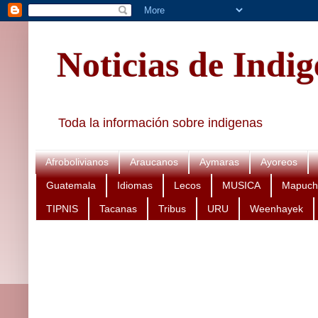
Noticias de Indi
Toda la información sobre indigenas
Afrobolivianos
Araucanos
Aymaras
Ayoreos
Guatemala
Idiomas
Lecos
MUSICA
Mapuch
TIPNIS
Tacanas
Tribus
URU
Weenhayek