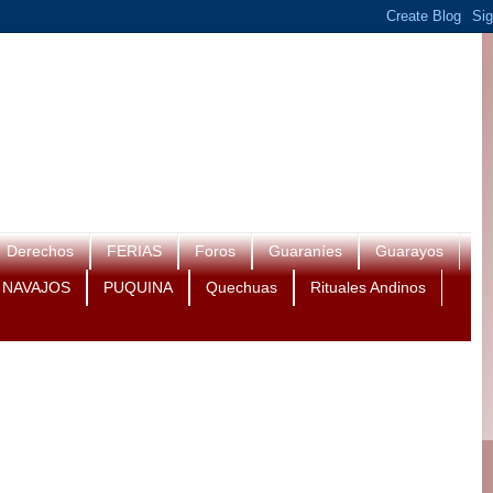
Derechos
FERIAS
Foros
Guaraníes
Guarayos
NAVAJOS
PUQUINA
Quechuas
Rituales Andinos