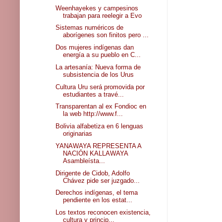
Weenhayekes y campesinos
trabajan para reelegir a Evo
Sistemas numéricos de
aborígenes son finitos pero ...
Dos mujeres indígenas dan
energía a su pueblo en C...
La artesanía: Nueva forma de
subsistencia de los Urus
Cultura Uru será promovida por
estudiantes a travé...
Transparentan al ex Fondioc en
la web http://www.f...
Bolivia alfabetiza en 6 lenguas
originarias
YANAWAYA REPRESENTA A
NACIÓN KALLAWAYA
Asambleísta...
Dirigente de Cidob, Adolfo
Chávez pide ser juzgado...
Derechos indígenas, el tema
pendiente en los estat...
Los textos reconocen existencia,
cultura y princip...