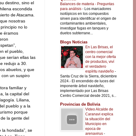
u destino, sino el
Balances de materia - Preguntas
hilena escondida
para análisis
-
Los marcadores
isotópicos en los compuestos
ierto de Atacama.
sirven para identificar el origen de
o que nosotras
contaminantes ambientales,
principio no lo
investigar fugas en tanques y
ue éramos
duetos subterrane...
ueron
Blogs Noticias
spetan”,
En Las Brisas, el
en el pueblo,
centro comercial
con la mejor oferta
e serían ellas las
de productos, viví
e redujo a 30.
el verdadero
los abuelos, y que
espíritu navideño
-
, con un suspiro
Santa Cruz de la Sierra, diciembre
2024.- El encendido de luces del
imponente árbol navideño,
tora familiar y
implementado por Las Brisas
 la capital del
Centro Comercial desde 2021, s...
agogía. Liliana,
Provincias de Bolivia
del pueblo y a la
Video Alcalde de
turismo porque
Caranavi explica
 de la gente del
la situación del
Municipio en
epoca de
de la hondada”, se
arenavirus
-