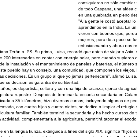
consiguieron no sólo cambiar s
de todo Caspana, una aldea c
en una quebrada en pleno des
"A la gente le costó aceptar l
aprendimos en la India. En un 
vieron con buenos ojos, porq
mujeres, pero de a poco se f
entusiasmando y ahora nos re
liana Terán a IPS. Su prima, Luisa, recordó que antes de viajar a Asia, 
 200 interesados en contar con energía solar, pero cuando supieron qu
e la instalación y el mantenimiento de paneles y baterías, el número s
ste pueblo hay un consejo, una comunidad, que componen los viejos, 
as decisiones. Es un grupo al que yo jamás perteneceré”, afirmó Luisa
que su decisión es garantía de su libertad.
 años, es deportista, soltera y con una hija de crianza, ejerce de agricul
pintura rupestre. Después de terminar la escuela secundaria en Calama,
icada a 85 kilómetros, hizo diversos cursos, incluyendo algunos de ped
casada, con cuatro hijos y cuatro nietos, se dedica a limpiar el refugio 
cultura familiar. También terminó la secundaria y ha hecho cursos de 
 actividad, complementaria a la agricultura, permitirá taponar el éxodo
 en la lengua kunza, extinguida a fines del siglo XIX, significa "hijos 