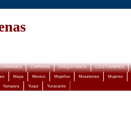
genas
CHIMANES
CHIPAYAS
CHIQUITANOS
COSTUMBRES
es
Maya
Mexico
Mojeños
Mosetones
Mujeres
Yampara
Yuqui
Yuracarés