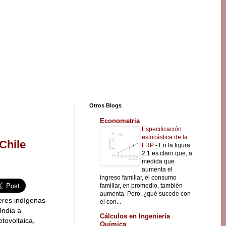
Otros Blogs
Econometria
Especificación
estocástica de la
Chile
FRP
-
En la figura
2.1 es claro que, a
medida que
aumenta el
ingreso familiar, el consumo
familiar, en promedio, también
aumenta. Pero, ¿qué sucede con
jeres indígenas
el con...
India a
Cálculos en Ingeniería
otovoltaica,
Química