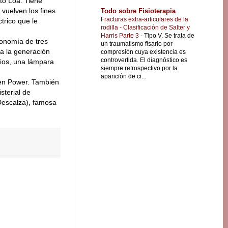
lto Loa. Tiene
vuelven los fines
Todo sobre Fisioterapia
Fracturas extra-articulares de la
trico que le
rodilla - Clasificación de Salter y
Harris Parte 3
-
Tipo V. Se trata de
tonomía de tres
un traumatismo fisario por
ra la generación
compresión cuya existencia es
controvertida. El diagnóstico es
tios, una lámpara
siempre retrospectivo por la
aparición de ci...
een Power. También
sterial de
 Descalza), famosa