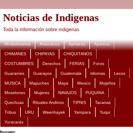
Noticias de Indigenas
Toda la información sobre indigenas
Afrobolivianos
Araucanos
Aymaras
Ayoreos
CHIMANES
CHIPAYAS
CHIQUITANOS
COSTUMBRES
Derechos
FERIAS
Foros
Guaraníes
Guarayos
Guatemala
Idiomas
Lecos
MUSICA
Mapuches
Maya
Mexico
Mojeños
Mosetones
Mujeres
NAVAJOS
PUQUINA
Quechuas
Rituales Andinos
TIPNIS
Tacanas
Tribus
URU
Weenhayek
Yampara
Yuqui
Yuracarés
Buscador