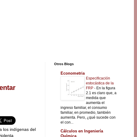
Otros Blogs
Econometria
Especificación
estocástica de la
entar
FRP
-
En la figura
2.1 es claro que, a
medida que
aumenta el
ingreso familiar, el consumo
familiar, en promedio, también
aumenta. Pero, ¿qué sucede con
el con...
a los indígenas del
Cálculos en Ingeniería
violenta
Química