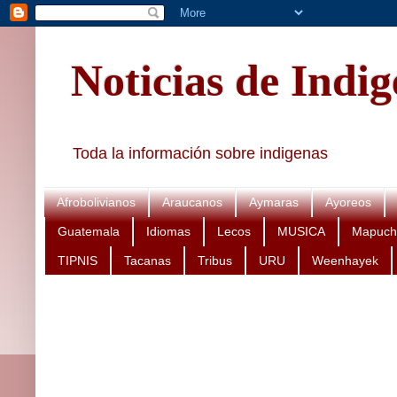
Noticias de Indi
Toda la información sobre indigenas
Afrobolivianos
Araucanos
Aymaras
Ayoreos
Guatemala
Idiomas
Lecos
MUSICA
Mapuch
TIPNIS
Tacanas
Tribus
URU
Weenhayek