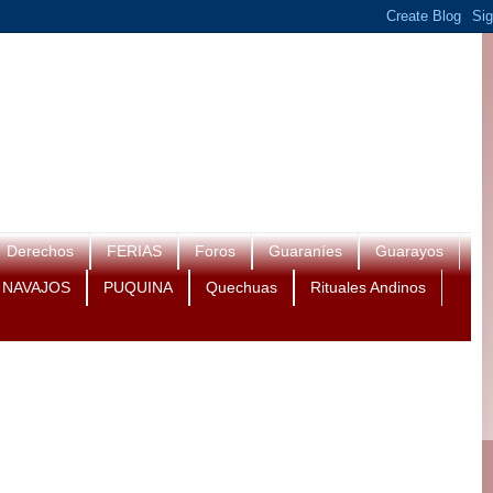
Derechos
FERIAS
Foros
Guaraníes
Guarayos
NAVAJOS
PUQUINA
Quechuas
Rituales Andinos