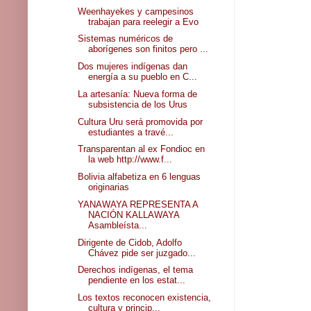
Weenhayekes y campesinos
trabajan para reelegir a Evo
Sistemas numéricos de
aborígenes son finitos pero ...
Dos mujeres indígenas dan
energía a su pueblo en C...
La artesanía: Nueva forma de
subsistencia de los Urus
Cultura Uru será promovida por
estudiantes a travé...
Transparentan al ex Fondioc en
la web http://www.f...
Bolivia alfabetiza en 6 lenguas
originarias
YANAWAYA REPRESENTA A
NACIÓN KALLAWAYA
Asambleísta...
Dirigente de Cidob, Adolfo
Chávez pide ser juzgado...
Derechos indígenas, el tema
pendiente en los estat...
Los textos reconocen existencia,
cultura y princip...