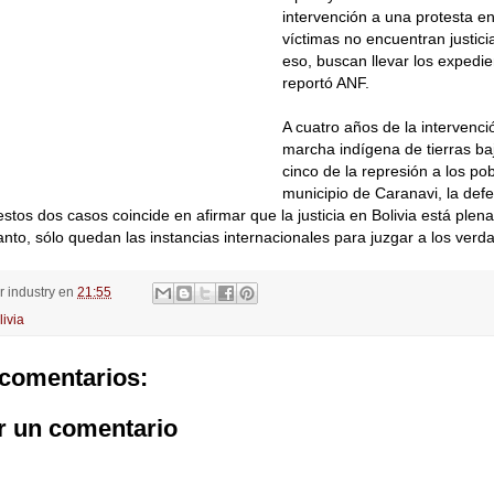
intervención a una protesta en
víctimas no encuentran justicia
eso, buscan llevar los expedie
reportó ANF.
A cuatro años de la intervención
marcha indígena de tierras ba
cinco de la represión a los po
municipio de Caranavi, la def
estos dos casos coincide en afirmar que la justicia en Bolivia está plen
tanto, sólo quedan las instancias internacionales para juzgar a los verd
or
industry
en
21:55
livia
comentarios:
r un comentario