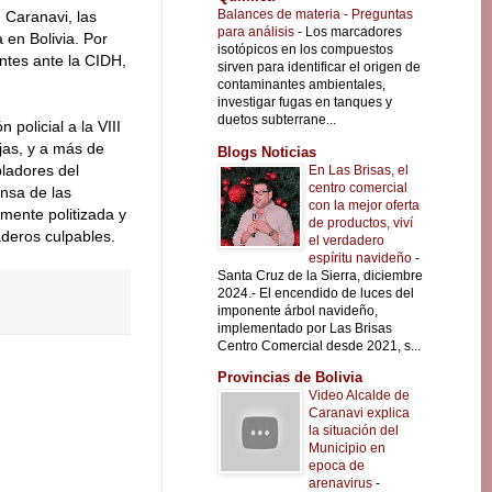
Balances de materia - Preguntas
 Caranavi, las
para análisis
-
Los marcadores
 en Bolivia. Por
isotópicos en los compuestos
ntes ante la CIDH,
sirven para identificar el origen de
contaminantes ambientales,
investigar fugas en tanques y
duetos subterrane...
 policial a la VIII
jas, y a más de
Blogs Noticias
bladores del
En Las Brisas, el
centro comercial
ensa de las
con la mejor oferta
amente politizada y
de productos, viví
aderos culpables.
el verdadero
espíritu navideño
-
Santa Cruz de la Sierra, diciembre
2024.- El encendido de luces del
imponente árbol navideño,
implementado por Las Brisas
Centro Comercial desde 2021, s...
Provincias de Bolivia
Video Alcalde de
Caranavi explica
la situación del
Municipio en
epoca de
arenavirus
-