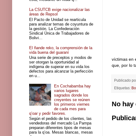
La CSUTCB exige nacionalizar las
áreas de Repsol
El Pacto de Unidad se rearticula
para analizar temas de coyuntura de
la gestión. La Confederación
Sindical Única de Trabajadores de
Bolivi...
El ñande reko, la comprensión de la
vida buena del guaraní
Una serie de preceptos y modos de
víctimas en 
ser otorgan la oportunidad al
que, por lo 
indígena de superar en su vida los
defectos para alcanzar la perfección
en u...
Publicado p
En Cochabamba hay
Etiquetas:
Bo
varios lugares
sagrados donde los
creyentes se reúnen
No hay 
los primeros viernes
de cada mes para
q’oar y pedir favores.
Publica
Según el pedido de los clientes, las
vendedoras del mercado La Pampa
preparan diferentes tipos de mesas
para la q’oa. Mesas blancas, mesas