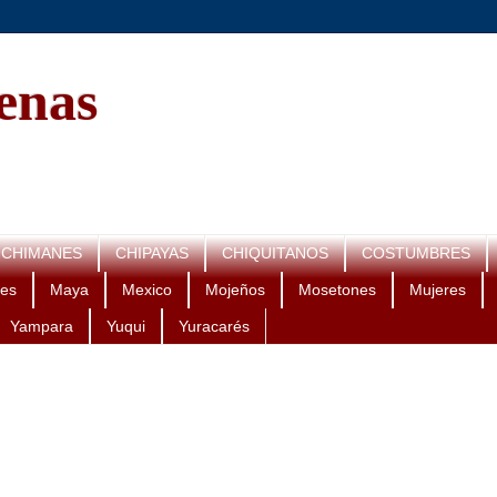
genas
CHIMANES
CHIPAYAS
CHIQUITANOS
COSTUMBRES
es
Maya
Mexico
Mojeños
Mosetones
Mujeres
Yampara
Yuqui
Yuracarés