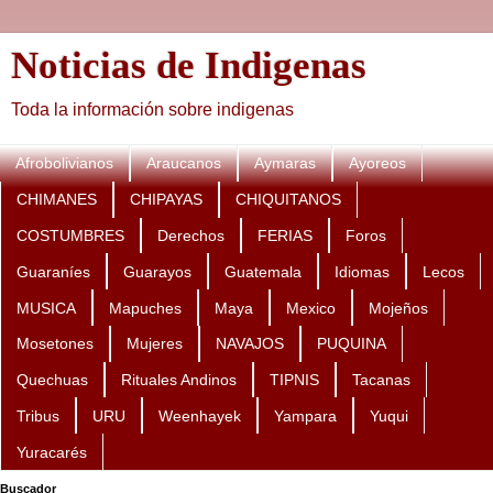
Noticias de Indigenas
Toda la información sobre indigenas
Afrobolivianos
Araucanos
Aymaras
Ayoreos
CHIMANES
CHIPAYAS
CHIQUITANOS
COSTUMBRES
Derechos
FERIAS
Foros
Guaraníes
Guarayos
Guatemala
Idiomas
Lecos
MUSICA
Mapuches
Maya
Mexico
Mojeños
Mosetones
Mujeres
NAVAJOS
PUQUINA
Quechuas
Rituales Andinos
TIPNIS
Tacanas
Tribus
URU
Weenhayek
Yampara
Yuqui
Yuracarés
Buscador