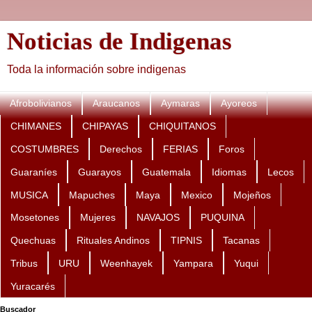
Noticias de Indigenas
Toda la información sobre indigenas
Afrobolivianos
Araucanos
Aymaras
Ayoreos
CHIMANES
CHIPAYAS
CHIQUITANOS
COSTUMBRES
Derechos
FERIAS
Foros
Guaraníes
Guarayos
Guatemala
Idiomas
Lecos
MUSICA
Mapuches
Maya
Mexico
Mojeños
Mosetones
Mujeres
NAVAJOS
PUQUINA
Quechuas
Rituales Andinos
TIPNIS
Tacanas
Tribus
URU
Weenhayek
Yampara
Yuqui
Yuracarés
Buscador