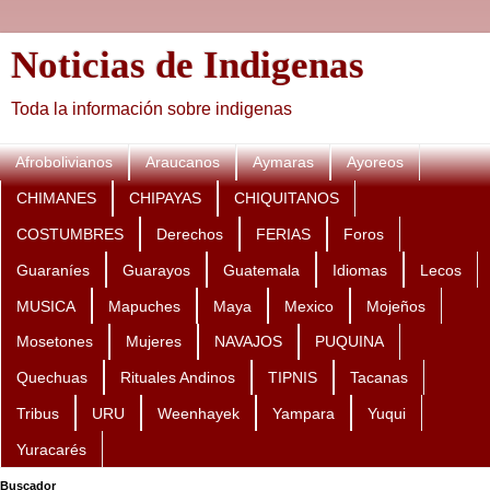
Noticias de Indigenas
Toda la información sobre indigenas
Afrobolivianos
Araucanos
Aymaras
Ayoreos
CHIMANES
CHIPAYAS
CHIQUITANOS
COSTUMBRES
Derechos
FERIAS
Foros
Guaraníes
Guarayos
Guatemala
Idiomas
Lecos
MUSICA
Mapuches
Maya
Mexico
Mojeños
Mosetones
Mujeres
NAVAJOS
PUQUINA
Quechuas
Rituales Andinos
TIPNIS
Tacanas
Tribus
URU
Weenhayek
Yampara
Yuqui
Yuracarés
Buscador