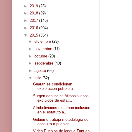
►
2019
(23)
►
2018
(39)
►
2017
(146)
►
2016
(204)
▼
2015
(354)
►
diciembre
(29)
►
noviembre
(11)
►
octubre
(20)
►
septiembre
(40)
►
agosto
(66)
▼
julio
(32)
Guaraníes condicionan
exploración petrolera
Surgen denuncias Afrobolivianos
excluidos de estat...
Afrobolivianos reclaman inclusión
en el estatuto a...
Gobierno trabaja metodología de
consulta a pueblos...
Video Pueblos de lengua Tupí en