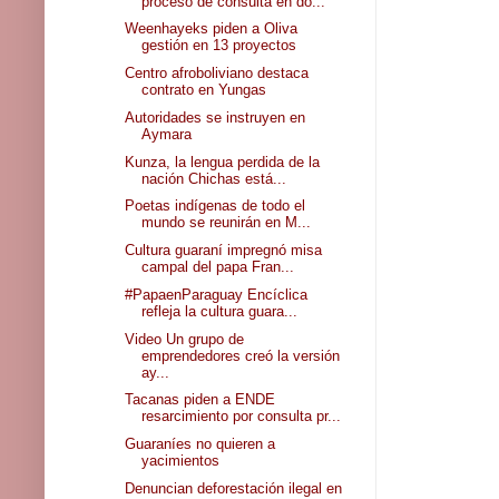
proceso de consulta en do...
Weenhayeks piden a Oliva
gestión en 13 proyectos
Centro afroboliviano destaca
contrato en Yungas
Autoridades se instruyen en
Aymara
Kunza, la lengua perdida de la
nación Chichas está...
Poetas indígenas de todo el
mundo se reunirán en M...
Cultura guaraní impregnó misa
campal del papa Fran...
#PapaenParaguay Encíclica
refleja la cultura guara...
Video Un grupo de
emprendedores creó la versión
ay...
Tacanas piden a ENDE
resarcimiento por consulta pr...
Guaraníes no quieren a
yacimientos
Denuncian deforestación ilegal en