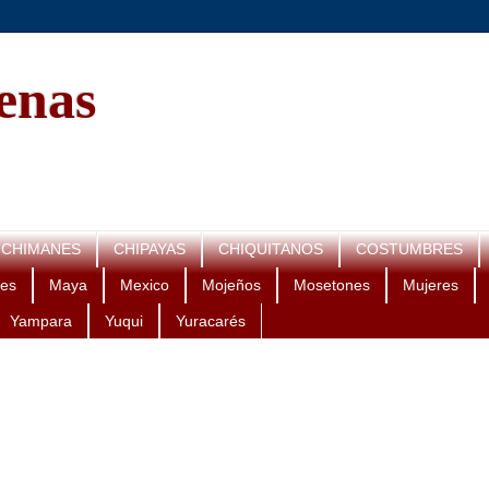
genas
CHIMANES
CHIPAYAS
CHIQUITANOS
COSTUMBRES
es
Maya
Mexico
Mojeños
Mosetones
Mujeres
Yampara
Yuqui
Yuracarés