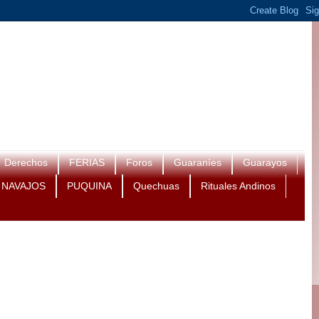
Derechos
FERIAS
Foros
Guaraníes
Guarayos
NAVAJOS
PUQUINA
Quechuas
Rituales Andinos