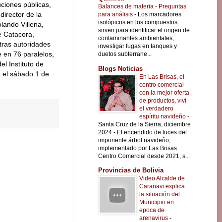
uciones públicas,
Balances de materia - Preguntas
director de la
para análisis
-
Los marcadores
isotópicos en los compuestos
lando Villena,
sirven para identificar el origen de
e Catacora,
contaminantes ambientales,
tras autoridades
investigar fugas en tanques y
e en 76 paralelos,
duetos subterrane...
l Instituto de
Blogs Noticias
á el sábado 1 de
En Las Brisas, el
centro comercial
con la mejor oferta
de productos, viví
el verdadero
espíritu navideño
-
Santa Cruz de la Sierra, diciembre
2024.- El encendido de luces del
imponente árbol navideño,
implementado por Las Brisas
Centro Comercial desde 2021, s...
Provincias de Bolivia
Video Alcalde de
Caranavi explica
la situación del
Municipio en
epoca de
arenavirus
-