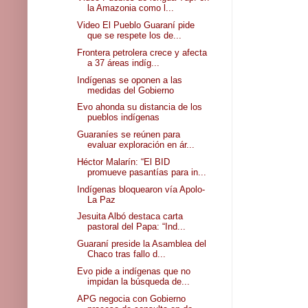
la Amazonia como l...
Video El Pueblo Guaraní pide
que se respete los de...
Frontera petrolera crece y afecta
a 37 áreas indíg...
Indígenas se oponen a las
medidas del Gobierno
Evo ahonda su distancia de los
pueblos indígenas
Guaraníes se reúnen para
evaluar exploración en ár...
Héctor Malarín: “El BID
promueve pasantías para in...
Indígenas bloquearon vía Apolo-
La Paz
Jesuita Albó destaca carta
pastoral del Papa: “Ind...
Guaraní preside la Asamblea del
Chaco tras fallo d...
Evo pide a indígenas que no
impidan la búsqueda de...
APG negocia con Gobierno