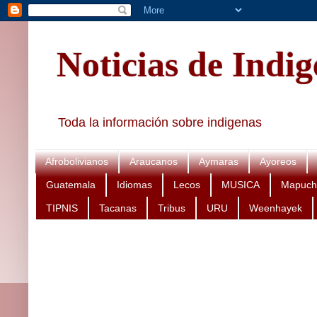
Noticias de Indi
Toda la información sobre indigenas
Afrobolivianos
Araucanos
Aymaras
Ayoreos
Guatemala
Idiomas
Lecos
MUSICA
Mapuch
TIPNIS
Tacanas
Tribus
URU
Weenhayek