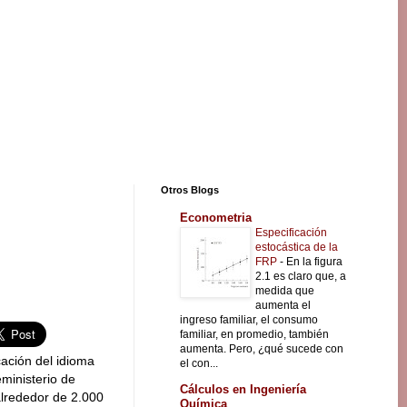
Otros Blogs
Econometria
Especificación
estocástica de la
FRP
-
En la figura
2.1 es claro que, a
medida que
aumenta el
ingreso familiar, el consumo
familiar, en promedio, también
aumenta. Pero, ¿qué sucede con
cación del idioma
el con...
ministerio de
Cálculos en Ingeniería
alrededor de 2.000
Química