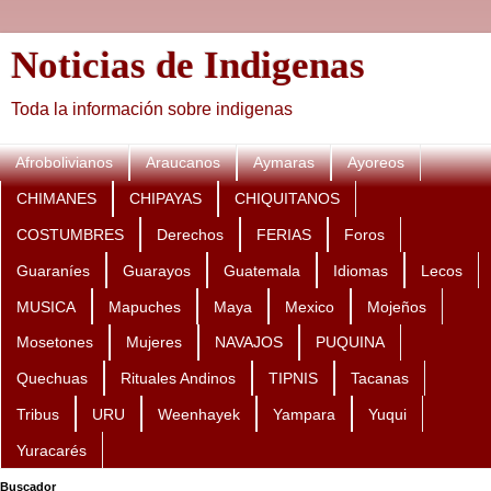
Noticias de Indigenas
Toda la información sobre indigenas
Afrobolivianos
Araucanos
Aymaras
Ayoreos
CHIMANES
CHIPAYAS
CHIQUITANOS
COSTUMBRES
Derechos
FERIAS
Foros
Guaraníes
Guarayos
Guatemala
Idiomas
Lecos
MUSICA
Mapuches
Maya
Mexico
Mojeños
Mosetones
Mujeres
NAVAJOS
PUQUINA
Quechuas
Rituales Andinos
TIPNIS
Tacanas
Tribus
URU
Weenhayek
Yampara
Yuqui
Yuracarés
Buscador