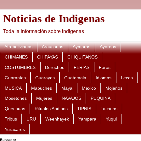
Noticias de Indigenas
Toda la información sobre indigenas
Afrobolivianos
Araucanos
Aymaras
Ayoreos
CHIMANES
CHIPAYAS
CHIQUITANOS
COSTUMBRES
Derechos
FERIAS
Foros
Guaraníes
Guarayos
Guatemala
Idiomas
Lecos
MUSICA
Mapuches
Maya
Mexico
Mojeños
Mosetones
Mujeres
NAVAJOS
PUQUINA
Quechuas
Rituales Andinos
TIPNIS
Tacanas
Tribus
URU
Weenhayek
Yampara
Yuqui
Yuracarés
Buscador