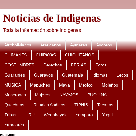
Noticias de Indigenas
Toda la información sobre indigenas
Afrobolivianos
Araucanos
Aymaras
Ayoreos
CHIMANES
CHIPAYAS
CHIQUITANOS
COSTUMBRES
Derechos
FERIAS
Foros
Guaraníes
Guarayos
Guatemala
Idiomas
Lecos
MUSICA
Mapuches
Maya
Mexico
Mojeños
Mosetones
Mujeres
NAVAJOS
PUQUINA
Quechuas
Rituales Andinos
TIPNIS
Tacanas
Tribus
URU
Weenhayek
Yampara
Yuqui
Yuracarés
Buscador