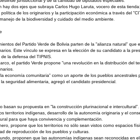
deslinde jurisdiccional y de la cantidad de diputados especiales.
 hay dos ejes que subraya Carlos Hugo Laruta, vocero de esta tienda:
 política de los originarios y la participación económica a través del "C
 manejo de la biodiversidad y cuidado del medio ambiente.
e
ientos del Partido Verde de Bolivia parten de la "alianza natural” que e
inarios. Este vínculo se expresa en la elección de su candidato a la pr
r de la defensa del TIPNIS.
rco, el partido Verde propone "una revolución en la distribución del terr
inarios.
a economía comunitaria” como un aporte de los pueblos ancestrales pa
 la seguridad alimentaria, agregó el candidato presidencial.
o basan su propuesta en "la construcción plurinacional e intercultural”.
os territorios indígenas, desarrollo de la autonomía originaria y el cons
rural para que haya convivencia y complementación.
mero, propone que los territorios no sólo sean vistos como espacios fís
dad de reproducción de los pueblos y culturas.
gundo, proponen que las autonomías indígenas sean reconocidas en el