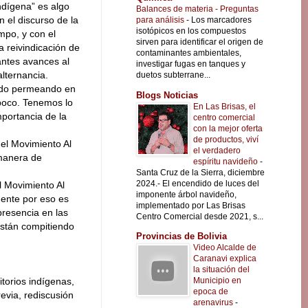
ndígena” es algo
Balances de materia - Preguntas
n el discurso de la
para análisis
-
Los marcadores
isotópicos en los compuestos
mpo, y con el
sirven para identificar el origen de
a reivindicación de
contaminantes ambientales,
antes avances al
investigar fugas en tanques y
alternancia.
duetos subterrane...
 ido permeando en
Blogs Noticias
 poco. Tenemos lo
En Las Brisas, el
portancia de la
centro comercial
con la mejor oferta
de productos, viví
del Movimiento Al
el verdadero
 manera de
espíritu navideño
-
Santa Cruz de la Sierra, diciembre
2024.- El encendido de luces del
l Movimiento Al
imponente árbol navideño,
mente por eso es
implementado por Las Brisas
presencia en las
Centro Comercial desde 2021, s...
 están compitiendo
Provincias de Bolivia
Video Alcalde de
Caranavi explica
la situación del
Municipio en
torios indígenas,
epoca de
evia, rediscusión
arenavirus
-