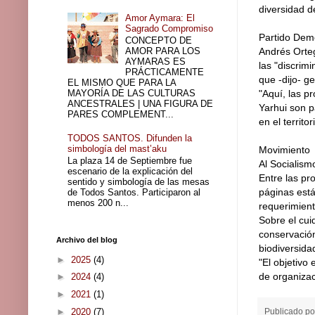
diversidad d
Amor Aymara: El
Sagrado Compromiso
Partido Demó
CONCEPTO DE
AMOR PARA LOS
Andrés Orteg
AYMARAS ES
las "discrim
PRÁCTICAMENTE
que -dijo- g
EL MISMO QUE PARA LA
MAYORÍA DE LAS CULTURAS
"Aquí, las p
ANCESTRALES | UNA FIGURA DE
Yarhui son p
PARES COMPLEMENT...
en el territ
TODOS SANTOS. Difunden la
simbología del mast’aku
Movimiento
La plaza 14 de Septiembre fue
Al Socialism
escenario de la explicación del
Entre las pr
sentido y simbología de las mesas
páginas está
de Todos Santos. Participaron al
menos 200 n...
requerimient
Sobre el cui
conservación
Archivo del blog
biodiversida
►
2025
(4)
"El objetivo
de organizac
►
2024
(4)
►
2021
(1)
►
2020
(7)
Publicado p