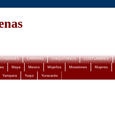
genas
CHIMANES
CHIPAYAS
CHIQUITANOS
COSTUMBRES
es
Maya
Mexico
Mojeños
Mosetones
Mujeres
Yampara
Yuqui
Yuracarés