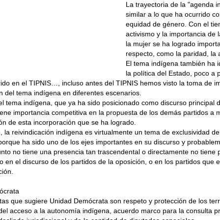
La trayectoria de la "agenda i
similar a lo que ha ocurrido co
equidad de género. Con el tie
activismo y la importancia de l
la mujer se ha logrado import
respecto, como la paridad, la 
El tema indígena también ha
la política del Estado, poco a
ido en el TIPNIS…, incluso antes del TIPNIS hemos visto la toma de im
ón del tema indígena en diferentes escenarios.
el tema indígena, que ya ha sido posicionado como discurso principal 
iene importancia competitiva en la propuesta de los demás partidos a
ón de esta incorporación que se ha logrado.
 la reivindicación indígena es virtualmente un tema de exclusividad de
porque ha sido uno de los ejes importantes en su discurso y probable
nto no tiene una presencia tan trascendental o directamente no tiene 
o en el discurso de los partidos de la oposición, o en los partidos que
ción.
ócrata
as que sugiere Unidad Demócrata son respeto y protección de los terri
del acceso a la autonomía indígena, acuerdo marco para la consulta pr