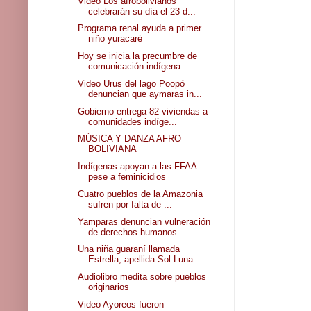
Video Los afrobolivianos
celebrarán su día el 23 d...
Programa renal ayuda a primer
niño yuracaré
Hoy se inicia la precumbre de
comunicación indígena
Video Urus del lago Poopó
denuncian que aymaras in...
Gobierno entrega 82 viviendas a
comunidades indíge...
MÚSICA Y DANZA AFRO
BOLIVIANA
Indígenas apoyan a las FFAA
pese a feminicidios
Cuatro pueblos de la Amazonia
sufren por falta de ...
Yamparas denuncian vulneración
de derechos humanos...
Una niña guaraní llamada
Estrella, apellida Sol Luna
Audiolibro medita sobre pueblos
originarios
Video Ayoreos fueron