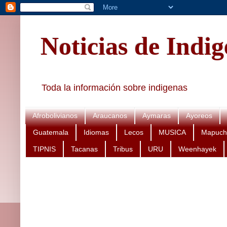
Noticias de Indi
Toda la información sobre indigenas
Afrobolivianos
Araucanos
Aymaras
Ayoreos
Guatemala
Idiomas
Lecos
MUSICA
Mapuch
TIPNIS
Tacanas
Tribus
URU
Weenhayek