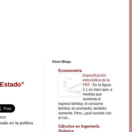
Otros Blogs
Econometria
Especificación
estocástica de la
 Estado”
FRP
-
En la figura
2.1 es claro que, a
medida que
aumenta el
ingreso familiar, el consumo
familiar, en promedio, también
aumenta. Pero, ¿qué sucede con
tico
el con...
ado en la política
Cálculos en Ingeniería
Química