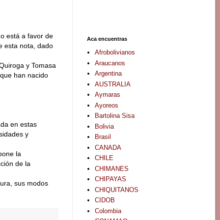
o está a favor de
Aca encuentras
e esta nota, dado
Afrobolivianos
Araucanos
o Quiroga y Tomasa
Argentina
s que han nacido
AUSTRALIA
Aymaras
Ayoreos
Bartolina Sisa
ada en estas
Bolivia
esidades y
Brasil
CANADA
pone la
CHILE
ción de la
CHIMANES
CHIPAYAS
ctura, sus modos
CHIQUITANOS
CIDOB
Colombia