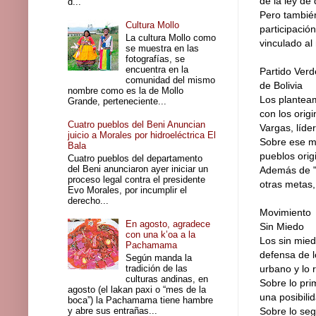
de la ley de 
d...
Pero también
Cultura Mollo
participación
La cultura Mollo como
vinculado al
se muestra en las
fotografías, se
encuentra en la
Partido Verd
comunidad del mismo
de Bolivia
nombre como es la de Mollo
Los planteam
Grande, perteneciente...
con los orig
Cuatro pueblos del Beni Anuncian
Vargas, líde
juicio a Morales por hidroeléctrica El
Sobre ese ma
Bala
pueblos orig
Cuatro pueblos del departamento
del Beni anunciaron ayer iniciar un
Además de "l
proceso legal contra el presidente
otras metas,
Evo Morales, por incumplir el
derecho...
Movimiento
En agosto, agradece
Sin Miedo
con una k’oa a la
Los sin mied
Pachamama
defensa de l
Según manda la
tradición de las
urbano y lo 
culturas andinas, en
Sobre lo pri
agosto (el lakan paxi o “mes de la
una posibili
boca”) la Pachamama tiene hambre
y abre sus entrañas...
Sobre lo se