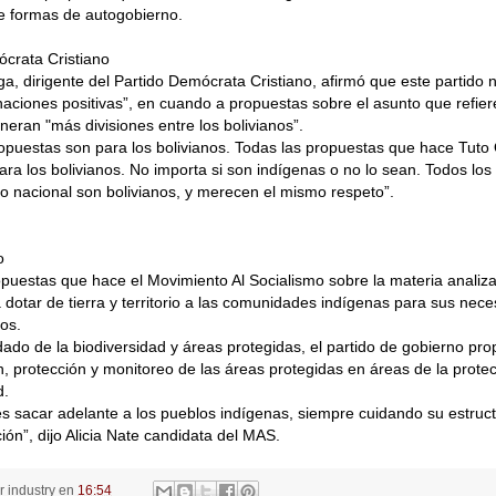
e formas de autogobierno.
crata Cristiano
a, dirigente del Partido Demócrata Cristiano, afirmó que este partido n
inaciones positivas”, en cuando a propuestas sobre el asunto que refier
eneran "más divisiones entre los bolivianos”.
ropuestas son para los bolivianos. Todas las propuestas que hace Tut
ara los bolivianos. No importa si son indígenas o no lo sean. Todos lo
orio nacional son bolivianos, y merecen el mismo respeto”.
o
opuestas que hace el Movimiento Al Socialismo sobre la materia analiz
 dotar de tierra y territorio a las comunidades indígenas para sus nec
os.
dado de la biodiversidad y áreas protegidas, el partido de gobierno pro
, protección y monitoreo de las áreas protegidas en áreas de la protec
d.
 es sacar adelante a los pueblos indígenas, siempre cuidando su estru
ión”, dijo Alicia Nate candidata del MAS.
or
industry
en
16:54