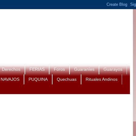
Derechos
FERIAS
Foros
Guaraníes
Guarayos
NAVAJOS
PUQUINA
Quechuas
Rituales Andinos