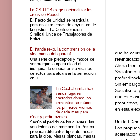
La CSUTCB exige nacionalizar las
áreas de Repsol
El Pacto de Unidad se rearticula
para analizar temas de coyuntura de
la gestión. La Confederación
Sindical Única de Trabajadores de
Bolivi...
El ñande reko, la comprensión de la
que ha ocurr
vida buena del guaraní
reivindicaci
Una serie de preceptos y modos de
ser otorgan la oportunidad al
Ahora bien, 
indígena de superar en su vida los
Socialismo t
defectos para alcanzar la perfección
profundizaci
en u...
Sin embargo,
En Cochabamba hay
Socialismo, 
varios lugares
que este asu
sagrados donde los
creyentes se reúnen
propuestas, 
los primeros viernes
en esta elec
de cada mes para
q’oar y pedir favores.
Unidad Dem
Según el pedido de los clientes, las
vendedoras del mercado La Pampa
Las propuest
preparan diferentes tipos de mesas
aceleración 
para la q’oa. Mesas blancas, mesas