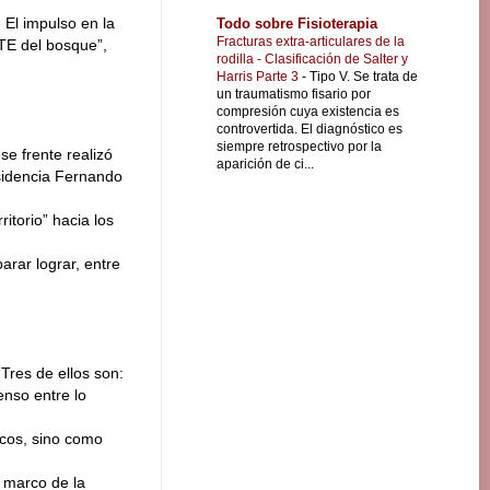
 El impulso en la
Todo sobre Fisioterapia
Fracturas extra-articulares de la
ITE del bosque”,
rodilla - Clasificación de Salter y
Harris Parte 3
-
Tipo V. Se trata de
un traumatismo fisario por
compresión cuya existencia es
controvertida. El diagnóstico es
siempre retrospectivo por la
se frente realizó
aparición de ci...
esidencia Fernando
itorio” hacia los
rar lograr, entre
 Tres de ellos son:
enso entre lo
icos, sino como
 marco de la