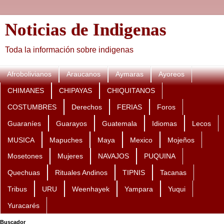
Noticias de Indigenas
Toda la información sobre indigenas
Afrobolivianos
Araucanos
Aymaras
Ayoreos
CHIMANES
CHIPAYAS
CHIQUITANOS
COSTUMBRES
Derechos
FERIAS
Foros
Guaraníes
Guarayos
Guatemala
Idiomas
Lecos
MUSICA
Mapuches
Maya
Mexico
Mojeños
Mosetones
Mujeres
NAVAJOS
PUQUINA
Quechuas
Rituales Andinos
TIPNIS
Tacanas
Tribus
URU
Weenhayek
Yampara
Yuqui
Yuracarés
Buscador