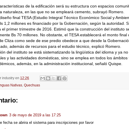
aracterísticas de la edificación será su estructura con espacios comuni
la naturaleza, en las que no se empleará cemento, subrayó Romero.
 diseño final TESA (Estudio Integral Técnico Económico Social y Ambien
s 1,2 millones es financiado por la Gobernación, según la autoridad. 
a el primer trimestre de 2016. Estimó que la construcción del instituto s
nte Bs 70 millones. No obstante, el TESA establecerá el monto final d
 de Cliza como sede de ese predio obedece a que desde la Gobernació
ado, además de recursos para el estudio técnico, explicó Romero.
ión del instituto se está sistematizando la lingüística del idioma y ya n
les y las actividades domésticas, sino se emplea en todos los ámbitos
émicos, además, en la administración institucional, señaló Quispe.
or
industry
en
12:26
nguas Nativas
,
Quechuas
tario:
nown
3 de mayo de 2019 a las 17:25
e fecha se abrira el sistema para inscripciones por favor