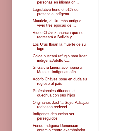
personas en idioma ori...
Legislativo tiene el 51% de
presencia indígena
Mauricio, el Uru más antiguo
vivió tres épocas de ...
Video Chávez anuncia que no
regresará a Bolivia y ...
Los Urus lloran la muerte de su
lago
Coica buscará refugio para líder
indígena Adolfo C...
Si García Linera acompaña a
Morales Indígenas afin...
Adolfo Chávez pone en duda su
regreso al país
Profesionales difunden el
quechua con sus hijos
Originarios Jach´a Suyu Pakajaqi
rechazan reelecci...
Indígenas denuncian ser
perseguidos
Fondo Indígena Denuncian
apremio contra exembajador