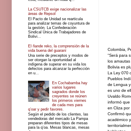
La CSUTCB exige nacionalizar las
áreas de Repsol
El Pacto de Unidad se rearticula
para analizar temas de coyuntura de
la gestión. La Confederación
Sindical Única de Trabajadores de
Bolivi...
El ñande reko, la comprensión de la
Colombia, Pe
vida buena del guaraní
“Será para s
Una serie de preceptos y modos de
ser otorgan la oportunidad al
los amautas
indígena de superar en su vida los
Bolivia es pl
defectos para alcanzar la perfección
La Ley 070 c
en u...
Pueblos Indí
En Cochabamba hay
de Lengua y 
varios lugares
es uno de el
sagrados donde los
creyentes se reúnen
Uvaldo Romer
los primeros viernes
informó que 
de cada mes para
en Cliza por
q’oar y pedir favores.
Confirmó que
Según el pedido de los clientes, las
vendedoras del mercado La Pampa
académico y 
preparan diferentes tipos de mesas
territorialm
para la q’oa. Mesas blancas, mesas