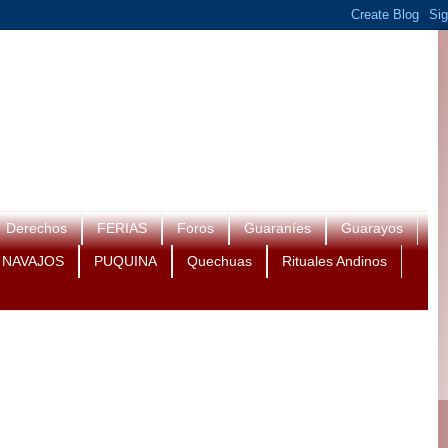
Derechos
FERIAS
Foros
Guaraníes
Guarayos
NAVAJOS
PUQUINA
Quechuas
Rituales Andinos