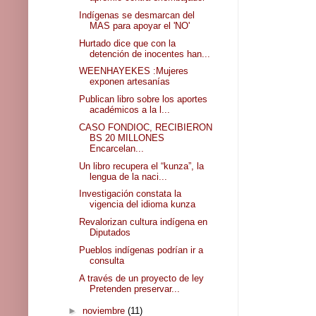
Indígenas se desmarcan del
MAS para apoyar el 'NO'
Hurtado dice que con la
detención de inocentes han...
WEENHAYEKES :Mujeres
exponen artesanías
Publican libro sobre los aportes
académicos a la l...
CASO FONDIOC, RECIBIERON
BS 20 MILLONES
Encarcelan...
Un libro recupera el “kunza”, la
lengua de la naci...
Investigación constata la
vigencia del idioma kunza
Revalorizan cultura indígena en
Diputados
Pueblos indígenas podrían ir a
consulta
A través de un proyecto de ley
Pretenden preservar...
►
noviembre
(11)