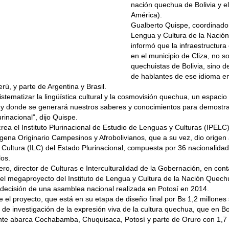
nación quechua de Bolivia y e
América).
Gualberto Quispe, coordinador 
Lengua y Cultura de la Nació
informó que la infraestructura
en el municipio de Cliza, no so
quechuistas de Bolivia, sino d
de hablantes de ese idioma e
rú, y parte de Argentina y Brasil.
istematizar la lingüística cultural y la cosmovisión quechua, un espacio 
 y donde se generará nuestros saberes y conocimientos para demostr
urinacional”, dijo Quispe.
rea el Instituto Plurinacional de Estudio de Lenguas y Culturas (IPELC
gena Originario Campesinos y Afrobolivianos, que a su vez, dio origen a
Cultura (ILC) del Estado Plurinacional, compuesta por 36 nacionalida
los.
o, director de Culturas e Interculturalidad de la Gobernación, en con
el megaproyecto del Instituto de Lengua y Cultura de la Nación Quech
 decisión de una asamblea nacional realizada en Potosí en 2014.
 el proyecto, que está en su etapa de diseño final por Bs 1,2 millones
de investigación de la expresión viva de la cultura quechua, que en Bo
ente abarca Cochabamba, Chuquisaca, Potosí y parte de Oruro con 1,7 