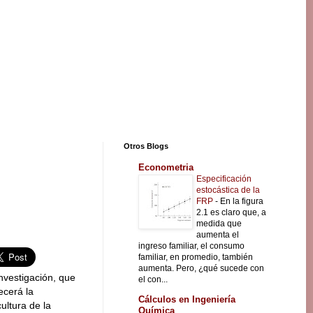
Otros Blogs
Econometria
Especificación
estocástica de la
FRP
-
En la figura
2.1 es claro que, a
medida que
aumenta el
ingreso familiar, el consumo
familiar, en promedio, también
aumenta. Pero, ¿qué sucede con
investigación, que
el con...
ecerá la
Cálculos en Ingeniería
cultura de la
Química