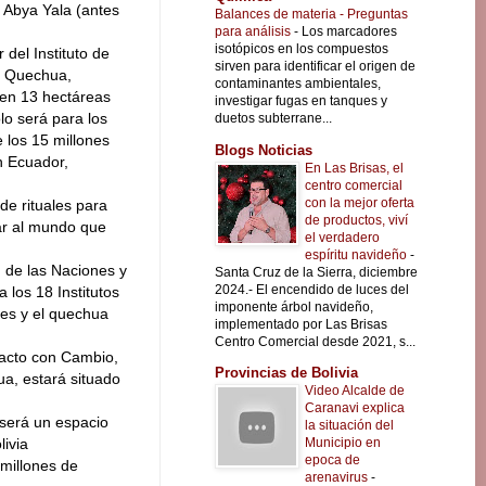
l Abya Yala (antes
Balances de materia - Preguntas
para análisis
-
Los marcadores
isotópicos en los compuestos
del Instituto de
sirven para identificar el origen de
n Quechua,
contaminantes ambientales,
 en 13 hectáreas
investigar fugas en tanques y
lo será para los
duetos subterrane...
e los 15 millones
Blogs Noticias
n Ecuador,
En Las Brisas, el
centro comercial
con la mejor oferta
de rituales para
de productos, viví
ar al mundo que
el verdadero
espíritu navideño
-
) de las Naciones y
Santa Cruz de la Sierra, diciembre
2024.- El encendido de luces del
 los 18 Institutos
imponente árbol navideño,
des y el quechua
implementado por Las Brisas
Centro Comercial desde 2021, s...
tacto con Cambio,
Provincias de Bolivia
ua, estará situado
Video Alcalde de
Caranavi explica
 será un espacio
la situación del
Municipio en
livia
epoca de
millones de
arenavirus
-