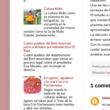
hablantes.
d...
Una de las c
Cultura Mollo
terrazas de 
La cultura Mollo como
El estudio a
se muestra en las
que cuesta B
fotografías, se
encuentra en la
prevista par
comunidad del mismo
aproximadame
nombre como es la de Mollo
La elección
Grande, perteneciente...
terreno sane
Cuatro pueblos del Beni Anuncian
Con la creac
juicio a Morales por hidroeléctrica El
cuidar anima
Bala
ámbitos acad
Cuatro pueblos del departamento
del Beni anunciaron ayer iniciar un
proceso legal contra el presidente
Evo Morales, por incumplir el
Publicado p
derecho...
Etiquetas:
Le
En agosto, agradece
con una k’oa a la
1 comen
Pachamama
Según manda la
tradición de las
culturas andinas, en
Unk
agosto (el lakan paxi o “mes de la
boca”) la Pachamama tiene hambre
en qu
y abre sus entrañas...