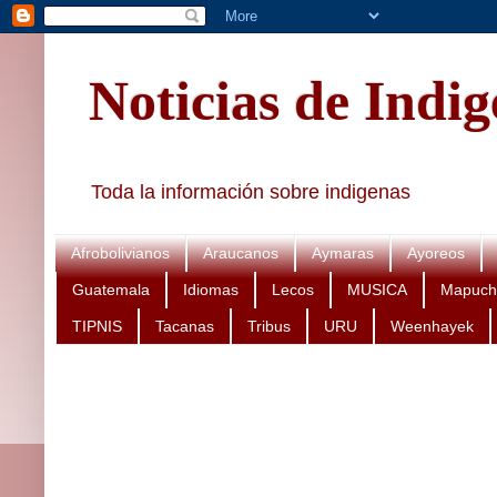
Noticias de Indi
Toda la información sobre indigenas
Afrobolivianos
Araucanos
Aymaras
Ayoreos
Guatemala
Idiomas
Lecos
MUSICA
Mapuch
TIPNIS
Tacanas
Tribus
URU
Weenhayek