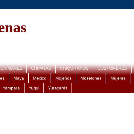
genas
CHIMANES
CHIPAYAS
CHIQUITANOS
COSTUMBRES
es
Maya
Mexico
Mojeños
Mosetones
Mujeres
Yampara
Yuqui
Yuracarés