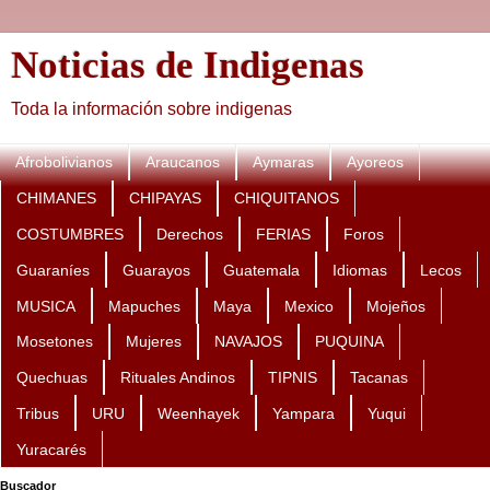
Noticias de Indigenas
Toda la información sobre indigenas
Afrobolivianos
Araucanos
Aymaras
Ayoreos
CHIMANES
CHIPAYAS
CHIQUITANOS
COSTUMBRES
Derechos
FERIAS
Foros
Guaraníes
Guarayos
Guatemala
Idiomas
Lecos
MUSICA
Mapuches
Maya
Mexico
Mojeños
Mosetones
Mujeres
NAVAJOS
PUQUINA
Quechuas
Rituales Andinos
TIPNIS
Tacanas
Tribus
URU
Weenhayek
Yampara
Yuqui
Yuracarés
Buscador