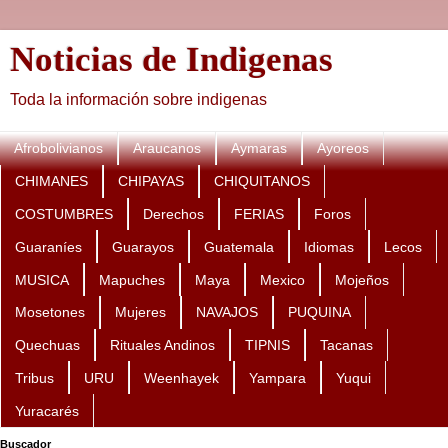
Noticias de Indigenas
Toda la información sobre indigenas
Afrobolivianos
Araucanos
Aymaras
Ayoreos
CHIMANES
CHIPAYAS
CHIQUITANOS
COSTUMBRES
Derechos
FERIAS
Foros
Guaraníes
Guarayos
Guatemala
Idiomas
Lecos
MUSICA
Mapuches
Maya
Mexico
Mojeños
Mosetones
Mujeres
NAVAJOS
PUQUINA
Quechuas
Rituales Andinos
TIPNIS
Tacanas
Tribus
URU
Weenhayek
Yampara
Yuqui
Yuracarés
Buscador