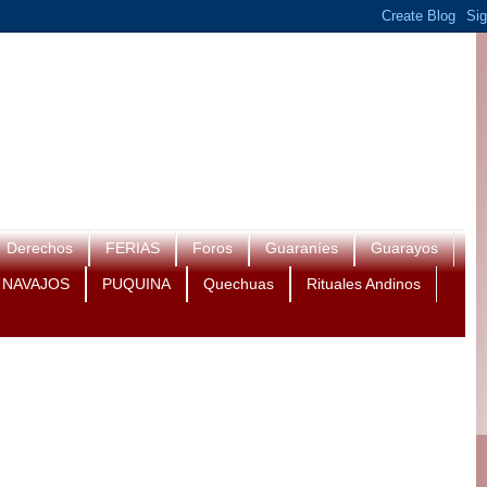
Derechos
FERIAS
Foros
Guaraníes
Guarayos
NAVAJOS
PUQUINA
Quechuas
Rituales Andinos