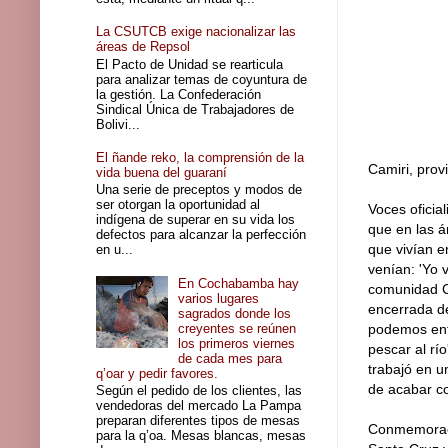
La CSUTCB exige nacionalizar las
áreas de Repsol
El Pacto de Unidad se rearticula
para analizar temas de coyuntura de
la gestión. La Confederación
Sindical Única de Trabajadores de
Bolivi...
El ñande reko, la comprensión de la
Camiri, prov
vida buena del guaraní
Una serie de preceptos y modos de
ser otorgan la oportunidad al
Voces oficia
indígena de superar en su vida los
que en las á
defectos para alcanzar la perfección
que vivían e
en u...
venían: 'Yo 
En Cochabamba hay
comunidad C
varios lugares
encerrada de
sagrados donde los
creyentes se reúnen
podemos entr
los primeros viernes
pescar al río
de cada mes para
trabajó en u
q’oar y pedir favores.
de acabar co
Según el pedido de los clientes, las
vendedoras del mercado La Pampa
preparan diferentes tipos de mesas
Conmemoració
para la q’oa. Mesas blancas, mesas