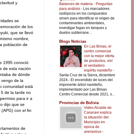
clavitud y
Balances de materia - Preguntas
para análisis
-
Los marcadores
isotópicos en los compuestos
sirven para identificar el origen de
ridades se
contaminantes ambientales,
memoración de los
investigar fugas en tanques y
yuki, que se llevó
duetos subterrane...
l mismo nombre,
Blogs Noticias
la población de
En Las Brisas, el
centro comercial
con la mejor oferta
de productos, viví
de 1995 conoció
el verdadero
s de esta nación
espíritu navideño
-
guntaba de dónde
Santa Cruz de la Sierra, diciembre
2024.- El encendido de luces del
o vengo de la
imponente árbol navideño,
mi comunidad está
implementado por Las Brisas
5 de la tarde no
Centro Comercial desde 2021, s...
permiso para ir a
Provincias de Bolivia
ro dijo que se
Video Alcalde de
 (APG) con el fin
Caranavi explica
la situación del
Municipio en
epoca de
artamentos de
arenavirus
-