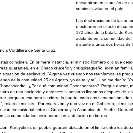
encuentran en situación de es
semiesclavitud en el país.
Las declaraciones de las auto
efectuaron en el acto de con
120 años de la batalla de Kuru
adelante en la comunidad de
distante a unas dos horas de 
incia Cordillera de Santa Cruz.
listas coinciden. En primera instancia, el ministro Romero dijo que des
reas guaraníes, en el Chaco cruceño y chuquisaqueño, existían familia
n situación de esclavitud. "Alguna vez cuando nos reuníamos les pre
vengo de la comunidad 25 de Agosto, yo de tal y tal'. Uno me decía: 'Y
honchocorito'. ¿Por qué comunidad Chonchocorito? 'Porque doctor, 
ntro de una hacienda y entonces si nosotros llegamos después de las 
ar porque a esa hora se cierra la puerta, cada dos semanas nos dan 
'", relató el ministro. Por esa razón, y una vez en el Gobierno, el minist
n plan triministerial entre el Gobierno y la Asamblea del Pueblo Guaraní
n las comunidades prisioneras con la dotación de tierras.
n. Kuruyuki es un pueblo guaraní ubicado en el límite entre los dep