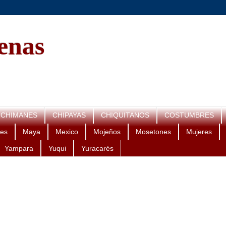
genas
CHIMANES
CHIPAYAS
CHIQUITANOS
COSTUMBRES
es
Maya
Mexico
Mojeños
Mosetones
Mujeres
Yampara
Yuqui
Yuracarés