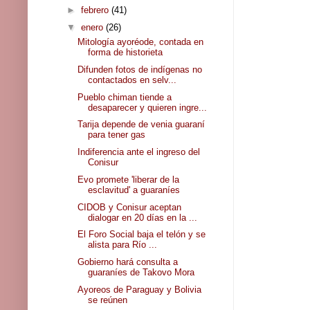
►
febrero
(41)
▼
enero
(26)
Mitología ayoréode, contada en
forma de historieta
Difunden fotos de indígenas no
contactados en selv...
Pueblo chiman tiende a
desaparecer y quieren ingre...
Tarija depende de venia guaraní
para tener gas
Indiferencia ante el ingreso del
Conisur
Evo promete 'liberar de la
esclavitud' a guaraníes
CIDOB y Conisur aceptan
dialogar en 20 días en la ...
El Foro Social baja el telón y se
alista para Río ...
Gobierno hará consulta a
guaraníes de Takovo Mora
Ayoreos de Paraguay y Bolivia
se reúnen