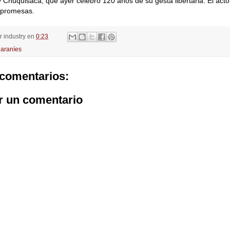
 Chuquisaca, que ayer celebró 120 años de su gesta libertaria. El acto
 promesas.
or
industry
en
0:23
araníes
comentarios:
r un comentario