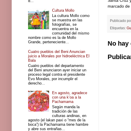
Santa Cruz y
d...
marcado de
Cultura Mollo
La cultura Mollo como
se muestra en las
Publicado p
fotografías, se
Etiquetas:
Gu
encuentra en la
comunidad del mismo
nombre como es la de Mollo
Grande, perteneciente...
No hay 
Cuatro pueblos del Beni Anuncian
Publica
juicio a Morales por hidroeléctrica El
Bala
Cuatro pueblos del departamento
del Beni anunciaron ayer iniciar un
proceso legal contra el presidente
Evo Morales, por incumplir el
derecho...
En agosto, agradece
con una k’oa a la
Pachamama
Según manda la
tradición de las
culturas andinas, en
agosto (el lakan paxi o “mes de la
boca”) la Pachamama tiene hambre
y abre sus entrañas...