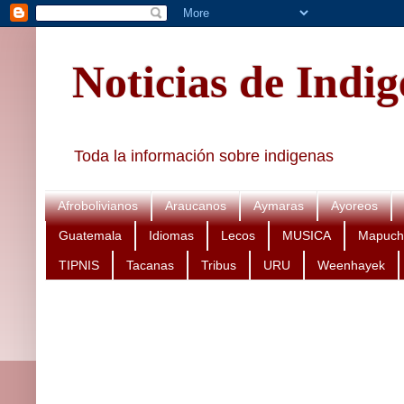
Noticias de Indi
Toda la información sobre indigenas
Afrobolivianos
Araucanos
Aymaras
Ayoreos
Guatemala
Idiomas
Lecos
MUSICA
Mapuch
TIPNIS
Tacanas
Tribus
URU
Weenhayek