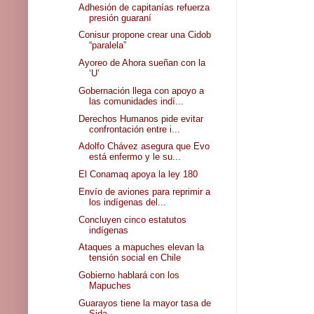
Adhesión de capitanías refuerza
presión guaraní
Conisur propone crear una Cidob
“paralela”
Ayoreo de Ahora sueñan con la
‘U’
Gobernación llega con apoyo a
las comunidades indí...
Derechos Humanos pide evitar
confrontación entre i...
Adolfo Chávez asegura que Evo
está enfermo y le su...
El Conamaq apoya la ley 180
Envío de aviones para reprimir a
los indígenas del...
Concluyen cinco estatutos
indígenas
Ataques a mapuches elevan la
tensión social en Chile
Gobierno hablará con los
Mapuches
Guarayos tiene la mayor tasa de
Sida