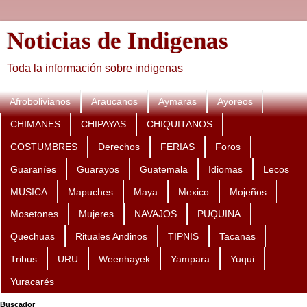
Noticias de Indigenas
Toda la información sobre indigenas
Afrobolivianos
Araucanos
Aymaras
Ayoreos
CHIMANES
CHIPAYAS
CHIQUITANOS
COSTUMBRES
Derechos
FERIAS
Foros
Guaraníes
Guarayos
Guatemala
Idiomas
Lecos
MUSICA
Mapuches
Maya
Mexico
Mojeños
Mosetones
Mujeres
NAVAJOS
PUQUINA
Quechuas
Rituales Andinos
TIPNIS
Tacanas
Tribus
URU
Weenhayek
Yampara
Yuqui
Yuracarés
Buscador