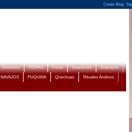
Derechos
FERIAS
Foros
Guaraníes
Guarayos
NAVAJOS
PUQUINA
Quechuas
Rituales Andinos