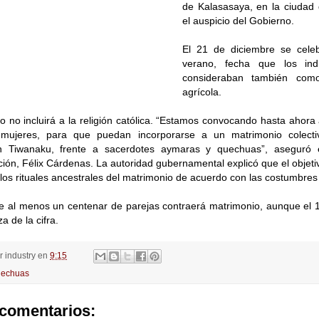
de Kalasasaya, en la ciudad
el auspicio del Gobierno.
El 21 de diciembre se celeb
verano, fecha que los in
consideraban también como
agrícola.
o no incluirá a la religión católica. “Estamos convocando hasta ahora
mujeres, para que puedan incorporarse a un matrimonio colecti
n Tiwanaku, frente a sacerdotes aymaras y quechuas”, aseguró e
ión, Félix Cárdenas. La autoridad gubernamental explicó que el objeti
 los rituales ancestrales del matrimonio de acuerdo con las costumbres
e al menos un centenar de parejas contraerá matrimonio, aunque el 
a de la cifra.
or
industry
en
9:15
echuas
comentarios: