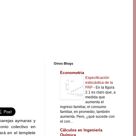
Otros Blogs
Econometria
Especificación
estocástica de la
FRP
-
En la figura
2.1 es claro que, a
medida que
aumenta el
ingreso familiar, el consumo
familiar, en promedio, también
aumenta. Pero, ¿qué sucede con
 parejas aymaras y
el con...
onio colectivo en
Cálculos en Ingeniería
ará en el templete
Química