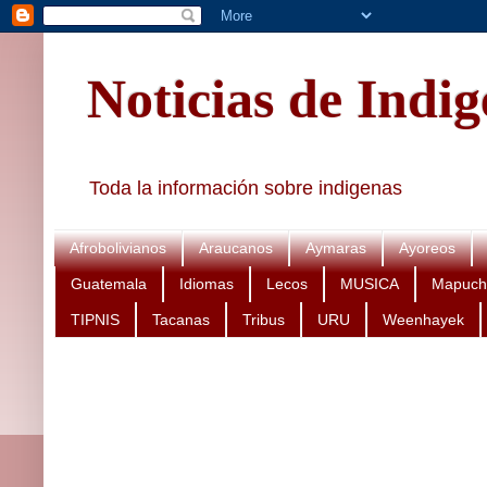
Noticias de Indi
Toda la información sobre indigenas
Afrobolivianos
Araucanos
Aymaras
Ayoreos
Guatemala
Idiomas
Lecos
MUSICA
Mapuch
TIPNIS
Tacanas
Tribus
URU
Weenhayek