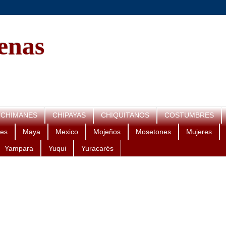
genas
CHIMANES
CHIPAYAS
CHIQUITANOS
COSTUMBRES
es
Maya
Mexico
Mojeños
Mosetones
Mujeres
Yampara
Yuqui
Yuracarés