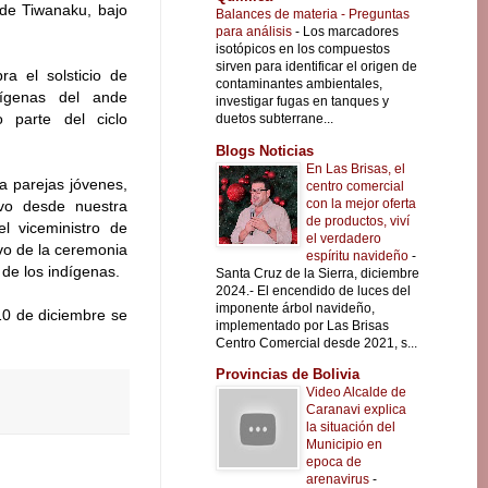
 de Tiwanaku, bajo
Balances de materia - Preguntas
para análisis
-
Los marcadores
isotópicos en los compuestos
sirven para identificar el origen de
ra el solsticio de
contaminantes ambientales,
dígenas del ande
investigar fugas en tanques y
 parte del ciclo
duetos subterrane...
Blogs Noticias
En Las Brisas, el
 a parejas jóvenes,
centro comercial
con la mejor oferta
vo desde nuestra
de productos, viví
l viceministro de
el verdadero
vo de la ceremonia
espíritu navideño
-
 de los indígenas.
Santa Cruz de la Sierra, diciembre
2024.- El encendido de luces del
imponente árbol navideño,
10 de diciembre se
implementado por Las Brisas
Centro Comercial desde 2021, s...
Provincias de Bolivia
Video Alcalde de
Caranavi explica
la situación del
Municipio en
epoca de
arenavirus
-