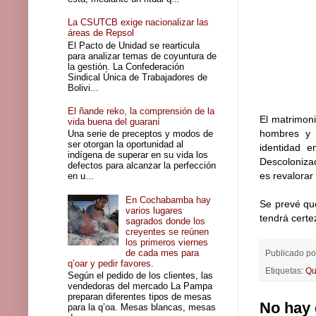
La CSUTCB exige nacionalizar las
áreas de Repsol
El Pacto de Unidad se rearticula
para analizar temas de coyuntura de
la gestión. La Confederación
Sindical Única de Trabajadores de
Bolivi...
El ñande reko, la comprensión de la
El matrimoni
vida buena del guaraní
hombres y 
Una serie de preceptos y modos de
ser otorgan la oportunidad al
identidad e
indígena de superar en su vida los
Descolonizac
defectos para alcanzar la perfección
es revalorar
en u...
En Cochabamba hay
Se prevé qu
varios lugares
tendrá certez
sagrados donde los
creyentes se reúnen
los primeros viernes
de cada mes para
Publicado p
q’oar y pedir favores.
Etiquetas:
Qu
Según el pedido de los clientes, las
vendedoras del mercado La Pampa
preparan diferentes tipos de mesas
No hay 
para la q’oa. Mesas blancas, mesas