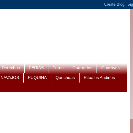
Derechos
FERIAS
Foros
Guaraníes
Guarayos
NAVAJOS
PUQUINA
Quechuas
Rituales Andinos