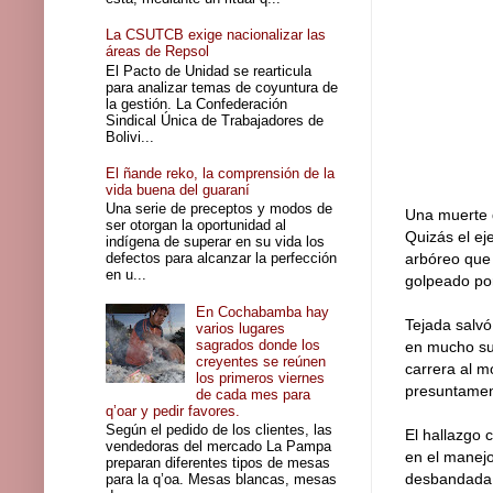
La CSUTCB exige nacionalizar las
áreas de Repsol
El Pacto de Unidad se rearticula
para analizar temas de coyuntura de
la gestión. La Confederación
Sindical Única de Trabajadores de
Bolivi...
El ñande reko, la comprensión de la
vida buena del guaraní
Una serie de preceptos y modos de
Una muerte 
ser otorgan la oportunidad al
Quizás el ej
indígena de superar en su vida los
defectos para alcanzar la perfección
arbóreo que 
en u...
golpeado por
En Cochabamba hay
Tejada salvó
varios lugares
sagrados donde los
en mucho su 
creyentes se reúnen
carrera al m
los primeros viernes
presuntament
de cada mes para
q’oar y pedir favores.
Según el pedido de los clientes, las
El hallazgo 
vendedoras del mercado La Pampa
en el manejo
preparan diferentes tipos de mesas
desbandada 
para la q’oa. Mesas blancas, mesas