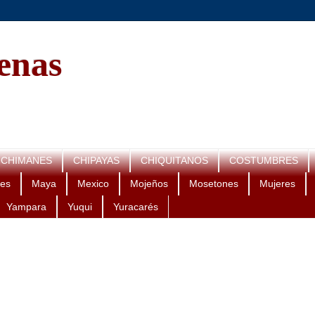
genas
CHIMANES
CHIPAYAS
CHIQUITANOS
COSTUMBRES
es
Maya
Mexico
Mojeños
Mosetones
Mujeres
Yampara
Yuqui
Yuracarés