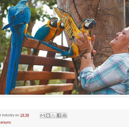
or
industry
en
18:38
arayos