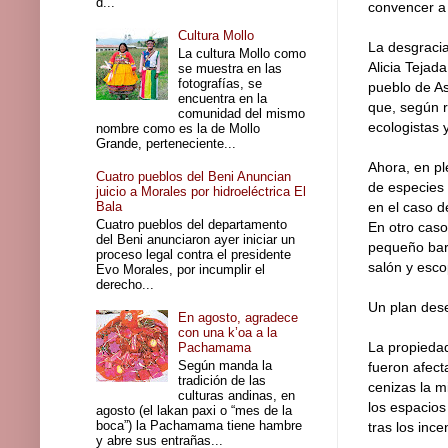
d...
convencer a
Cultura Mollo
La desgracia
La cultura Mollo como
Alicia Tejad
se muestra en las
fotografías, se
pueblo de As
encuentra en la
que, según r
comunidad del mismo
ecologistas 
nombre como es la de Mollo
Grande, perteneciente...
Ahora, en pl
Cuatro pueblos del Beni Anuncian
de especies
juicio a Morales por hidroeléctrica El
Bala
en el caso d
Cuatro pueblos del departamento
En otro caso
del Beni anunciaron ayer iniciar un
pequeño barb
proceso legal contra el presidente
salón y esco
Evo Morales, por incumplir el
derecho...
Un plan des
En agosto, agradece
con una k’oa a la
La propiedad
Pachamama
Según manda la
fueron afect
tradición de las
cenizas la m
culturas andinas, en
los espacios
agosto (el lakan paxi o “mes de la
boca”) la Pachamama tiene hambre
tras los inc
y abre sus entrañas...