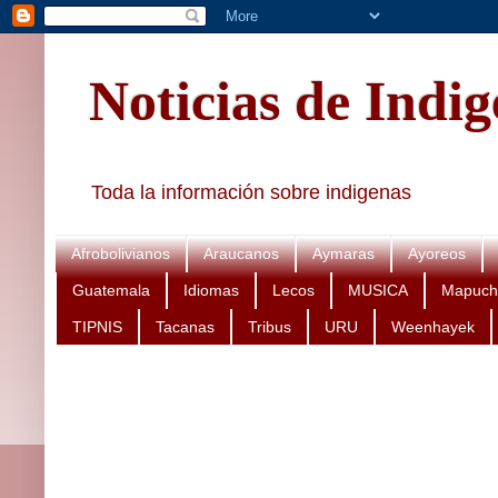
Noticias de Indi
Toda la información sobre indigenas
Afrobolivianos
Araucanos
Aymaras
Ayoreos
Guatemala
Idiomas
Lecos
MUSICA
Mapuch
TIPNIS
Tacanas
Tribus
URU
Weenhayek