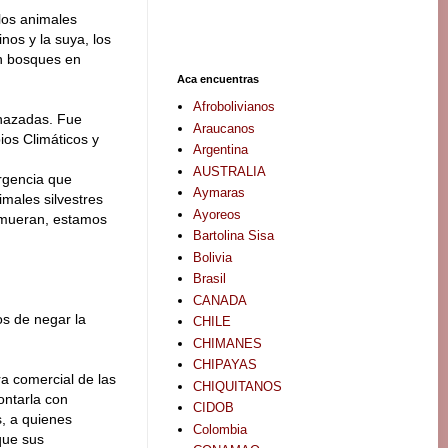
los animales
nos y la suya, los
n bosques en
Aca encuentras
Afrobolivianos
enazadas. Fue
Araucanos
ios Climáticos y
Argentina
AUSTRALIA
ergencia que
Aymaras
imales silvestres
Ayoreos
e mueran, estamos
Bartolina Sisa
Bolivia
Brasil
CANADA
os de negar la
CHILE
CHIMANES
CHIPAYAS
ra comercial de las
CHIQUITANOS
ontarla con
CIDOB
, a quienes
Colombia
que sus