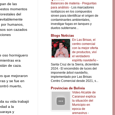
Balances de materia - Preguntas
pan de las
para análisis
-
Los marcadores
 estos momentos
isotópicos en los compuestos
orestales del
sirven para identificar el origen de
nevitablemente
contaminantes ambientales,
investigar fugas en tanques y
s por humanos,
duetos subterrane...
asos son cazados
iciones
Blogs Noticias
En Las Brisas, el
centro comercial
con la mejor oferta
de productos, viví
de oso hormiguero
el verdadero
 mientras era
espíritu navideño
-
Santa Cruz de la Sierra, diciembre
stán de caza.
2024.- El encendido de luces del
imponente árbol navideño,
nes que mejoraron
implementado por Las Brisas
ras y se fue en
Centro Comercial desde 2021, s...
contró muerto,
Provincias de Bolivia
Video Alcalde de
Caranavi explica
la situación del
da su vida trabajó
Municipio en
edad a la
epoca de
guaraya y
arenavirus
-