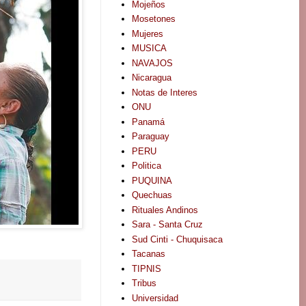
Mojeños
Mosetones
Mujeres
MUSICA
NAVAJOS
Nicaragua
Notas de Interes
ONU
Panamá
Paraguay
PERU
Politica
PUQUINA
Quechuas
Rituales Andinos
Sara - Santa Cruz
Sud Cinti - Chuquisaca
Tacanas
TIPNIS
Tribus
Universidad