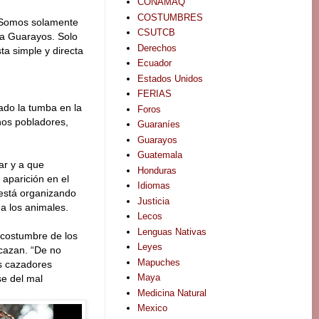
CONAMAQ
COSTUMBRES
: “Somos solamente
CSUTCB
ia Guarayos. Solo
Derechos
ta simple y directa
Ecuador
Estados Unidos
FERIAS
ado la tumba en la
Foros
hos pobladores,
Guaraníes
Guarayos
Guatemala
ar y a que
Honduras
aparición en el
Idiomas
 está organizando
Justicia
a los animales.
Lecos
Lenguas Nativas
 costumbre de los
Leyes
cazan. “De no
Mapuches
os cazadores
Maya
se del mal
Medicina Natural
Mexico