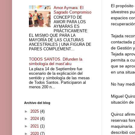
El propósito
Amor Aymara: El
silvestres p
Sagrado Compromiso
CONCEPTO DE
espacios co
AMOR PARA LOS
recuperación
AYMARAS ES
PRÁCTICAMENTE
EL MISMO QUE PARA LA
Tejada recon
MAYORÍA DE LAS CULTURAS
contactada p
ANCESTRALES | UNA FIGURA DE
de Gestión y
PARES COMPLEMENT...
Tejada aprov
TODOS SANTOS. Difunden la
permita a cu
simbología del mast’aku
que se aprox
La plaza 14 de Septiembre fue
en una situac
escenario de la explicación del
sentido y simbología de las mesas
de Todos Santos. Participaron al
No hay medi
menos 200 n...
Miguel Quiro
situación de
Archivo del blog
►
2025
(4)
Quiroz afirm
►
2024
(4)
reservas for
►
2021
(1)
maquinaria. 
describió co
►
2020
(7)