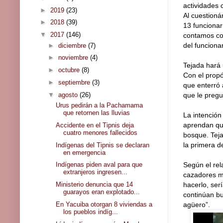
actividades 
►
2019
(23)
Al cuestioná
►
2018
(39)
13 funcionar
▼
2017
(146)
contamos con
del funciona
►
diciembre
(7)
►
noviembre
(4)
Tejada hará 
►
octubre
(8)
Con el propó
►
septiembre
(3)
que enterró 
▼
agosto
(26)
que le pregun
Urus pedirán a la Pachamama
que retornen las lluvias
La intención
aprendan que
Accidente en el Tipnis deja
cuatro menores fallecidos
bosque. Teja
la primera d
Indígenas del Tipnis se declaran
en emergencia
Indígenas piden aval para que
Según el rel
extranjeros ingresen...
cazadores m
Ministerio denuncia que 14
hacerlo, ser
guarayos eran explotado...
continúan bu
En Yacuiba otorgan 8 viviendas a
agüero”.
los pueblos indíg...