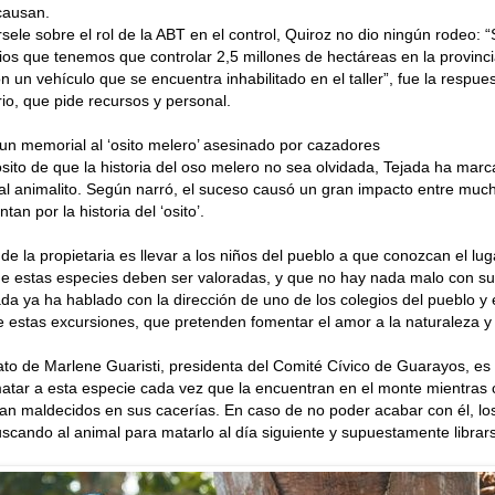
causan.
rsele sobre el rol de la ABT en el control, Quiroz no dio ningún rodeo
ios que tenemos que controlar 2,5 millones de hectáreas en la provinc
 un vehículo que se encuentra inhabilitado en el taller”, fue la respues
rio, que pide recursos y personal.
un memorial al ‘osito melero’ asesinado por cazadores
sito de que la historia del oso melero no sea olvidada, Tejada ha marc
al animalito. Según narró, el suceso causó un gran impacto entre muc
tan por la historia del ‘osito’.
 de la propietaria es llevar a los niños del pueblo a que conozcan el lug
 estas especies deben ser valoradas, y que no hay nada malo con su 
da ya ha hablado con la dirección de uno de los colegios del pueblo y
e estas excursiones, que pretenden fomentar el amor a la naturaleza y 
ato de Marlene Guaristi, presidenta del Comité Cívico de Guarayos, es
atar a esta especie cada vez que la encuentran en el monte mientras 
ían maldecidos en sus cacerías. En caso de no poder acabar con él, l
scando al animal para matarlo al día siguiente y supuestamente librar