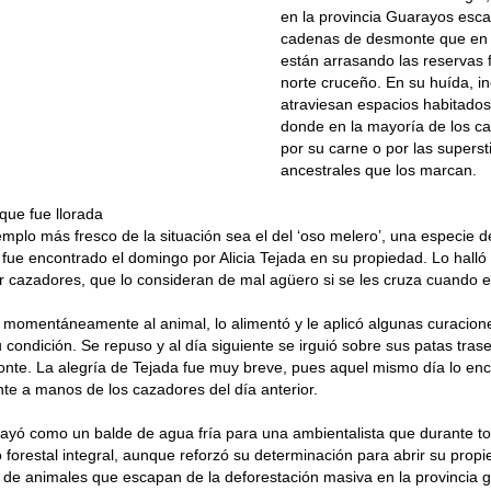
en la provincia Guarayos esca
cadenas de desmonte que en
están arrasando las reservas f
norte cruceño. En su huída, i
atraviesan espacios habitado
donde en la mayoría de los c
por su carne o por las superst
ancestrales que los marcan.
que fue llorada
emplo más fresco de la situación sea el del ‘oso melero’, una especie 
fue encontrado el domingo por Alicia Tejada en su propiedad. Lo halló
 cazadores, que lo consideran de mal agüero si se les cruza cuando e
 momentáneamente al animal, lo alimentó y le aplicó algunas curacio
condición. Se repuso y al día siguiente se irguió sobre sus patas trase
onte. La alegría de Tejada fue muy breve, pues aquel mismo día lo en
e a manos de los cazadores del día anterior.
cayó como un balde de agua fría para una ambientalista que durante to
 forestal integral, aunque reforzó su determinación para abrir su propi
de animales que escapan de la deforestación masiva en la provincia 