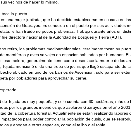
 sus vecinos de hacer lo mismo.
 toca la puerta
a es una mujer jubilada, que ha decidido establecerse en su casa en las
censión de Guarayos. Es conocida en el pueblo por sus actividades m
elata, le han traído no pocos problemas. Trabajó durante años en disti
y fue directora nacional de la Autoridad de Bosques y Tierra (ABT).
eno retiro, los problemas medioambientales literalmente tocan su puert
 de mamíferos y aves salvajes en espacios habitados por humanos. El
el oso melero, generalmente tiene como desenlace la muerte de los an
, Tejada mencionó el de una tropa de jochis que llegó escapando de 
echo ubicado en uno de los barrios de Ascensión, solo para ser exter
peta por pobladores para aprovechar su carne.
esperado
 de Tejada es muy pequeña, y solo cuenta con 60 hectáreas, más de l
adas por los grandes incendios que asolaron Guarayos en el año 2001
itad de la cobertura forestal. Actualmente se están realizando labores d
 impactados para poder controlar la población de cusis, que se reprodu
endios y ahogan a otras especies, como el tajibo o el roble.