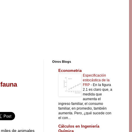
Otros Blogs
Econometria
Especificación
estocástica de la
 fauna
FRP
-
En la figura
2.1 es claro que, a
medida que
aumenta el
ingreso familiar, el consumo
familiar, en promedio, también
aumenta. Pero, ¿qué sucede con
el con...
Cálculos en Ingeniería
 miles de animales
Química