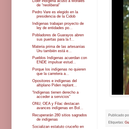
Líder indígena acusó a Morales
de “neoliberal”
Pedro Vare es elegido en la
presidencia de la Cidob
Indígenas trabajan proyecto de
ley de entidades po...
Pobladores de Guarayos abren
sus puertas para la f...
Materia prima de las artesanías
Uru también está e...
Pueblos Indígenas acuerdan con
ENDE impulsar estud...
Porque los indígenas no quieren
que la carretera a...
Opositores e indígenas del
altiplano Piden replant...
“Indígenas tienen derecho a
acceder a servicios”
ONU, OEA y Filac destacan
avances indígenas en Bol...
Recuperarán 280 sitios sagrados
Publicado p
de indígenas
Etiquetas:
Gu
Socializan estatuto cruceño en