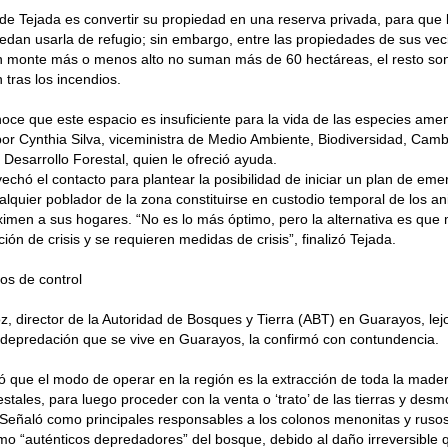
 de Tejada es convertir su propiedad en una reserva privada, para que 
uedan usarla de refugio; sin embargo, entre las propiedades de sus veci
n monte más o menos alto no suman más de 60 hectáreas, el resto so
 tras los incendios.
oce que este espacio es insuficiente para la vida de las especies am
or Cynthia Silva, viceministra de Medio Ambiente, Biodiversidad, Camb
 Desarrollo Forestal, quien le ofreció ayuda.
echó el contacto para plantear la posibilidad de iniciar un plan de em
alquier poblador de la zona constituirse en custodio temporal de los an
imen a sus hogares. “No es lo más óptimo, pero la alternativa es qu
ión de crisis y se requieren medidas de crisis”, finalizó Tejada.
os de control
z, director de la Autoridad de Bosques y Tierra (ABT) en Guarayos, lej
 depredación que se vive en Guarayos, la confirmó con contundencia.
ó que el modo de operar en la región es la extracción de toda la made
estales, para luego proceder con la venta o ‘trato’ de las tierras y desm
Señaló como principales responsables a los colonos menonitas y rusos
mo “auténticos depredadores” del bosque, debido al daño irreversible 