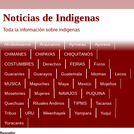
Noticias de Indigenas
Toda la información sobre indigenas
Afrobolivianos
Araucanos
Aymaras
Ayoreos
CHIMANES
CHIPAYAS
CHIQUITANOS
COSTUMBRES
Derechos
FERIAS
Foros
Guaraníes
Guarayos
Guatemala
Idiomas
Lecos
MUSICA
Mapuches
Maya
Mexico
Mojeños
Mosetones
Mujeres
NAVAJOS
PUQUINA
Quechuas
Rituales Andinos
TIPNIS
Tacanas
Tribus
URU
Weenhayek
Yampara
Yuqui
Yuracarés
Buscador