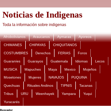
Noticias de Indigenas
Toda la información sobre indigenas
Afrobolivianos
Araucanos
Aymaras
Ayoreos
CHIMANES
CHIPAYAS
CHIQUITANOS
COSTUMBRES
Derechos
FERIAS
Foros
Guaraníes
Guarayos
Guatemala
Idiomas
Lecos
MUSICA
Mapuches
Maya
Mexico
Mojeños
Mosetones
Mujeres
NAVAJOS
PUQUINA
Quechuas
Rituales Andinos
TIPNIS
Tacanas
Tribus
URU
Weenhayek
Yampara
Yuqui
Yuracarés
Buscador