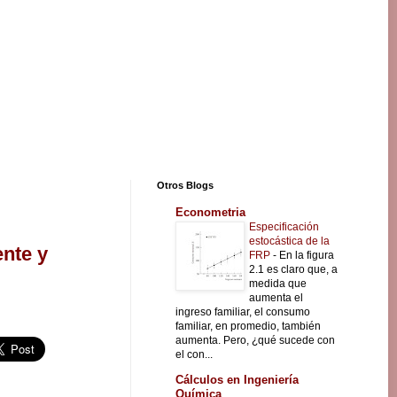
Otros Blogs
Econometria
Especificación
estocástica de la
nte y
FRP
-
En la figura
2.1 es claro que, a
medida que
aumenta el
ingreso familiar, el consumo
familiar, en promedio, también
aumenta. Pero, ¿qué sucede con
el con...
Cálculos en Ingeniería
Química