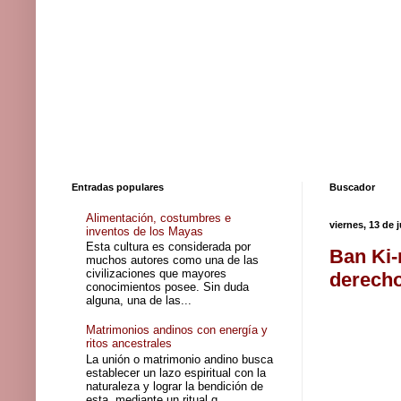
Entradas populares
Buscador
Alimentación, costumbres e
viernes, 13 de 
inventos de los Mayas
Esta cultura es considerada por
Ban Ki-
muchos autores como una de las
civilizaciones que mayores
derecho
conocimientos posee. Sin duda
alguna, una de las...
Matrimonios andinos con energía y
ritos ancestrales
La unión o matrimonio andino busca
establecer un lazo espiritual con la
naturaleza y lograr la bendición de
esta, mediante un ritual q...