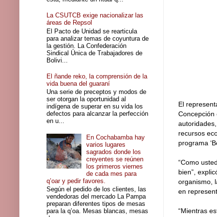
La CSUTCB exige nacionalizar las
áreas de Repsol
El Pacto de Unidad se rearticula
para analizar temas de coyuntura de
la gestión. La Confederación
Sindical Única de Trabajadores de
Bolivi...
El ñande reko, la comprensión de la
vida buena del guaraní
Una serie de preceptos y modos de
ser otorgan la oportunidad al
El represent
indígena de superar en su vida los
defectos para alcanzar la perfección
Concepción 
en u...
autoridades,
recursos eco
En Cochabamba hay
programa ‘Bo
varios lugares
sagrados donde los
creyentes se reúnen
“Como ustede
los primeros viernes
bien”, expli
de cada mes para
q’oar y pedir favores.
organismo, l
Según el pedido de los clientes, las
en represent
vendedoras del mercado La Pampa
preparan diferentes tipos de mesas
“Mientras es
para la q’oa. Mesas blancas, mesas