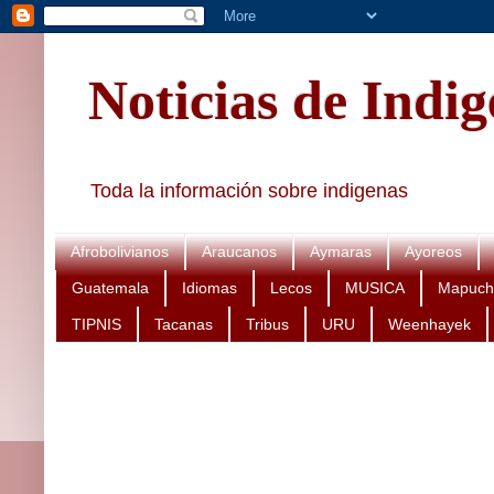
Noticias de Indi
Toda la información sobre indigenas
Afrobolivianos
Araucanos
Aymaras
Ayoreos
Guatemala
Idiomas
Lecos
MUSICA
Mapuch
TIPNIS
Tacanas
Tribus
URU
Weenhayek