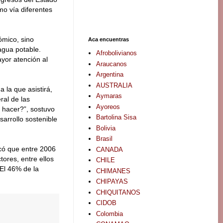
mo vía diferentes
ómico, sino
Aca encuentras
agua potable.
Afrobolivianos
yor atención al
Araucanos
Argentina
AUSTRALIA
la que asistirá,
Aymaras
ral de las
Ayoreos
 hacer?”, sostuvo
Bartolina Sisa
sarrollo sostenible
Bolivia
Brasil
icó que entre 2006
CANADA
tores, entre ellos
CHILE
 El 46% de la
CHIMANES
CHIPAYAS
CHIQUITANOS
CIDOB
Colombia