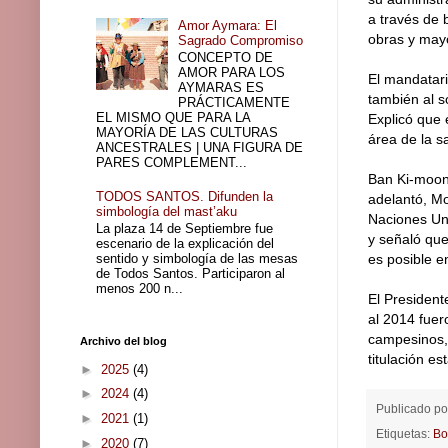
a través de 
Amor Aymara: El
obras y mayo
Sagrado Compromiso
CONCEPTO DE
AMOR PARA LOS
El mandatari
AYMARAS ES
también al s
PRÁCTICAMENTE
EL MISMO QUE PARA LA
Explicó que 
MAYORÍA DE LAS CULTURAS
área de la s
ANCESTRALES | UNA FIGURA DE
PARES COMPLEMENT...
Ban Ki-moon
TODOS SANTOS. Difunden la
adelantó, Mo
simbología del mast’aku
Naciones Un
La plaza 14 de Septiembre fue
y señaló que
escenario de la explicación del
sentido y simbología de las mesas
es posible e
de Todos Santos. Participaron al
menos 200 n...
El President
al 2014 fuer
campesinos, 
Archivo del blog
titulación e
►
2025
(4)
►
2024
(4)
Publicado p
►
2021
(1)
Etiquetas:
Bo
►
2020
(7)