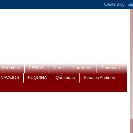
Derechos
FERIAS
Foros
Guaraníes
Guarayos
NAVAJOS
PUQUINA
Quechuas
Rituales Andinos