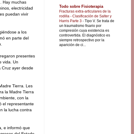
n. Hay muchas
Todo sobre Fisioterapia
nos, electricidad
Fracturas extra-articulares de la
es puedan vivir
rodilla - Clasificación de Salter y
Harris Parte 3
-
Tipo V. Se trata de
un traumatismo fisario por
compresión cuya existencia es
giéndose a los
controvertida. El diagnóstico es
mó en parte del
siempre retrospectivo por la
n.
aparición de ci...
ntregaron presentes
e vida. Un
ta Cruz ayer desde
Madre Tierra. Les
ra la Madre Tierra
mbiente, con la
ó el representante
n la lucha contra
a, e informó que
ingresos del Estado