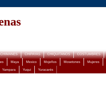
genas
CHIMANES
CHIPAYAS
CHIQUITANOS
COSTUMBRES
es
Maya
Mexico
Mojeños
Mosetones
Mujeres
Yampara
Yuqui
Yuracarés