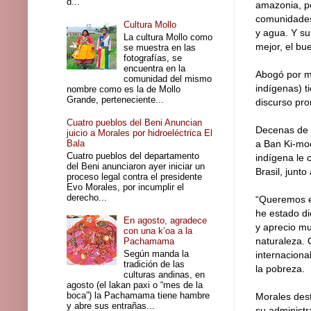
d...
amazonia, p
comunidades 
Cultura Mollo
y agua. Y su
La cultura Mollo como
mejor, el bue
se muestra en las
fotografías, se
encuentra en la
Abogó por me
comunidad del mismo
indígenas) t
nombre como es la de Mollo
Grande, perteneciente...
discurso pro
Cuatro pueblos del Beni Anuncian
Decenas de i
juicio a Morales por hidroeléctrica El
Bala
a Ban Ki-moo
Cuatro pueblos del departamento
indígena le 
del Beni anunciaron ayer iniciar un
Brasil, junt
proceso legal contra el presidente
Evo Morales, por incumplir el
derecho...
“Queremos er
he estado di
En agosto, agradece
y aprecio mu
con una k’oa a la
naturaleza. 
Pachamama
Según manda la
internaciona
tradición de las
la pobreza.
culturas andinas, en
agosto (el lakan paxi o “mes de la
boca”) la Pachamama tiene hambre
Morales dest
y abre sus entrañas...
su administr