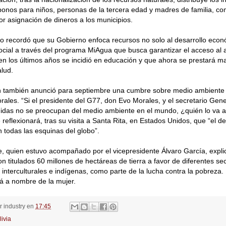
bonos para niños, personas de la tercera edad y madres de familia, co
r asignación de dineros a los municipios.
o recordó que su Gobierno enfoca recursos no solo al desarrollo econ
ocial a través del programa MiAgua que busca garantizar el acceso al 
en los últimos años se incidió en educación y que ahora se prestará ma
alud.
 también anunció para septiembre una cumbre sobre medio ambiente a 
rales. “Si el presidente del G77, don Evo Morales, y el secretario Gene
idas no se preocupan del medio ambiente en el mundo, ¿quién lo va a
 reflexionará, tras su visita a Santa Rita, en Estados Unidos, que “el de
n todas las esquinas del globo”.
e, quien estuvo acompañado por el vicepresidente Álvaro García, expl
on titulados 60 millones de hectáreas de tierra a favor de diferentes sec
interculturales e indígenas, como parte de la lucha contra la pobreza.
stá a nombre de la mujer.
or
industry
en
17:45
livia