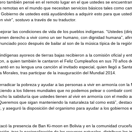
ero también pensé en el remoto lugar en el que ustedes se encuentra
remotas en el mundo que necesitan servicios básicos tales como cami
 Gobierno de ustedes está ayudándoles a adquirir esto para que usted
n vivir”, sostuvo a través de su traductor.
jorar las condiciones de vida de los pueblos indígenas. “Ustedes (diri
ienen derecho a vivir como un ser humano, con dignidad humana”, afir
nunciado poco después de bailar al son de la música típica de la regió
ndígenas ayoreos de tierras bajas recibieron a la comisión oficial y e
n, a quien también le cantaron el Feliz Cumpleaños en sus 70 años d
cantó en su lengua una canción al invitado especial, quien llegó a San
o a Morales, tras participar de la inauguración del Mundial 2014.
radicar la pobreza y ayudar a las personas a vivir en armonía con la 
ciendo a los líderes mundiales que no podemos pelear o combatir cont
cho la sabiduría que ustedes tienen al vivir en armonía con el medio a
Queremos que sigan manteniendo la naturaleza tal como está”, destac
l, y aseguró la disposición del organismo para ayudar a los gobiernos e
acó la presencia de Ban Ki-moon en Bolivia y en la comunidad cruceñ
ación, tras la nacionalización de los recursos naturales, distribuye los 