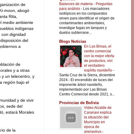
Balances de materia - Preguntas
rganización de
para análisis
-
Los marcadores
Ki-moon, abogó
isotópicos en los compuestos
nta Rita,
sirven para identificar el origen de
el medio ambiente
contaminantes ambientales,
investigar fugas en tanques y
 pueblos indígenas
duetos subterrane...
 con dignidad
disposición del
Blogs Noticias
gobiernos a
En Las Brisas, el
centro comercial
con la mejor oferta
de productos, viví
oblación de
el verdadero
rales y a otras
espíritu navideño
-
Santa Cruz de la Sierra, diciembre
y un telecentro, y
2024.- El encendido de luces del
a región bajo el
imponente árbol navideño,
implementado por Las Brisas
Centro Comercial desde 2021, s...
munidad y de vivir
Provincias de Bolivia
os, sede del
Video Alcalde de
tó, estará Morales
Caranavi explica
la situación del
Municipio en
epoca de
io de la
arenavirus
-