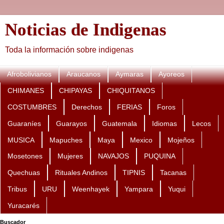
Noticias de Indigenas
Toda la información sobre indigenas
Afrobolivianos
Araucanos
Aymaras
Ayoreos
CHIMANES
CHIPAYAS
CHIQUITANOS
COSTUMBRES
Derechos
FERIAS
Foros
Guaraníes
Guarayos
Guatemala
Idiomas
Lecos
MUSICA
Mapuches
Maya
Mexico
Mojeños
Mosetones
Mujeres
NAVAJOS
PUQUINA
Quechuas
Rituales Andinos
TIPNIS
Tacanas
Tribus
URU
Weenhayek
Yampara
Yuqui
Yuracarés
Buscador