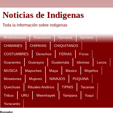
Noticias de Indigenas
Toda la información sobre indigenas
Afrobolivianos
Araucanos
Aymaras
Ayoreos
CHIMANES
CHIPAYAS
CHIQUITANOS
COSTUMBRES
Derechos
FERIAS
Foros
Guaraníes
Guarayos
Guatemala
Idiomas
Lecos
MUSICA
Mapuches
Maya
Mexico
Mojeños
Mosetones
Mujeres
NAVAJOS
PUQUINA
Quechuas
Rituales Andinos
TIPNIS
Tacanas
Tribus
URU
Weenhayek
Yampara
Yuqui
Yuracarés
Buscador