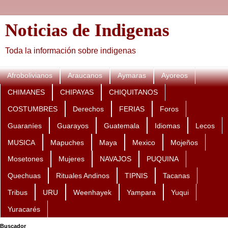
Noticias de Indigenas
Toda la información sobre indigenas
Afrobolivianos
Araucanos
Aymaras
Ayoreos
CHIMANES
CHIPAYAS
CHIQUITANOS
COSTUMBRES
Derechos
FERIAS
Foros
Guaraníes
Guarayos
Guatemala
Idiomas
Lecos
MUSICA
Mapuches
Maya
Mexico
Mojeños
Mosetones
Mujeres
NAVAJOS
PUQUINA
Quechuas
Rituales Andinos
TIPNIS
Tacanas
Tribus
URU
Weenhayek
Yampara
Yuqui
Yuracarés
Buscador