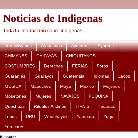
Noticias de Indigenas
Toda la información sobre indigenas
Afrobolivianos
Araucanos
Aymaras
Ayoreos
CHIMANES
CHIPAYAS
CHIQUITANOS
COSTUMBRES
Derechos
FERIAS
Foros
Guaraníes
Guarayos
Guatemala
Idiomas
Lecos
MUSICA
Mapuches
Maya
Mexico
Mojeños
Mosetones
Mujeres
NAVAJOS
PUQUINA
Quechuas
Rituales Andinos
TIPNIS
Tacanas
Tribus
URU
Weenhayek
Yampara
Yuqui
Yuracarés
Buscador