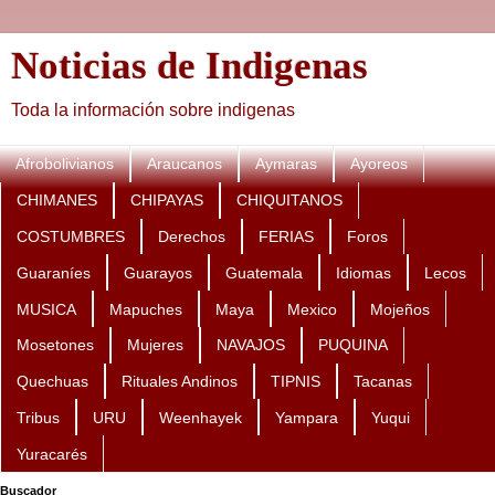
Noticias de Indigenas
Toda la información sobre indigenas
Afrobolivianos
Araucanos
Aymaras
Ayoreos
CHIMANES
CHIPAYAS
CHIQUITANOS
COSTUMBRES
Derechos
FERIAS
Foros
Guaraníes
Guarayos
Guatemala
Idiomas
Lecos
MUSICA
Mapuches
Maya
Mexico
Mojeños
Mosetones
Mujeres
NAVAJOS
PUQUINA
Quechuas
Rituales Andinos
TIPNIS
Tacanas
Tribus
URU
Weenhayek
Yampara
Yuqui
Yuracarés
Buscador