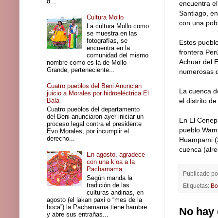
d...
encuentra el
Santiago, en
Cultura Mollo
con una pobl
La cultura Mollo como
se muestra en las
fotografías, se
Estos pueblo
encuentra en la
frontera Per
comunidad del mismo
Achuar del E
nombre como es la de Mollo
Grande, perteneciente...
numerosas d
Cuatro pueblos del Beni Anuncian
La cuenca de
juicio a Morales por hidroeléctrica El
Bala
el distrito 
Cuatro pueblos del departamento
del Beni anunciaron ayer iniciar un
En El Cenep
proceso legal contra el presidente
pueblo Wampi
Evo Morales, por incumplir el
derecho...
Huampami (22
cuenca (alre
En agosto, agradece
con una k’oa a la
Pachamama
Publicado p
Según manda la
tradición de las
Etiquetas:
Bo
culturas andinas, en
agosto (el lakan paxi o “mes de la
boca”) la Pachamama tiene hambre
No hay 
y abre sus entrañas...