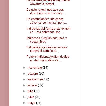
La diabetes estalla en el pueblo
Xavante al establ...
Estudio revela que ayoreos
descienden de los asiát...
En comunidades indígenas
Jóvenes se inclinan por r...
Indígenas del Amazonas exigen
en Lima derechos sob...
Indígenas elegirán por usos y
costumbres
Indígenas plantean iniciativas
contra el cambio cl...
Pueblo indígena Awajún decide
no dar mano de obra ...
►
noviembre
(14)
►
octubre
(20)
►
septiembre
(38)
►
agosto
(19)
►
julio
(15)
►
junio
(20)
►
mayo
(13)