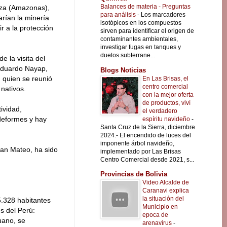
Balances de materia - Preguntas
aza (Amazonas),
para análisis
-
Los marcadores
arían la minería
isotópicos en los compuestos
r a la protección
sirven para identificar el origen de
contaminantes ambientales,
investigar fugas en tanques y
duetos subterrane...
e la visita del
 Eduardo Nayap,
Blogs Noticias
, quien se reunió
En Las Brisas, el
centro comercial
nativos.
con la mejor oferta
de productos, viví
ividad,
el verdadero
deformes y hay
espíritu navideño
-
Santa Cruz de la Sierra, diciembre
2024.- El encendido de luces del
imponente árbol navideño,
San Mateo, ha sido
implementado por Las Brisas
Centro Comercial desde 2021, s...
Provincias de Bolivia
Video Alcalde de
Caranavi explica
la situación del
5.328 habitantes
Municipio en
s del Perú:
epoca de
uano, se
arenavirus
-