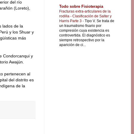
rior del río
Todo sobre Fisioterapia
arañón (Loreto),
Fracturas extra-articulares de la
rodilla - Clasificación de Salter y
Harris Parte 3
-
Tipo V. Se trata de
un traumatismo fisario por
s lados de la
compresión cuya existencia es
Perú y los Shuar y
controvertida. El diagnóstico es
ngüísticas más
siempre retrospectivo por la
aparición de ci...
de Condorcanqui y
torio Awajún.
o pertenecen al
al del distrito es
ndígena de la