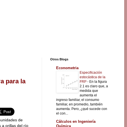
Otros Blogs
Econometria
Especificación
estocástica de la
a para la
FRP
-
En la figura
2.1 es claro que, a
medida que
aumenta el
ingreso familiar, el consumo
familiar, en promedio, también
aumenta. Pero, ¿qué sucede con
el con...
munidades de
Cálculos en Ingeniería
 orillas del río
Química