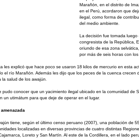
Marañón, en el distrito de Im
en el Perú, acordaron que dej
ilegal, como forma de contribui
del medio ambiente.
La decisión fue tomada luego d
congresista de la República,
oriundo de esa zona selvática
por más de seis horas con los 
ta les explicó que hace poco se usaron 18 kilos de mercurio en esta act
 el río Marañón. Además les dijo que los peces de la cuenca crecen 
a la salud de los awajún.
e pudo conocer que un yacimiento ilegal ubicado en la comunidad de 
on un utimátum para que deje de operar en el lugar.
a amenazada
ajún tiene, según el último censo peruano (2007), una población de 5
idades localizadas en diversas provincias de cuatro distintas Regione
jamarca, Loreto y San Martín. Al este de la Cordillera, en el lado per