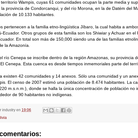
 territorio Wampis, cuyas 61 comunidades ocupan la parte media y supe
 la provincia de Condorcanqui, y del río Morona, en la de Datém del M
ación de 10.133 habitantes.
s pertenecen a la familia etno-lingüística Jíbaro, la cual habita a ambo
ú-Ecuador. Otros grupos de esta familia son los Shiwiar y Achuar en el 
cuador. En total son más de 150,000 siendo una de las familias etnoli
e la Amazonía.
l río Cenepa se inscribe dentro de la región Amazonas, su provincia 
de El Cenepa. Esta cuenca es desde tiempos inmemoriales parte del terri
a existen 42 comunidades y 14 anexos. Sólo una comunidad y un anex
s. El censo de 2007 estimó una población de 8.474 habitantes. La capit
0 m.s.n.m.), donde se halla la única concentración de población no i
dedor de 90 habitantes no indígenas.
or
industry
en
19:06
livia
comentarios: