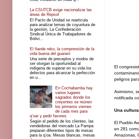
La CSUTCB exige nacionalizar las
áreas de Repsol
El Pacto de Unidad se rearticula
para analizar temas de coyuntura de
la gestión. La Confederación
Sindical Única de Trabajadores de
Bolivi...
El ñande reko, la comprensión de la
vida buena del guaraní
Una serie de preceptos y modos de
ser otorgan la oportunidad al
El congresis
indígena de superar en su vida los
defectos para alcanzar la perfección
contaminando
en u...
peligros par
En Cochabamba hay
Asimismo, s
varios lugares
sagrados donde los
notificada c
creyentes se reúnen
los primeros viernes
Una cultur
de cada mes para
q’oar y pedir favores.
Según el pedido de los clientes, las
El Pueblo Aw
vendedoras del mercado La Pampa
en 281 comun
preparan diferentes tipos de mesas
Amazonas, Ca
para la q’oa. Mesas blancas, mesas