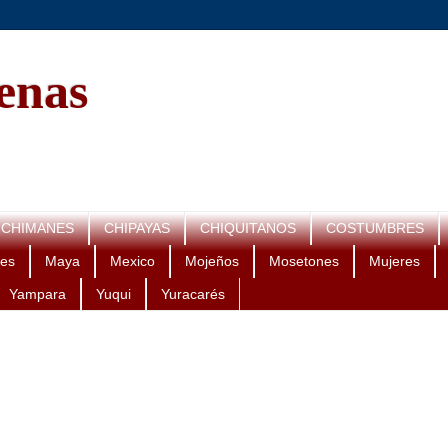
genas
CHIMANES
CHIPAYAS
CHIQUITANOS
COSTUMBRES
es
Maya
Mexico
Mojeños
Mosetones
Mujeres
Yampara
Yuqui
Yuracarés