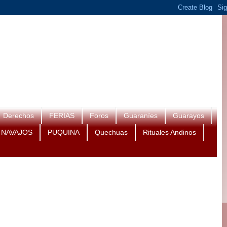
Derechos
FERIAS
Foros
Guaraníes
Guarayos
NAVAJOS
PUQUINA
Quechuas
Rituales Andinos