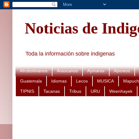
Noticias de Indi
Toda la información sobre indigenas
Afrobolivianos
Araucanos
Aymaras
Ayoreos
Guatemala
Idiomas
Lecos
MUSICA
Mapuch
TIPNIS
Tacanas
Tribus
URU
Weenhayek