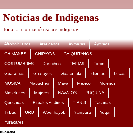
Noticias de Indigenas
Toda la información sobre indigenas
Afrobolivianos
Araucanos
Aymaras
Ayoreos
CHIMANES
CHIPAYAS
CHIQUITANOS
COSTUMBRES
Derechos
FERIAS
Foros
Guaraníes
Guarayos
Guatemala
Idiomas
Lecos
MUSICA
Mapuches
Maya
Mexico
Mojeños
Mosetones
Mujeres
NAVAJOS
PUQUINA
Quechuas
Rituales Andinos
TIPNIS
Tacanas
Tribus
URU
Weenhayek
Yampara
Yuqui
Yuracarés
Buscador