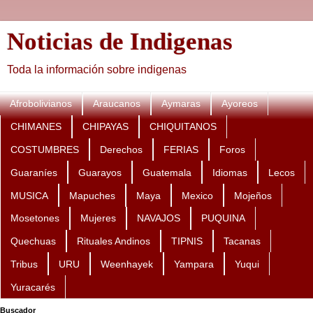
Noticias de Indigenas
Toda la información sobre indigenas
Afrobolivianos
Araucanos
Aymaras
Ayoreos
CHIMANES
CHIPAYAS
CHIQUITANOS
COSTUMBRES
Derechos
FERIAS
Foros
Guaraníes
Guarayos
Guatemala
Idiomas
Lecos
MUSICA
Mapuches
Maya
Mexico
Mojeños
Mosetones
Mujeres
NAVAJOS
PUQUINA
Quechuas
Rituales Andinos
TIPNIS
Tacanas
Tribus
URU
Weenhayek
Yampara
Yuqui
Yuracarés
Buscador