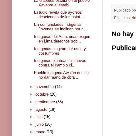
La diabetes estalla en el pueblo
Xavante al establ...
Publicado p
Estudio revela que ayoreos
descienden de los asiát...
Etiquetas:
No
En comunidades indígenas
Jóvenes se inclinan por r...
No hay 
Indígenas del Amazonas exigen
en Lima derechos sob...
Publica
Indígenas elegirán por usos y
costumbres
Indígenas plantean iniciativas
contra el cambio cl...
Pueblo indígena Awajún decide
no dar mano de obra ...
►
noviembre
(14)
►
octubre
(20)
►
septiembre
(38)
►
agosto
(19)
►
julio
(15)
►
junio
(20)
►
mayo
(13)