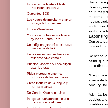
Hasta hace 
Indígenas de la etnia Mashco
Cerrado, una
Piro incursionaron vi...
de frutos y 
Guaraníes SOS
moderna —sob
Los yuquis deambulan y claman
nuevas ciuda
por ayuda humanitaria
sustitución 
Exodo Weenhayek
estilo de vid
Yuquis con tuberculosis buscan
Labor urg
ayuda en Santa Cruz
Con este pan
Un indígena guaraní es el nuevo
este estudio
presidente de la A...
Un rey negro descendiente de
De hecho, a 
africanos vive como c...
salud, que i
Pueblos Mosetén y Leco eligen
de la diabete
asambleístas
Piden proteger elementos
“Los profesi
culturales de los yamparas
acerca de la
Crean instituto de la lengua y
Amaury Dal 
cultura guaraya
De Gengis Khan a los Urus
Además, los 
Indígenas lucharon desde una
pueblos a lo
maloca contra el camb...
posibles com