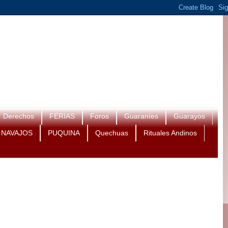
Derechos
FERIAS
Foros
Guaraníes
Guarayos
NAVAJOS
PUQUINA
Quechuas
Rituales Andinos