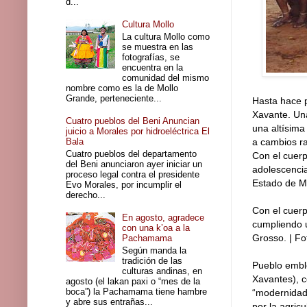
d...
Cultura Mollo
La cultura Mollo como
se muestra en las
fotografías, se
encuentra en la
comunidad del mismo
nombre como es la de Mollo
Grande, perteneciente...
Hasta hace p
Xavante. Una
Cuatro pueblos del Beni Anuncian
una altísima
juicio a Morales por hidroeléctrica El
Bala
a cambios ra
Cuatro pueblos del departamento
Con el cuerp
del Beni anunciaron ayer iniciar un
adolescencia
proceso legal contra el presidente
Estado de M
Evo Morales, por incumplir el
derecho...
Con el cuerp
En agosto, agradece
cumpliendo 
con una k’oa a la
Grosso. | F
Pachamama
Según manda la
tradición de las
Pueblo emble
culturas andinas, en
Xavantes), 
agosto (el lakan paxi o “mes de la
boca”) la Pachamama tiene hambre
“modernidad”
y abre sus entrañas...
por la agric