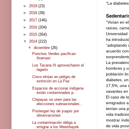
“La diabetes
►
2019
(23)
►
2018
(39)
Sedentari
►
2017
(146)
“Vivían en e
►
2016
(204)
raíces, carn
Universidad 
►
2015
(354)
ha introduci
▼
2014
(222)
“adoptando u
▼
diciembre
(26)
acuerdo con 
Ponchos Verdes pacifican
sorprendent
Aramasí
La prevalenc
Los Tacana III aprovecharon el
hombres y un
lagarto
población br
Cinco etnias en peligro de
diabetes, un 
extinción en La Paz
17,5%, una c
Espacios de accionar indígena
xavantes en 
están contaminados p...
El caso de l
Chipayas se unen para las
emigrados a 
elecciones subnacionales...
tenían una p
Postergan ley de yuquis por
vida tradici
observaciones
mostrar índi
La contaminación obliga a
de vida prov
emigrar a los Weenhayek