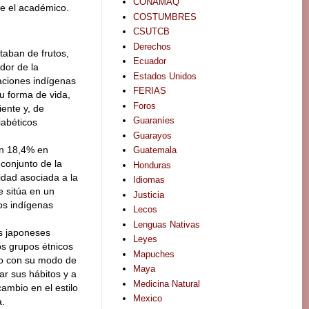
CONAMAQ
ce el académico.
COSTUMBRES
CSUTCB
Derechos
taban de frutos,
Ecuador
ador de la
Estados Unidos
aciones indígenas
FERIAS
u forma de vida,
Foros
ente y, de
Guaraníes
iabéticos
Guarayos
un 18,4% en
Guatemala
conjunto de la
Honduras
idad asociada a la
Idiomas
se sitúa en un
Justicia
os indígenas
Lecos
Lenguas Nativas
os japoneses
Leyes
os grupos étnicos
Mapuches
do con su modo de
Maya
ar sus hábitos y a
Medicina Natural
cambio en el estilo
Mexico
a.