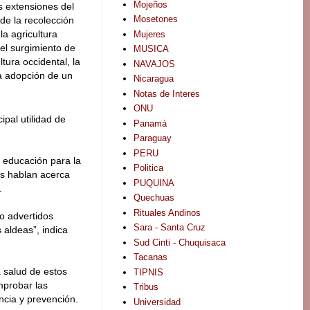
Mojeños
 extensiones del
Mosetones
de la recolección
a agricultura
Mujeres
el surgimiento de
MUSICA
tura occidental, la
NAVAJOS
la adopción de un
Nicaragua
Notas de Interes
ONU
pal utilidad de
Panamá
Paraguay
PERU
e educación para la
Politica
es hablan acerca
PUQUINA
.
Quechuas
Rituales Andinos
o advertidos
Sara - Santa Cruz
 aldeas”, indica
Sud Cinti - Chuquisaca
Tacanas
 salud de estos
TIPNIS
mprobar las
Tribus
ncia y prevención.
Universidad