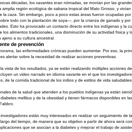
pocas décadas, los xavantes eran nómadas, se movían por las grandes
 amplia región ecológica de sabana tropical del Mato Grosso, y vivían 
de la caza. Sin embargo, poco a poco estas áreas fueron ocupadas por l
re todo con la plantación de soya—, por la crianza de ganado y por 
des. Esto ha provocado un contacto directo entre los indígenas y la cul
de los alimentos tradicionales, una disminución de su actividad física y 
a ajeno a su cultura ancestral.
ente de prevención
orama, las enfermedades crónicas pueden aumentar. Por eso, la princi
 es alertar sobre la necesidad de realizar acciones preventivas.
la vista de los resultados, ya se están realizando múltiples acciones d
ncluyen un video narrado en idioma xavante en el que los investigador
s, de la comida tradicional de los indios y de estilos de vida saludables
onales de la salud que atienden a los pueblos indígenas ya están siend
 diabetes mellitus y de la obesidad y tienen fármacos disponibles en las
Fabbro.
investigadores están muy interesados en realizar un seguimiento de la
 largo del tiempo, de manera que su objetivo a partir de ahora será co
plicaciones que se asocian a la diabetes y mejorar el trabajo de asiste