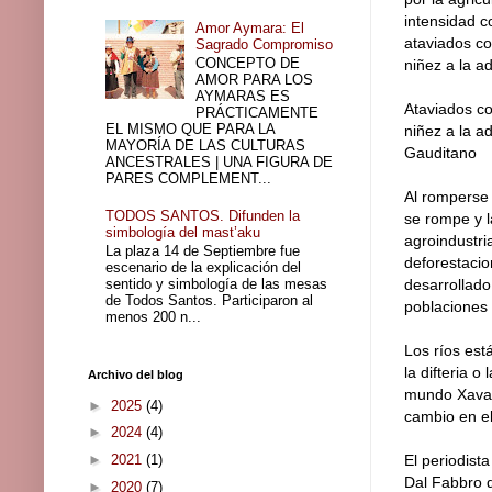
intensidad co
Amor Aymara: El
ataviados co
Sagrado Compromiso
CONCEPTO DE
niñez a la a
AMOR PARA LOS
AYMARAS ES
Ataviados co
PRÁCTICAMENTE
EL MISMO QUE PARA LA
niñez a la a
MAYORÍA DE LAS CULTURAS
Gauditano
ANCESTRALES | UNA FIGURA DE
PARES COMPLEMENT...
Al romperse 
TODOS SANTOS. Difunden la
se rompe y l
simbología del mast’aku
agroindustri
La plaza 14 de Septiembre fue
deforestaci
escenario de la explicación del
sentido y simbología de las mesas
desarrollado 
de Todos Santos. Participaron al
poblaciones
menos 200 n...
Los ríos est
la difteria 
Archivo del blog
mundo Xavan
►
2025
(4)
cambio en e
►
2024
(4)
►
2021
(1)
El periodist
Dal Fabbro q
►
2020
(7)