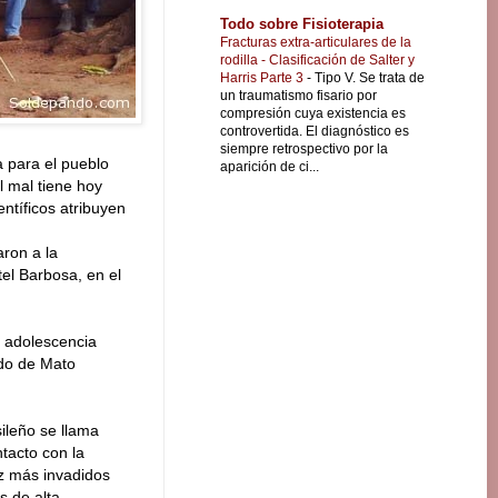
Todo sobre Fisioterapia
Fracturas extra-articulares de la
rodilla - Clasificación de Salter y
Harris Parte 3
-
Tipo V. Se trata de
un traumatismo fisario por
compresión cuya existencia es
controvertida. El diagnóstico es
siempre retrospectivo por la
 para el pueblo
aparición de ci...
l mal tiene hoy
ntíficos atribuyen
aron a la
el Barbosa, en el
a adolescencia
ado de Mato
ileño se llama
tacto con la
ez más invadidos
s de alta