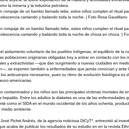
mo la minería y la industria petrolera.
n rompaje de un bambú llamado tebe, estos niños cumplen el ritual pa
dolescencia cantando y bailando toda la noche. | Foto Rosa Gauditano
n rompaje de un bambú llamado tebe, estos niños cumplen el ritual pa
dolescencia cantando y bailando toda la noche de choza en choza. | F
el aislamiento voluntario de los pueblos indígenas, el equilibrio de la 
as poblaciones originarias obligadas hoy a entrar en contacto con los
ales y extractivistas —que dan surgimiento a nuevas ciudades en medio
on—, se exponen también a enfermedades que jamás conocían y ante 
los anticuerpos necesarios, pues su ritmo de evolución fisiológica es di
 euro-americanas.
án contaminados y los niños son las principales víctimas mortales de
o la hepatitis. Entre los adultos la diabetes es una de las enfermedades 
te como el SIDA en el mundo occidental de los años ochenta, product
l medio ambiente.
a José Pichel Andrés, de la agencia noticiosa DiCyT*, entrevistó al inve
ue acaba de publicar los resultados de su estudio en en la revista Ethn