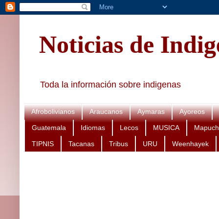
Noticias de Indi
Toda la información sobre indigenas
Afrobolivianos
Araucanos
Aymaras
Ayoreos
Guatemala
Idiomas
Lecos
MUSICA
Mapuch
TIPNIS
Tacanas
Tribus
URU
Weenhayek