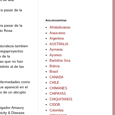
ra pasar de la
Aca encuentras
ra pasar de la
Afrobolivianos
oto Rosa
Araucanos
Argentina
AUSTRALIA
naturaleza tambien
Aymaras
 megaproyectos
Ayoreos
 de la
Bartolina Sisa
las que no han
Bolivia
stinto al de las
Brasil
CANADA
 enfermedades como
CHILE
que apareció en el
CHIMANES
o de un abrupto
CHIPAYAS
CHIQUITANOS
CIDOB
stigador Amaury
Colombia
icity & Disease.