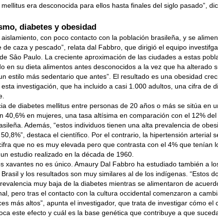
 mellitus era desconocida para ellos hasta finales del siglo pasado”, di
smo, diabetes y obesidad
l aislamiento, con poco contacto con la población brasileña, y se alimen
e de caza y pescado”, relata dal Fabbro, que dirigió el equipo investifg
de Sâo Paulo. La creciente aproximación de las ciudades a estas pobl
do en su dieta alimentos antes desconocidos a la vez que ha alterado s
n estilo más sedentario que antes”. El resultado es una obesidad creci
esta investigación, que ha incluido a casi 1.000 adultos, una cifra de d
e.
ia de diabetes mellitus entre personas de 20 años o más se sitúa en 
 40,6% en mujeres, una tasa altísima en comparación con el 12% del 
asileña. Además, “estos individuos tienen una alta prevalencia de obes
50,8%”, destaca el científico. Por el contrario, la hipertensión arterial 
ifra que no es muy elevada pero que contrasta con el 4% que tenían l
un estudio realizado en la década de 1960.
os xavantes no es único. Amaury Dal Fabbro ha estudiado también a l
Brasil y los resultados son muy similares al de los indígenas. “Estos d
revalencia muy baja de la diabetes mientras se alimentaron de acuer
onal, pero tras el contacto con la cultura occidental comenzaron a cambi
ces más altos”, apunta el investigador, que trata de investigar cómo el 
oca este efecto y cuál es la base genética que contribuye a que suced