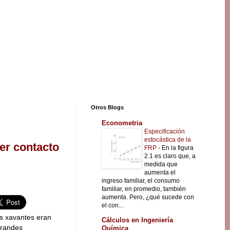
Otros Blogs
Econometria
Especificación
estocástica de la
cer contacto
FRP
-
En la figura
2.1 es claro que, a
medida que
aumenta el
ingreso familiar, el consumo
familiar, en promedio, también
aumenta. Pero, ¿qué sucede con
el con...
s xavantes eran
Cálculos en Ingeniería
grandes
Química