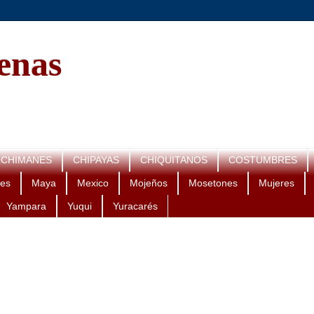
genas
CHIMANES
CHIPAYAS
CHIQUITANOS
COSTUMBRES
es
Maya
Mexico
Mojeños
Mosetones
Mujeres
Yampara
Yuqui
Yuracarés