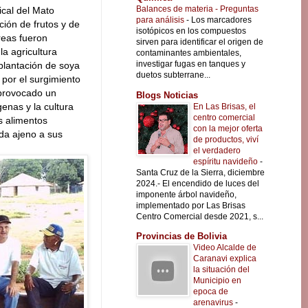
Balances de materia - Preguntas
ical del Mato
para análisis
-
Los marcadores
ción de frutos y de
isotópicos en los compuestos
reas fueron
sirven para identificar el origen de
a agricultura
contaminantes ambientales,
investigar fugas en tanques y
lantación de soya
duetos subterrane...
 por el surgimiento
provocado un
Blogs Noticias
genas y la cultura
En Las Brisas, el
centro comercial
os alimentos
con la mejor oferta
ida ajeno a sus
de productos, viví
el verdadero
espíritu navideño
-
Santa Cruz de la Sierra, diciembre
2024.- El encendido de luces del
imponente árbol navideño,
implementado por Las Brisas
Centro Comercial desde 2021, s...
Provincias de Bolivia
Video Alcalde de
Caranavi explica
la situación del
Municipio en
epoca de
arenavirus
-