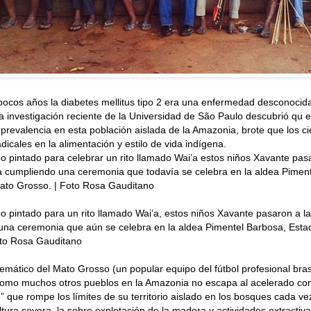
ocos años la diabetes mellitus tipo 2 era una enfermedad desconocida
 investigación reciente de la Universidad de São Paulo descubrió qu e
 prevalencia en esta población aislada de la Amazonia, brote que los cie
dicales en la alimentación y estilo de vida indígena.
o pintado para celebrar un rito llamado Wai’a estos niños Xavante pas
 cumpliendo una ceremonia que todavía se celebra en la aldea Piment
ato Grosso. | Foto Rosa Gauditano
o pintado para un rito llamado Wai’a, estos niños Xavante pasaron a l
una ceremonia que aún se celebra en la aldea Pimentel Barbosa, Est
oto Rosa Gauditano
mático del Mato Grosso (un popular equipo del fútbol profesional bras
como muchos otros pueblos en la Amazonia no escapa al acelerado con
 que rompe los límites de su territorio aislado en los bosques cada v
ultura soyera, la sobre explotación de la madera y actividades extractiva