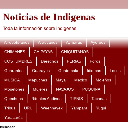
Noticias de Indigenas
Toda la información sobre indigenas
Afrobolivianos
Araucanos
Aymaras
Ayoreos
CHIMANES
CHIPAYAS
CHIQUITANOS
COSTUMBRES
Derechos
FERIAS
Foros
Guaraníes
Guarayos
Guatemala
Idiomas
Lecos
MUSICA
Mapuches
Maya
Mexico
Mojeños
Mosetones
Mujeres
NAVAJOS
PUQUINA
Quechuas
Rituales Andinos
TIPNIS
Tacanas
Tribus
URU
Weenhayek
Yampara
Yuqui
Yuracarés
Buscador