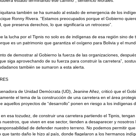
hubiera estado terminando ese camino”, sentenció Morales.
iquitana también se ha sumado al estado de emergencia de los indígen
acique Ronny Rivera. “Estamos preocupados porque el Gobierno quiere 
ad, que preserva derechos, lo que significaría un retroceso”.
e la lucha por el Tipnis no solo es de indígenas de esa región sino de 
orque es un patrimonio que garantiza el oxígeno para Bolivia y el mund
to de demostrar al Gobierno la fuerza de las organizaciones, despué
que siga aprovechando de su fuerza para construir la carretera”, sostu
iudadanos también se sumaron a esta alerta.
ORES
 senadora de Unidad Demócrata (UD), Jeanine Añez, criticó que el Gobi
mente el tema de la construcción de una carretera en el área protegid
 aquellos proyectos de “desarrollo” ponen en riesgo a los indígenas de
n en esa tozudez, de construir una carretera partiendo el Tipnis, tenga
s nuestros, que viven en ese sector, tienden a desaparecer y nosotros
esponsabilidad de defender nuestro terreno. No podemos permitir que 
to que tanto daño le hizo al país, donde flagelaron a los hermanos indí