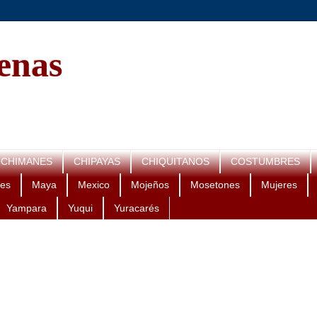
genas
CHIMANES
CHIPAYAS
CHIQUITANOS
COSTUMBRES
es
Maya
Mexico
Mojeños
Mosetones
Mujeres
Yampara
Yuqui
Yuracarés