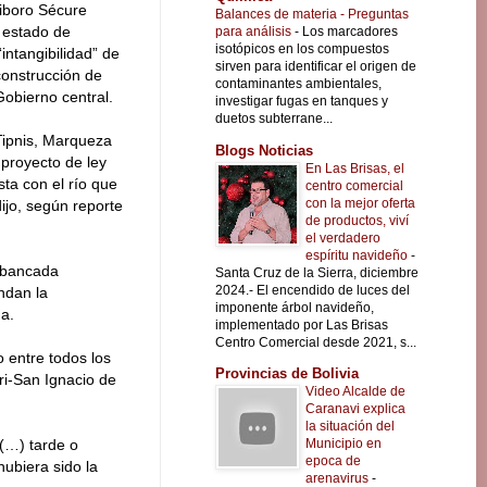
siboro Sécure
Balances de materia - Preguntas
n estado de
para análisis
-
Los marcadores
isotópicos en los compuestos
intangibilidad” de
sirven para identificar el origen de
 construcción de
contaminantes ambientales,
Gobierno central.
investigar fugas en tanques y
duetos subterrane...
 Tipnis, Marqueza
Blogs Noticias
 proyecto de ley
En Las Brisas, el
ta con el río que
centro comercial
con la mejor oferta
ijo, según reporte
de productos, viví
el verdadero
espíritu navideño
-
a bancada
Santa Cruz de la Sierra, diciembre
2024.- El encendido de luces del
ndan la
imponente árbol navideño,
na.
implementado por Las Brisas
Centro Comercial desde 2021, s...
 entre todos los
Provincias de Bolivia
ari-San Ignacio de
Video Alcalde de
Caranavi explica
la situación del
Municipio en
 (…) tarde o
epoca de
ubiera sido la
arenavirus
-