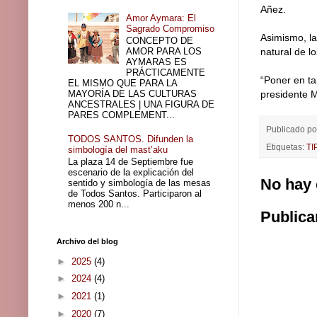
Añez.
Amor Aymara: El
Sagrado Compromiso
Asimismo, la
CONCEPTO DE
AMOR PARA LOS
natural de l
AYMARAS ES
PRÁCTICAMENTE
“Poner en t
EL MISMO QUE PARA LA
MAYORÍA DE LAS CULTURAS
presidente M
ANCESTRALES | UNA FIGURA DE
PARES COMPLEMENT...
Publicado p
TODOS SANTOS. Difunden la
Etiquetas:
TI
simbología del mast’aku
La plaza 14 de Septiembre fue
escenario de la explicación del
No hay 
sentido y simbología de las mesas
de Todos Santos. Participaron al
menos 200 n...
Publica
Archivo del blog
►
2025
(4)
►
2024
(4)
►
2021
(1)
►
2020
(7)