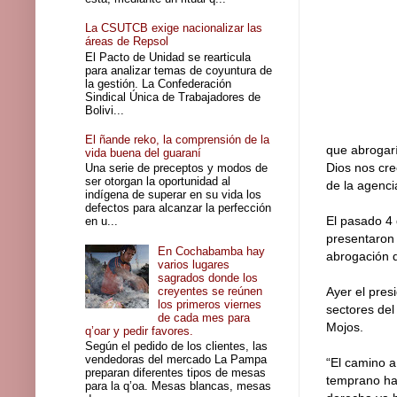
La CSUTCB exige nacionalizar las
áreas de Repsol
El Pacto de Unidad se rearticula
para analizar temas de coyuntura de
la gestión. La Confederación
Sindical Única de Trabajadores de
Bolivi...
El ñande reko, la comprensión de la
que abrogarí
vida buena del guaraní
Dios nos cre
Una serie de preceptos y modos de
ser otorgan la oportunidad al
de la agenci
indígena de superar en su vida los
defectos para alcanzar la perfección
El pasado 4 
en u...
presentaron 
En Cochabamba hay
abrogación d
varios lugares
sagrados donde los
creyentes se reúnen
Ayer el pres
los primeros viernes
sectores del
de cada mes para
Mojos.
q’oar y pedir favores.
Según el pedido de los clientes, las
vendedoras del mercado La Pampa
“El camino a
preparan diferentes tipos de mesas
temprano ha
para la q’oa. Mesas blancas, mesas