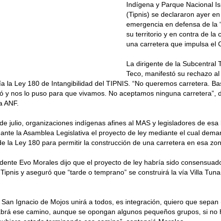
Indígena y Parque Nacional I
(Tipnis) se declararon ayer e
emergencia en defensa de la “
su territorio y en contra de la
una carretera que impulsa el 
La dirigente de la Subcentral
Teco, manifestó su rechazo al
a la Ley 180 de Intangibilidad del TIPNIS. “No queremos carretera. Bas
ó y nos lo puso para que vivamos. No aceptamos ninguna carretera”, d
a ANF.
de julio, organizaciones indígenas afines al MAS y legisladores de es
ante la Asamblea Legislativa el proyecto de ley mediante el cual dema
e la Ley 180 para permitir la construcción de una carretera en esa zo
idente Evo Morales dijo que el proyecto de ley habría sido consensuado
 Tipnis y aseguró que “tarde o temprano” se construirá la vía Villa Tun
 San Ignacio de Mojos unirá a todos, es integración, quiero que sepan
brá ese camino, aunque se opongan algunos pequeños grupos, si no h