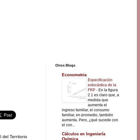
Otros Blogs
Econometria
Especificación
estocástica de la
FRP
-
En la figura
2.1 es claro que, a
medida que
aumenta el
ingreso familiar, el consumo
familiar, en promedio, también
aumenta. Pero, ¿qué sucede con
el con...
Cálculos en Ingeniería
 del Territorio
Química