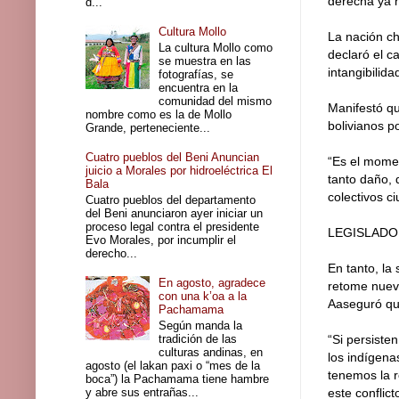
derecha ya 
d...
Cultura Mollo
La nación ch
La cultura Mollo como
declaró el c
se muestra en las
intangibilid
fotografías, se
encuentra en la
comunidad del mismo
Manifestó qu
nombre como es la de Mollo
bolivianos p
Grande, perteneciente...
Cuatro pueblos del Beni Anuncian
“Es el momen
juicio a Morales por hidroeléctrica El
tanto daño, 
Bala
colectivos c
Cuatro pueblos del departamento
del Beni anunciaron ayer iniciar un
proceso legal contra el presidente
LEGISLAD
Evo Morales, por incumplir el
derecho...
En tanto, la
En agosto, agradece
retome nueva
con una k’oa a la
Aaseguró que
Pachamama
Según manda la
tradición de las
“Si persiste
culturas andinas, en
los indígena
agosto (el lakan paxi o “mes de la
tenemos la r
boca”) la Pachamama tiene hambre
y abre sus entrañas...
este conflic