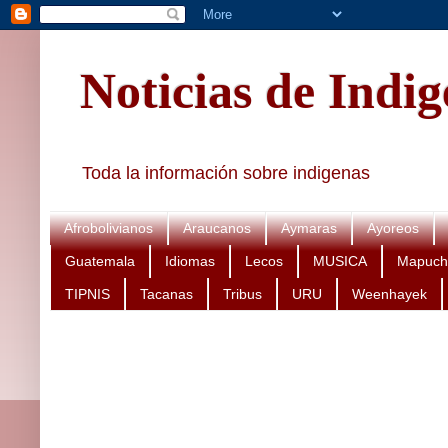
Noticias de Indi
Toda la información sobre indigenas
Afrobolivianos
Araucanos
Aymaras
Ayoreos
Guatemala
Idiomas
Lecos
MUSICA
Mapuch
TIPNIS
Tacanas
Tribus
URU
Weenhayek