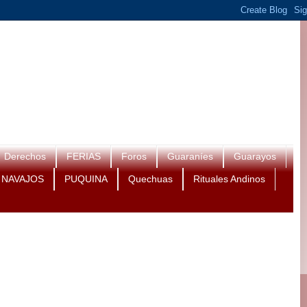
Derechos
FERIAS
Foros
Guaraníes
Guarayos
NAVAJOS
PUQUINA
Quechuas
Rituales Andinos