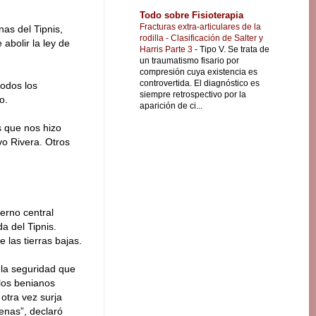
Todo sobre Fisioterapia
Fracturas extra-articulares de la
as del Tipnis,
rodilla - Clasificación de Salter y
abolir la ley de
Harris Parte 3
-
Tipo V. Se trata de
un traumatismo fisario por
compresión cuya existencia es
controvertida. El diagnóstico es
todos los
siempre retrospectivo por la
o.
aparición de ci...
s que nos hizo
vo Rivera. Otros
erno central
a del Tipnis.
 las tierras bajas.
n la seguridad que
 los benianos
otra vez surja
genas”, declaró