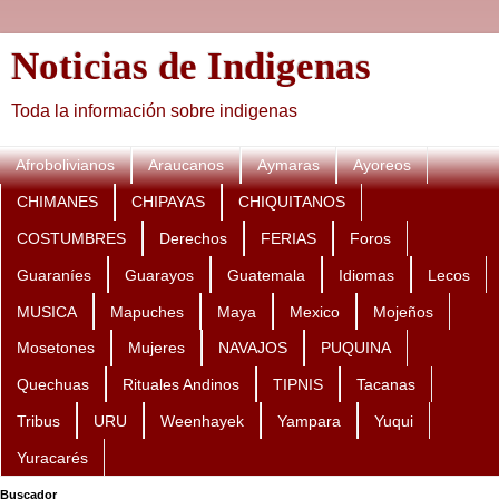
Noticias de Indigenas
Toda la información sobre indigenas
Afrobolivianos
Araucanos
Aymaras
Ayoreos
CHIMANES
CHIPAYAS
CHIQUITANOS
COSTUMBRES
Derechos
FERIAS
Foros
Guaraníes
Guarayos
Guatemala
Idiomas
Lecos
MUSICA
Mapuches
Maya
Mexico
Mojeños
Mosetones
Mujeres
NAVAJOS
PUQUINA
Quechuas
Rituales Andinos
TIPNIS
Tacanas
Tribus
URU
Weenhayek
Yampara
Yuqui
Yuracarés
Buscador