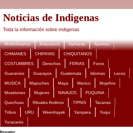
Noticias de Indigenas
Toda la información sobre indigenas
Afrobolivianos
Araucanos
Aymaras
Ayoreos
CHIMANES
CHIPAYAS
CHIQUITANOS
COSTUMBRES
Derechos
FERIAS
Foros
Guaraníes
Guarayos
Guatemala
Idiomas
Lecos
MUSICA
Mapuches
Maya
Mexico
Mojeños
Mosetones
Mujeres
NAVAJOS
PUQUINA
Quechuas
Rituales Andinos
TIPNIS
Tacanas
Tribus
URU
Weenhayek
Yampara
Yuqui
Yuracarés
Buscador