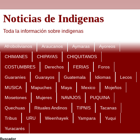
Noticias de Indigenas
Toda la información sobre indigenas
Afrobolivianos
Araucanos
Aymaras
Ayoreos
CHIMANES
CHIPAYAS
CHIQUITANOS
COSTUMBRES
Derechos
FERIAS
Foros
Guaraníes
Guarayos
Guatemala
Idiomas
Lecos
MUSICA
Mapuches
Maya
Mexico
Mojeños
Mosetones
Mujeres
NAVAJOS
PUQUINA
Quechuas
Rituales Andinos
TIPNIS
Tacanas
Tribus
URU
Weenhayek
Yampara
Yuqui
Yuracarés
Buscador