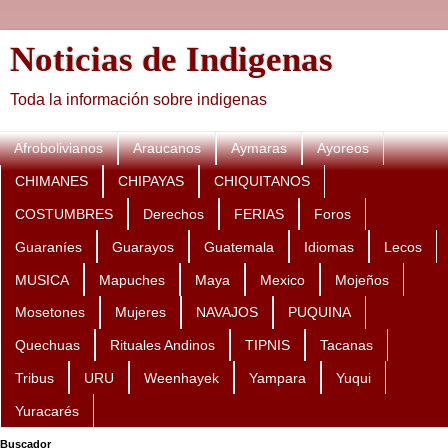
Noticias de Indigenas
Toda la información sobre indigenas
Afrobolivianos
Araucanos
Aymaras
Ayoreos
CHIMANES
CHIPAYAS
CHIQUITANOS
COSTUMBRES
Derechos
FERIAS
Foros
Guaraníes
Guarayos
Guatemala
Idiomas
Lecos
MUSICA
Mapuches
Maya
Mexico
Mojeños
Mosetones
Mujeres
NAVAJOS
PUQUINA
Quechuas
Rituales Andinos
TIPNIS
Tacanas
Tribus
URU
Weenhayek
Yampara
Yuqui
Yuracarés
Buscador